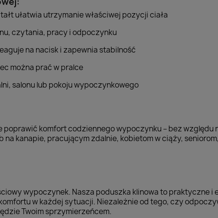
owej:
ałt ułatwia utrzymanie właściwej pozycji ciała
 snu, czytania, pracy i odpoczynku
eaguje na nacisk i zapewnia stabilność
ec można prać w pralce
alni, salonu lub pokoju wypoczynkowego
e poprawić komfort codziennego wypoczynku – bez względu na
na kanapie, pracującym zdalnie, kobietom w ciąży, seniorom,
ciowy wypoczynek. Nasza poduszka klinowa to praktyczne i es
komfortu w każdej sytuacji. Niezależnie od tego, czy odpoczy
 będzie Twoim sprzymierzeńcem.