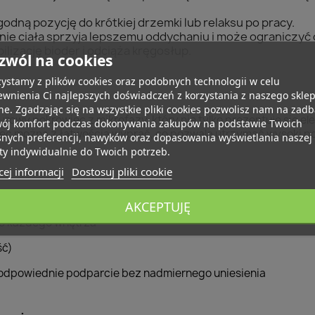
dną pozycję do krótkiej drzemki lub relaksu po pracy.
nie ciała sprzyja lepszemu oddychaniu i może ograniczyć 
ilizację bioder i odciąża kręgosłup.
zwól na cookies
ystamy z plików cookies oraz podobnych technologii w celu
wnienia Ci najlepszych doświadczeń z korzystania z naszego skle
ne. Zgadzając się na wszystkie pliki cookies pozwolisz nam na zad
owy pokrowiec z mikrofazy, który nie tylko prezentuje się el
wój komfort podczas dokonywania zakupów na podstawie Twoich
ec można z łatwością wyprać, co pozwala utrzymać wysoki po
snych preferencji, nawyków oraz dopasowania wyświetlania naszej
ty indywidualnie do Twoich potrzeb.
ej informacji
Dostosuj pliki cookie
iękkim welurowym pokrowcem z mikrofazy
AKCEPTUJĘ
 do każdego wnętrza
ść)
 odpowiednie podparcie bez nadmiernego uniesienia