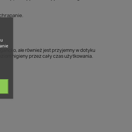
chrapanie.
pu
banie
egancko, ale również jest przyjemny w dotyku
ziom higieny przez cały czas użytkowania.