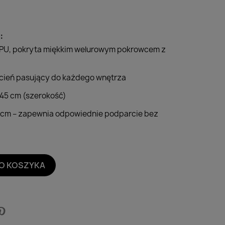
:
a PU, pokryta miękkim welurowym pokrowcem z
odcień pasujący do każdego wnętrza
 45 cm (szerokość)
0 cm – zapewnia odpowiednie podparcie bez
O KOSZYKA