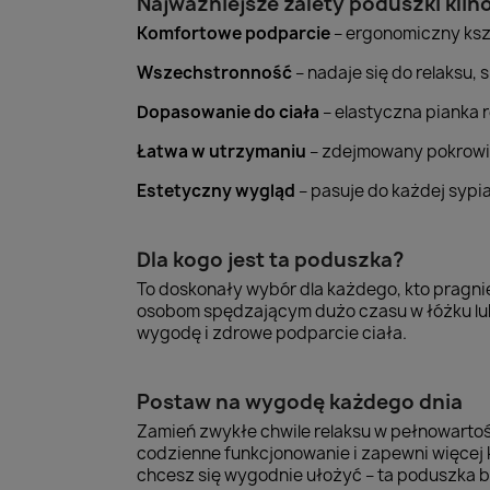
Najważniejsze zalety poduszki klin
Komfortowe podparcie
– ergonomiczny kszt
Wszechstronność
– nadaje się do relaksu,
Dopasowanie do ciała
– elastyczna pianka r
Łatwa w utrzymaniu
– zdejmowany pokrowi
Estetyczny wygląd
– pasuje do każdej sypi
Dla kogo jest ta poduszka?
To doskonały wybór dla każdego, kto pragni
osobom spędzającym dużo czasu w łóżku lub 
wygodę i zdrowe podparcie ciała.
Postaw na wygodę każdego dnia
Zamień zwykłe chwile relaksu w pełnowartoś
codzienne funkcjonowanie i zapewni więcej 
chcesz się wygodnie ułożyć – ta poduszka