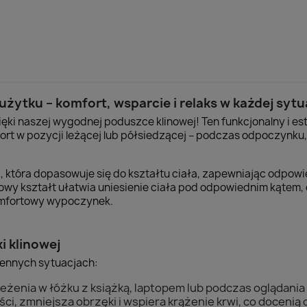
ytku – komfort, wsparcie i relaks w każdej sytu
ki naszej wygodnej poduszce klinowej! Ten funkcjonalny i es
rt w pozycji leżącej lub półsiedzącej – podczas odpoczynku, s
, która dopasowuje się do kształtu ciała, zapewniając odpowi
klinowy kształt ułatwia uniesienie ciała pod odpowiednim kątem,
komfortowy wypoczynek.
 klinowej
iennych sytuacjach:
leżenia w łóżku z książką, laptopem lub podczas oglądania s
ci, zmniejsza obrzęki i wspiera krążenie krwi, co docenią