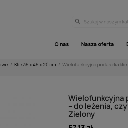
search
O nas
Nasza oferta
nowe
Klin 35 x 45 x 20 cm
Wielofunkcyjna poduszka klin 
Wielofunkcyjna 
– do leżenia, czy
Zielony
57,13 zł