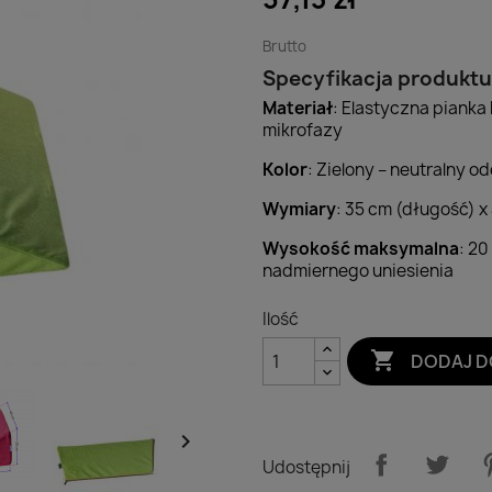
Brutto
Specyfikacja produktu
Materiał
: Elastyczna piank
mikrofazy
Kolor
: Zielony – neutralny 
Wymiary
: 35 cm (długość) x
Wysokość maksymalna
: 2
nadmiernego uniesienia
Ilość

DODAJ D

Udostępnij