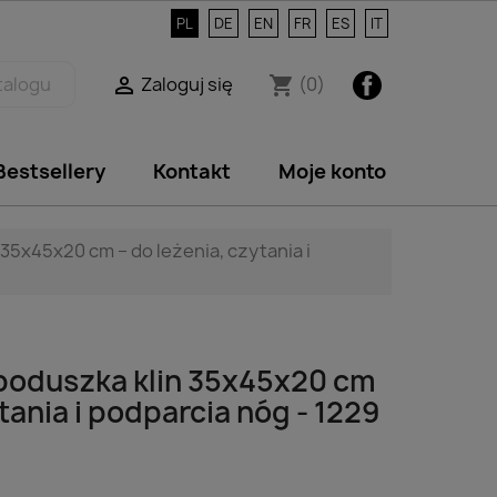
PL
DE
EN
FR
ES
IT
Facebook
Zaloguj się
(0)

shopping_cart
Bestsellery
Kontakt
Moje konto
35x45x20 cm – do leżenia, czytania i
poduszka klin 35x45x20 cm
tania i podparcia nóg - 1229