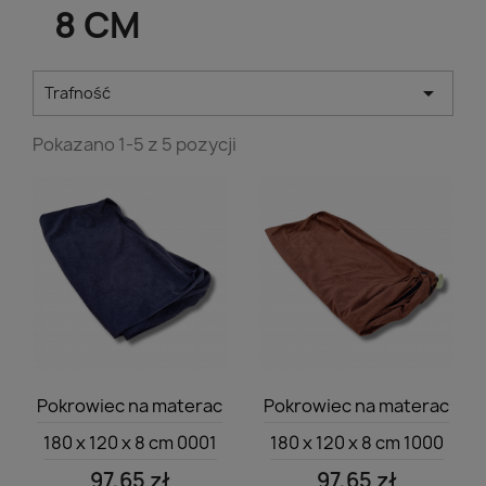
8 CM

Trafność
Pokazano 1-5 z 5 pozycji
Szybki podgląd
Szybki podgląd


Pokrowiec na materac
Pokrowiec na materac
180 x 120 x 8 cm 0001
180 x 120 x 8 cm 1000
97,65 zł
97,65 zł