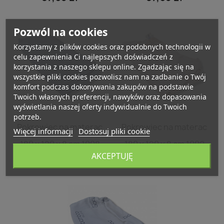
Pozwól na cookies
Korzystamy z plików cookies oraz podobnych technologii w
celu zapewnienia Ci najlepszych doświadczeń z
korzystania z naszego sklepu online. Zgadzając się na
wszystkie pliki cookies pozwolisz nam na zadbanie o Twój
komfort podczas dokonywania zakupów na podstawie
Twoich własnych preferencji, nawyków oraz dopasowania
wyświetlania naszej oferty indywidualnie do Twoich
potrzeb.
Szybki podgląd
Szybki podgląd


Pokrowiec na materac
Pokrowiec na materac
Więcej informacji
Dostosuj pliki cookie
180 x 120 x 8 cm 1008
180 x 120 x 8 cm 1009
AKCEPTUJĘ
97,65 zł
97,65 zł