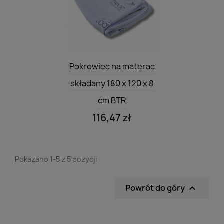
Szybki podgląd

Pokrowiec na materac
składany 180 x 120 x 8
cm BTR
116,47 zł
Pokazano 1-5 z 5 pozycji
Powrót do góry
