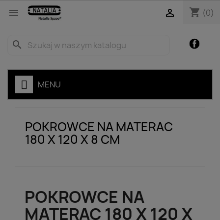
shopping_cart


(0)
Facebo
search
MENU
POKROWCE NA MATERAC
180 X 120 X 8 CM
POKROWCE NA
MATERAC 180 X 120 X