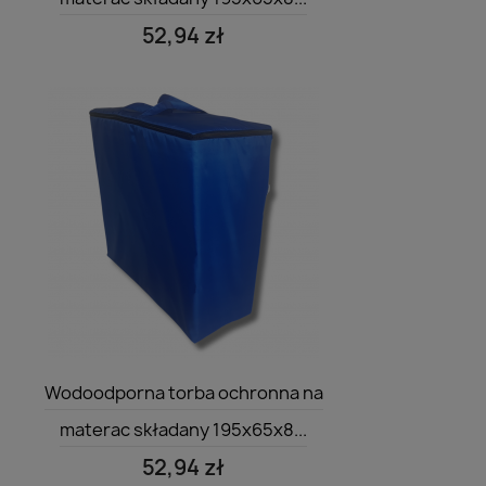
52,94 zł
Szybki podgląd

Wodoodporna torba ochronna na
materac składany 195x65x8...
52,94 zł