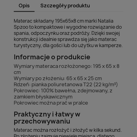
Opis
Szczegóły produktu
Materac składany 195x65x8 cm marki Natalia
Spzoo to kompaktowe i wygodne rozwiązanie do
spania, odpoczynku oraz podróży. Dzięki swojej
konstrukcji idealnie sprawdza się jako materac
turystyczny, dla gości lub do użytku w kamperze.
Informacje o produkcie
Wymiary materaca rozłożonego: 195 x 65 x 8
cm
Wymiary po złożeniu: 65 x 65 x 25 cm
Rdzeń: pianka poliuretanowa T22 (22 kg/m³)
Pokrowiec: 100% bawełna, zdejmowany, z
zamkiem błyskawicznym
Pokrowiec można prać w pralce
Praktyczny i łatwy w
przechowywaniu
Materac można rozłożyć i złożyć w kilka sekund.
Po złożeniu zajmuje niewiele miejsca, dlatego