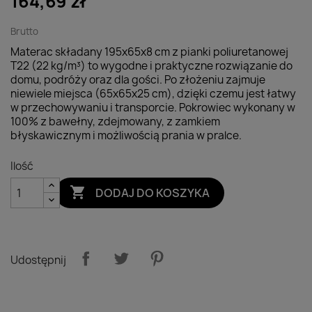
164,69 zł
Brutto
Materac składany 195x65x8 cm z pianki poliuretanowej
T22 (22 kg/m³) to wygodne i praktyczne rozwiązanie do
domu, podróży oraz dla gości. Po złożeniu zajmuje
niewiele miejsca (65x65x25 cm), dzięki czemu jest łatwy
w przechowywaniu i transporcie. Pokrowiec wykonany w
100% z bawełny, zdejmowany, z zamkiem
błyskawicznym i możliwością prania w pralce.
Ilość

DODAJ DO KOSZYKA
Udostępnij