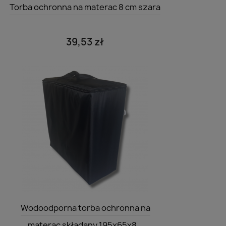
Szybki podgląd

Torba ochronna na materac 8 cm szara
39,53 zł
Szybki podgląd

Wodoodporna torba ochronna na
materac składany 195x65x8...