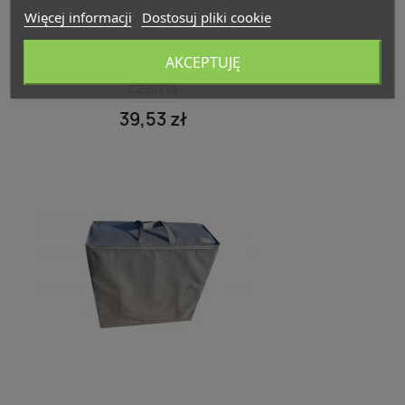
Więcej informacji
Dostosuj pliki cookie
Szybki podgląd

Torba ochronna na materac 8 cm
AKCEPTUJĘ
czarna
39,53 zł