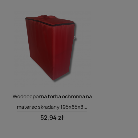
Szybki podgląd

Wodoodporna torba ochronna na
materac składany 195x65x8...
52,94 zł