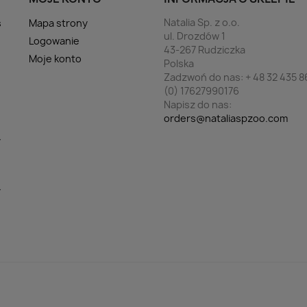
Natalia Sp. z o.o.
s
Mapa strony
ul. Drozdów 1
Logowanie
43-267 Rudziczka
Moje konto
Polska
Zadzwoń do nas:
+ 48 32 435 8
(0) 17627990176
Napisz do nas:
orders@nataliaspzoo.com
y
y