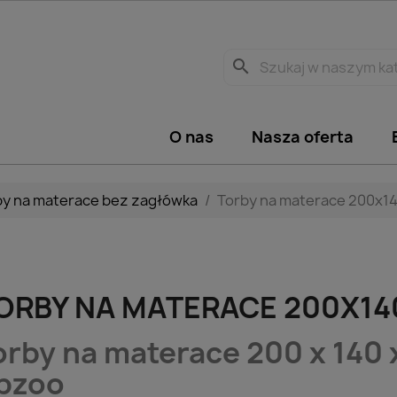
search
O nas
Nasza oferta
by na materace bez zagłówka
Torby na materace 200x1
ORBY NA MATERACE 200X14
orby na materace 200 x 140 x
pzoo