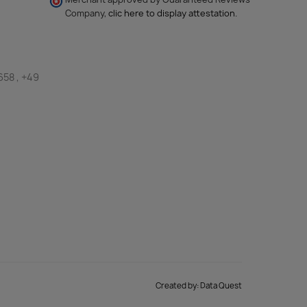
Company,
clic here to display attestation
.
658 , +49
Created by:
Data Quest