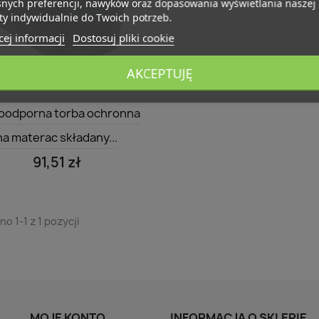
snych preferencji, nawyków oraz dopasowania wyświetlania naszej
ty indywidualnie do Twoich potrzeb.
ej informacji
Dostosuj pliki cookie
AKCEPTUJĘ
Szybki podgląd

odporna torba ochronna
na materac składany...
91,51 zł
o 1-1 z 1 pozycji
MOJE KONTO
INFORMACJA O SKLEPIE