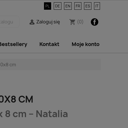
PL
DE
EN
FR
ES
IT
Facebook
Zaloguj się
(0)

shopping_cart
Bestsellery
Kontakt
Moje konto
40x8 cm
0X8 CM
 8 cm – Natalia