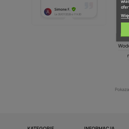
wła
ofer
Więc
Wodo
Pokazan
KATEGORIE
INFORMACJA