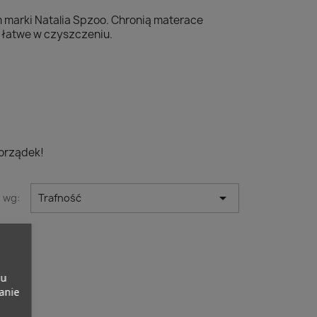
 marki Natalia Spzoo. Chronią materace
i łatwe w czyszczeniu.
orządek!

j wg:
Trafność
pu
banie