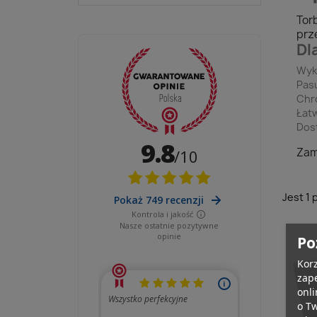
Tor
prze
Dl
Wyko
Pas
Chro
Łat
Dost
Zam
Jest 1 
Po
Korz
zape
onli
o T