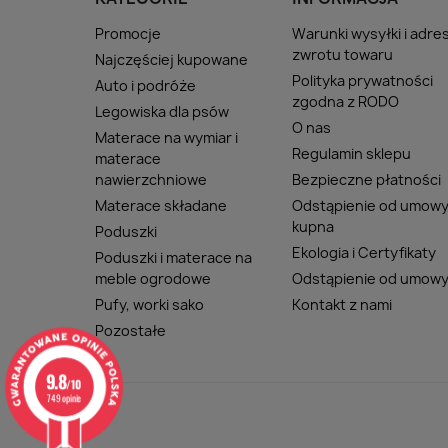
Promocje
Warunki wysyłki i adre
zwrotu towaru
Najczęściej kupowane
Polityka prywatności
Auto i podróże
zgodna z RODO
Legowiska dla psów
O nas
Materace na wymiar i
Regulamin sklepu
materace
nawierzchniowe
Bezpieczne płatności
Materace składane
Odstąpienie od umow
kupna
Poduszki
Ekologia i Certyfikaty
Poduszki i materace na
meble ogrodowe
Odstąpienie od umow
Pufy, worki sako
Kontakt z nami
Pozostałe
9.8
/10
749 opinie