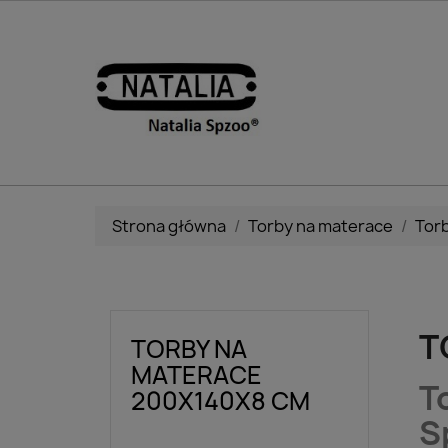
Strona główna
Torby na materace
Tor
T
TORBY NA
MATERACE
T
200X140X8 CM
S