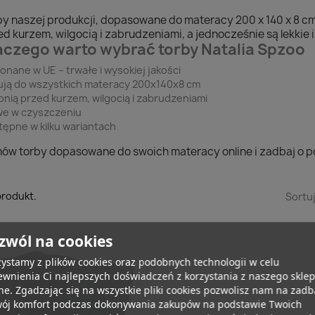
by naszej produkcji, dopasowane do materacy 200 x 140 x 8 cm
d kurzem, wilgocią i zabrudzeniami, a jednocześnie są lekkie 
aczego warto wybrać torby Natalia Spzoo
nane w UE – trwałe i wysokiej jakości
ują do wszystkich materacy 200x140x8 cm
nią przed kurzem, wilgocią i zabrudzeniami
we w czyszczeniu
ępne w kilku wariantach
ów torby dopasowane do swoich materacy online i zadbaj o p
produkt.
Sortu
zwól na cookies
ystamy z plików cookies oraz podobnych technologii w celu
wnienia Ci najlepszych doświadczeń z korzystania z naszego skle
ne. Zgadzając się na wszystkie pliki cookies pozwolisz nam na zad
wój komfort podczas dokonywania zakupów na podstawie Twoich