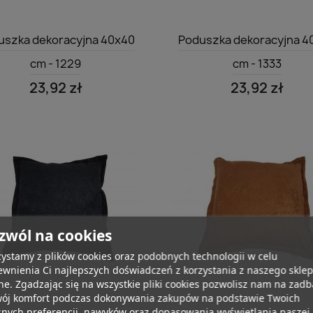
Szybki podgląd
Szybki podgląd


uszka dekoracyjna 40x40
Poduszka dekoracyjna 4
cm - 1229
cm - 1333
23,92 zł
23,92 zł
zwól na cookies
ystamy z plików cookies oraz podobnych technologii w celu
wnienia Ci najlepszych doświadczeń z korzystania z naszego skle
ne. Zgadzając się na wszystkie pliki cookies pozwolisz nam na zad
wój komfort podczas dokonywania zakupów na podstawie Twoich
Szybki podgląd
Szybki podgląd


snych preferencji, nawyków oraz dopasowania wyświetlania naszej