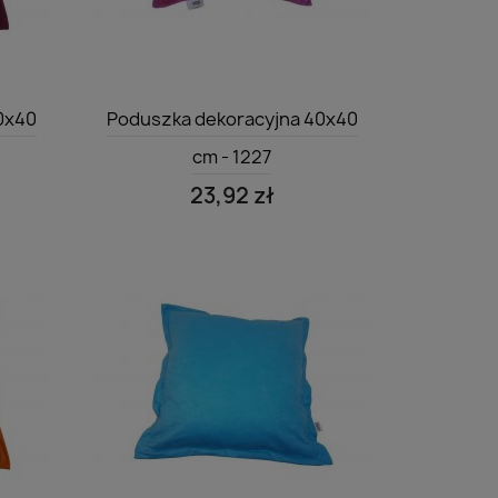
Szybki podgląd

0x40
Poduszka dekoracyjna 40x40
cm - 1227
23,92 zł