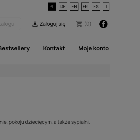
PL
DE
EN
FR
ES
IT
Facebook
Zaloguj się
(0)

shopping_cart
Bestsellery
Kontakt
Moje konto
e, pokoju dziecięcym, a także sypialni.