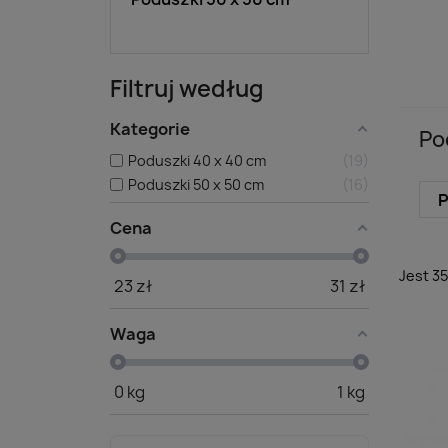
Filtruj według
Kategorie
Po
Poduszki 40 x 40 cm
19
Poduszki 50 x 50 cm
16
P
Cena
Jest 3
23
zł
31
zł
Waga
0
kg
1
kg