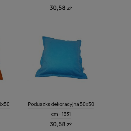
30,58 zł
Szybki podgląd

0x50
Poduszka dekoracyjna 50x50
cm - 1331
30,58 zł