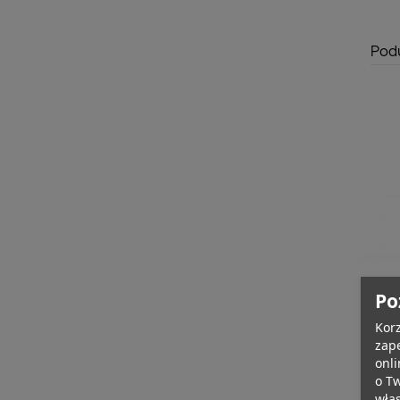
Pod
Po
Korz
zape
onli
o T
wła