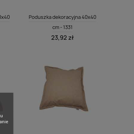
Szybki podgląd

0x40
Poduszka dekoracyjna 40x40
cm - 1331
23,92 zł
pu
banie
Szybki podgląd
