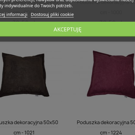
uszka dekoracyjna 50x50
Poduszka dekoracyjna 5
ty indywidualnie do Twoich potrzeb.
cm - 0001
cm - 1000
ej informacji
Dostosuj pliki cookie
30,58 zł
30,58 zł
AKCEPTUJĘ
Szybki podgląd
Szybki podgląd


uszka dekoracyjna 50x50
Poduszka dekoracyjna 5
cm - 1021
cm - 1224