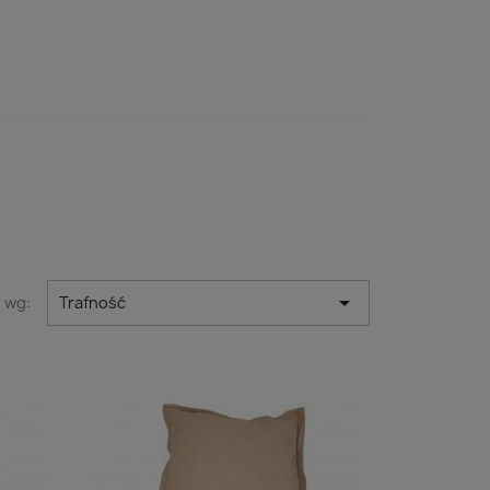

j wg:
Trafność