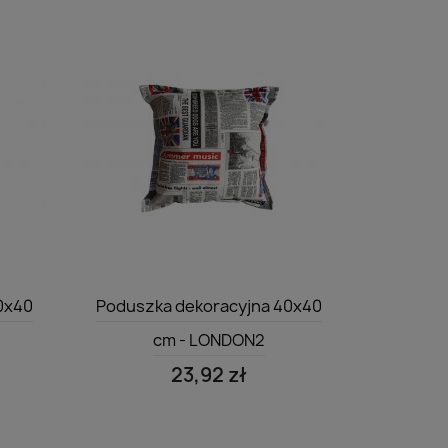
Szybki podgląd

0x40
Poduszka dekoracyjna 40x40
cm - LONDON2
23,92 zł