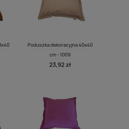
Szybki podgląd

0x40
Poduszka dekoracyjna 40x40
cm - 1009
23,92 zł