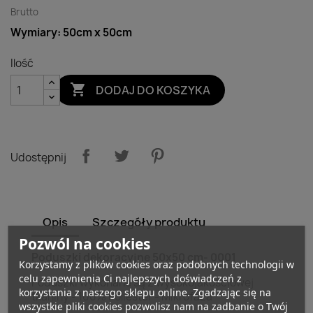
Brutto
Wymiary: 50cm x 50cm
Ilość

DODAJ DO KOSZYKA
Udostępnij
Opis
Szczegóły produktu
Pozwól na cookies
Poduszki dekoracyjne 50x50 cm- 0001
Korzystamy z plików cookies oraz podobnych technologii w
celu zapewnienia Ci najlepszych doświadczeń z
Poduszki wykonane są z wysokojakościowej
korzystania z naszego sklepu online. Zgadzając się na
tkaniny - 100% Poliester - Mikrofaza
wszystkie pliki cookies pozwolisz nam na zadbanie o Twój