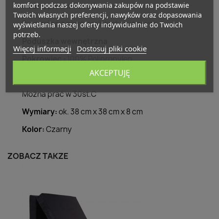
komfort podczas dokonywania zakupów na podstawie
Można prać w 40st.C
Twoich własnych preferencji, nawyków oraz dopasowania
Pokrowiec z zamkiem błyskawicznym
wyświetlania naszej oferty indywidualnie do Twoich
potrzeb.
Poduszka wewnętrzna
Więcej informacji
Dostosuj pliki cookie
Pokrowiec :
100% Polipropylen
AKCEPTUJĘ
Wypełnienie
100% Poliester
Można prać w 30st.C
Wymiary:
ok. 38 cm x 38 cm x 8 cm
Kolor:
Czarny
ZOBACZ TAKŻE