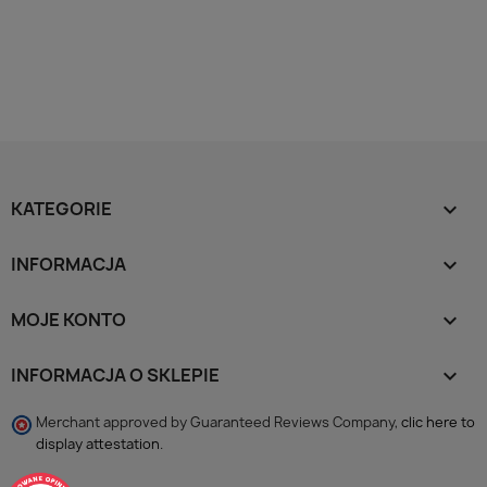
KATEGORIE

INFORMACJA

MOJE KONTO

INFORMACJA O SKLEPIE
keyboard_arrow_down
Merchant approved by Guaranteed Reviews Company,
clic here to
display attestation
.