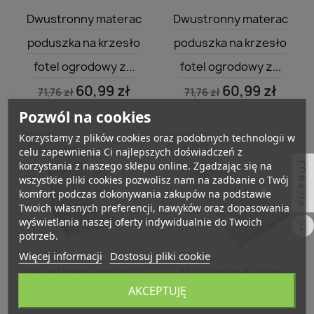
Szybki podgląd
Szybki podgląd


Dwustronny materac
Dwustronny materac
poduszka na krzesło
poduszka na krzesło
fotel ogrodowy z...
fotel ogrodowy z...
60,99 zł
60,99 zł
71,76 zł
71,76 zł
Pozwól na cookies
Korzystamy z plików cookies oraz podobnych technologii w
-10%
-30%
celu zapewnienia Ci najlepszych doświadczeń z
FILTRUJ
korzystania z naszego sklepu online. Zgadzając się na
wszystkie pliki cookies pozwolisz nam na zadbanie o Twój
komfort podczas dokonywania zakupów na podstawie
Twoich własnych preferencji, nawyków oraz dopasowania
wyświetlania naszej oferty indywidualnie do Twoich
potrzeb.
Więcej informacji
Dostosuj pliki cookie
Szybki podgląd
Szybki podgląd


Dwustronny materac
Materac poduszka
AKCEPTUJĘ
poduszka na krzesło
190 x 60 cm na łóżko