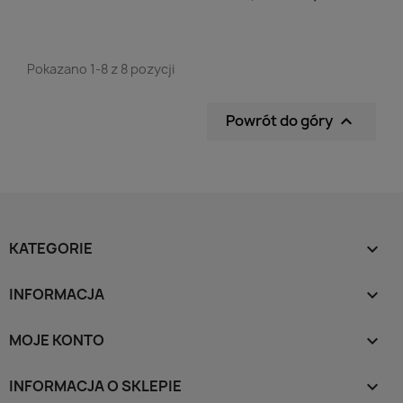
Pokazano 1-8 z 8 pozycji
Powrót do góry

KATEGORIE

INFORMACJA

MOJE KONTO

INFORMACJA O SKLEPIE
keyboard_arrow_down