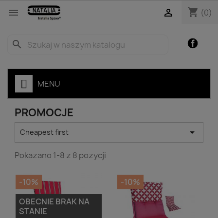
shopping_cart


(0)
Facebo
search
MENU
PROMOCJE

Cheapest first
Pokazano 1-8 z 8 pozycji
-10%
-10%
OBECNIE BRAK NA
STANIE