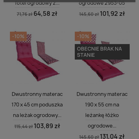
fotel ogrodowy z...
ogrodowe 2953-05
64,58 zł
101,92 zł
71,76 zł
145,60 zł
-10%
-10%
OBECNIE BRAK NA
STANIE
Szybki podgląd
Szybki podgląd


Dwustronny materac
Dwustronny materac
170 x 45 cm poduszka
190 x 55 cm na
na leżak ogrodowy...
leżankę łóżko
103,89 zł
ogrodowe...
115,44 zł
131,04 zł
145,60 zł