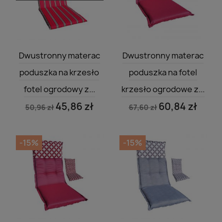
Szybki podgląd
Szybki podgląd


Dwustronny materac
Dwustronny materac
poduszka na krzesło
poduszka na fotel
fotel ogrodowy z...
krzesło ogrodowe z...
45,86 zł
60,84 zł
50,96 zł
67,60 zł
-15%
-15%