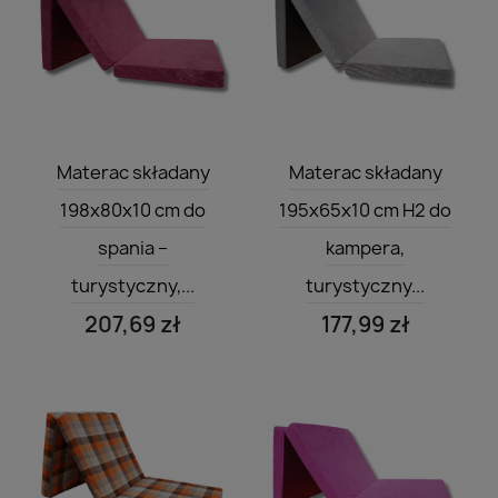
Szybki podgląd
Szybki podgląd


Materac składany
Materac składany
198x80x10 cm do
195x65x10 cm H2 do
spania –
kampera,
turystyczny,...
turystyczny...
207,69 zł
177,99 zł