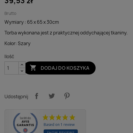
39,53 zł
Brutto
Wymiary : 65 x 65 x 30cm
Torba wykonana jest z praktycznej oddychającej tkaniny.
Kolor: Szary
Ilość

DODAJ DO KOSZYKA
Udostępnij
Based on 1 review
SHOW REVIEWS