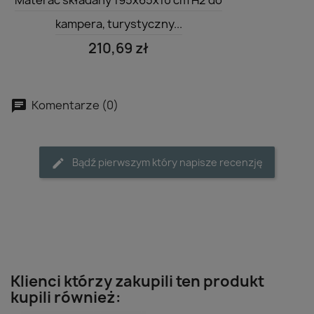
Materac składany 195x65x10 cm H2 do
kampera, turystyczny...
210,69 zł
Komentarze (0)
Bądź pierwszym który napisze recenzję
Klienci którzy zakupili ten produkt
kupili również: