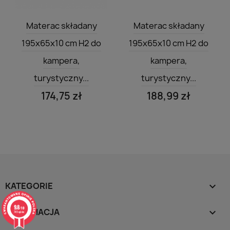
Szybki podgląd
Szybki podgląd


Materac składany
Materac składany
195x65x10 cm H2 do
195x65x10 cm H2 do
kampera,
kampera,
turystyczny...
turystyczny...
174,75 zł
188,99 zł
KATEGORIE

9.8
/10
INFORMACJA

749 opinie