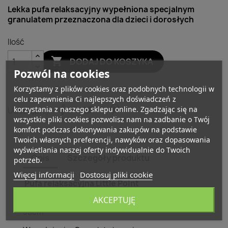
Lekka pufa relaksacyjny
wypełniona specjalnym
granulatem przeznaczona dla dzieci i dorosłych
Ilość

DODAJ DO KOSZYKA
Pozwól na cookies
Korzystamy z plików cookies oraz podobnych technologii w
celu zapewnienia Ci najlepszych doświadczeń z
korzystania z naszego sklepu online. Zgadzając się na
Udostępnij
wszystkie pliki cookies pozwolisz nam na zadbanie o Twój
komfort podczas dokonywania zakupów na podstawie
Twoich własnych preferencji, nawyków oraz dopasowania
wyświetlania naszej oferty indywidualnie do Twoich
Opis
Szczegóły produktu
potrzeb.
Więcej informacji
Dostosuj pliki cookie
Pufa relaksacyjna Little Point
AKCEPTUJĘ
Wymiary (dł. x szer. x wys.): ok. 35cm x 35cm x
35cm