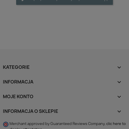
KATEGORIE

INFORMACJA

MOJE KONTO

INFORMACJA O SKLEPIE
keyboard_arrow_down
Merchant approved by Guaranteed Reviews Company,
clic here to