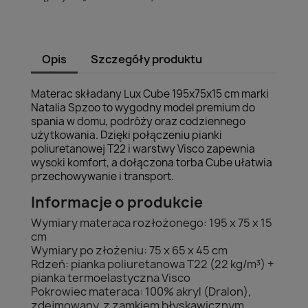
Opis
Szczegóły produktu
Materac składany Lux Cube 195x75x15 cm marki
Natalia Spzoo to wygodny model premium do
spania w domu, podróży oraz codziennego
użytkowania. Dzięki połączeniu pianki
poliuretanowej T22 i warstwy Visco zapewnia
wysoki komfort, a dołączona torba Cube ułatwia
przechowywanie i transport.
Informacje o produkcie
Wymiary materaca rozłożonego: 195 x 75 x 15
cm
Wymiary po złożeniu: 75 x 65 x 45 cm
Rdzeń: pianka poliuretanowa T22 (22 kg/m³) +
pianka termoelastyczna Visco
Pokrowiec materaca: 100% akryl (Dralon),
zdejmowany, z zamkiem błyskawicznym