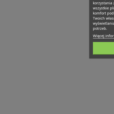
korzystania 
wszystkie pl
komfort pod
Twoich włas
wyświetlani
potrzeb.
Więcej info