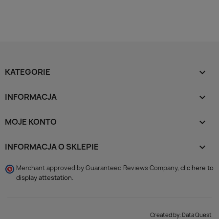
KATEGORIE

INFORMACJA

MOJE KONTO

INFORMACJA O SKLEPIE
keyboard_arrow_down
Merchant approved by Guaranteed Reviews Company,
clic here to
display attestation
.
Created by:
Data Quest