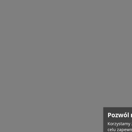
Pozwól 
Korzystamy 
celu zapewn