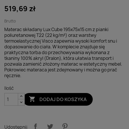
519,69 zł
Brutto
Materac składany Lux Cube 195x75x15 cm z pianki
poliuretanowej T22 (22 kg/m³) oraz warstwy
termoelastycznej Visco zapewnia wysoki komfort snu i
dopasowanie do ciała. W komplecie znajduje się
praktyczna torba do przechowywania wykonana z
tkaniny 100% akryl (Dralon), która ułatwia transport i
pozwala zamienić złożony materac w estetyczny mebel.
Pokrowiec materaca jest zdejmowany i można go prać
ręcznie.
Ilość

DODAJ DO KOSZYKA
Udostępnij