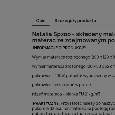
Opis
Szczegóły produktu
Natalia Spzoo - składany mat
materac ze zdejmowanym pok
INFORMACJE O PRODUKCIE
:
Wymiar materaca rozłożonego 200 x 120 x 8
wymiar materaca złożonego 120 x 50 x 32 cm
pokrowiec - 100% poliester wyposażony w 
pokrowiec można prać w pralce,
rdzeń materaca – pianka PU 21kg/m3.
PRAKTYCZNY
: Przyszłość należy do naszy
pokoi dla dzieci. Ten materac na podłogę ro
gabarytom po złożeniu (np. na szafie bądź 