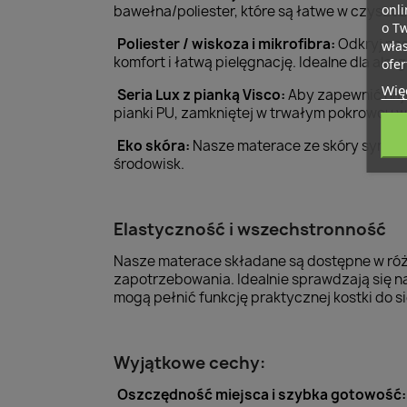
onli
bawełna/poliester, które są łatwe w czysz
o T
Poliester / wiskoza i mikrofibra:
Odkryj nas
wła
komfort i łatwą pielęgnację. Idealne dla alerg
ofer
Więc
Seria Lux z pianką Visco:
Aby zapewnić najw
pianki PU, zamkniętej w trwałym pokrowcu 
Eko skóra:
Nasze materace ze skóry syntet
środowisk.
Elastyczność i wszechstronność
Nasze materace składane są dostępne w róż
zapotrzebowania. Idealnie sprawdzają się n
mogą pełnić funkcję praktycznej kostki do s
Wyjątkowe cechy:
Oszczędność miejsca i szybka gotowość: