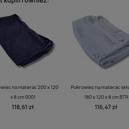
t kupili również:
Szybki podgląd
Szybki podgląd


wiec na materac 200 x 120
Pokrowiec na materac sk
x 8 cm 0001
180 x 120 x 8 cm BTR
118,61 zł
116,47 zł