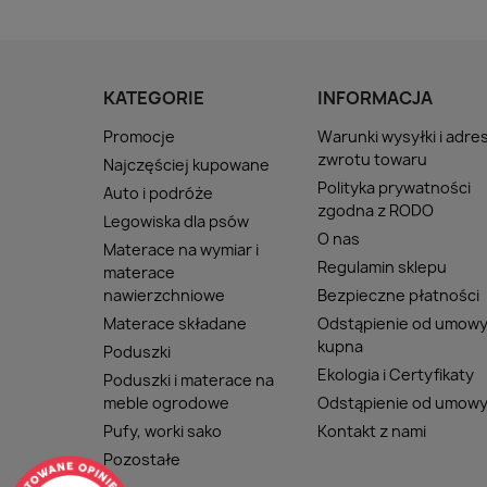
KATEGORIE
INFORMACJA
Promocje
Warunki wysyłki i adre
zwrotu towaru
Najczęściej kupowane
Polityka prywatności
Auto i podróże
zgodna z RODO
Legowiska dla psów
O nas
Materace na wymiar i
Regulamin sklepu
materace
nawierzchniowe
Bezpieczne płatności
Materace składane
Odstąpienie od umow
kupna
Poduszki
Ekologia i Certyfikaty
Poduszki i materace na
meble ogrodowe
Odstąpienie od umow
Pufy, worki sako
Kontakt z nami
Pozostałe