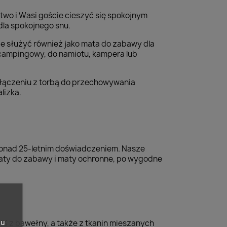
two i Wasi goście cieszyć się spokojnym
dla spokojnego snu.
oże służyć również jako mata do zabawy dla
 campingowy, do namiotu, kampera lub
połączeniu z torbą do przechowywania
lizka.
 ponad 25-letnim doświadczeniem. Nasze
maty do zabawy i maty ochronne, po wygodne
pu
% z bawełny, a także z tkanin mieszanych