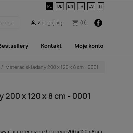
PL
DE
EN
FR
ES
IT
Facebook
Zaloguj się
(0)

shopping_cart
Bestsellery
Kontakt
Moje konto
Materac składany 200 x 120 x 8 cm - 0001
 200 x 120 x 8 cm - 0001
:
wymiar materaca rozłożonego 200 x 120 x 8 cm,