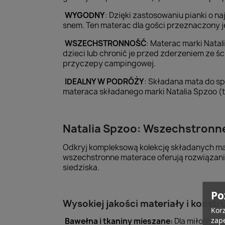
WYGODNY
: Dzięki zastosowaniu pianki o 
snem. Ten materac dla gości przeznaczony j
WSZECHSTRONNOŚĆ
: Materac marki Natal
dzieci lub chronić je przed zderzeniem ze 
przyczepy campingowej.
IDEALNY W PODRÓŻY
: Składana mata do sp
materaca składanego marki Natalia Spzoo (to
Natalia Spzoo: Wszechstronn
Odkryj kompleksową kolekcję składanych ma
wszechstronne materace oferują rozwiązania
siedziska.
Po
Wysokiej jakości materiały i konstr
Korz
zape
Bawełna i tkaniny mieszane:
Dla miłośnikó