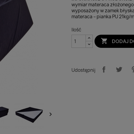
wymiar materaca złożonego 1
wyposażony w zamek błyskaw
materaca – pianka PU 21kg/
Ilość

DODAJ D
Udostępnij
