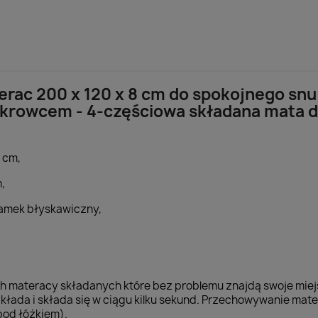
erac 200 x 120 x 8 cm do spokojnego snu
rowcem - 4-częściowa składana mata d
 cm,
,
zamek błyskawiczny,
ch materacy składanych które bez problemu znajdą swoje mie
zkłada i składa się w ciągu kilku sekund. Przechowywanie mate
pod łóżkiem).