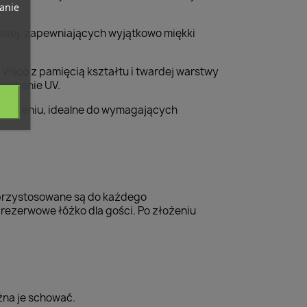
banie
.
owej, zapewniających wyjątkowo miękki
Visco z pamięcią kształtu i twardej warstwy
niowanie UV.
szczeniu, idealne do wymagających
 przystosowane są do każdego
rezerwowe łóżko dla gości. Po złożeniu
żna je schować.