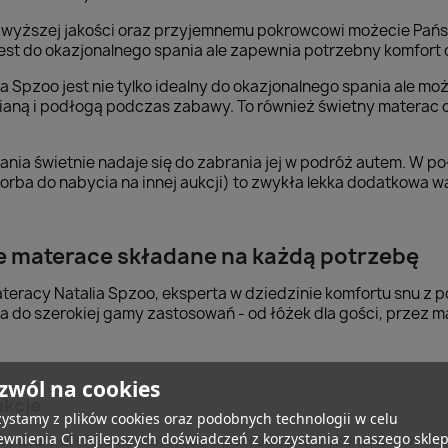
najwyższej jakości oraz przyjemnemu pokrowcowi możecie Pańs
est do okazjonalnego spania ale zapewnia potrzebny komfort 
ia Spzoo jest nie tylko idealny do okazjonalnego spania ale m
ścianą i podłogą podczas zabawy. To również świetny materac
ania świetnie nadaje się do zabrania jej w podróż autem. W 
rba do nabycia na innej aukcji) to zwykła lekka dodatkowa wa
e materace składane na każdą potrzebę
teracy Natalia Spzoo, eksperta w dziedzinie komfortu snu z
 do szerokiej gamy zastosowań - od łóżek dla gości, przez 
zwól na cookies
ukcje
ystamy z plików cookies oraz podobnych technologii w celu
wnienia Ci najlepszych doświadczeń z korzystania z naszego skle
w natury oferujemy materace z pokrowcami wykonanymi w 100