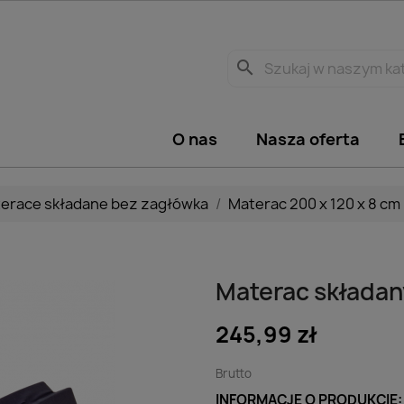
search
O nas
Nasza oferta
erace składane bez zagłówka
Materac 200 x 120 x 8 cm
Materac składany
245,99 zł
Brutto
INFORMACJE O PRODUKCIE