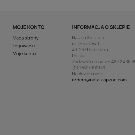
MOJE KONTO
INFORMACJA O SKLEPIE
Natalia Sp. z o.o.
s
Mapa strony
ul. Drozdów 1
Logowanie
43-267 Rudziczka
Moje konto
Polska
Zadzwoń do nas:
+ 48 32 435 8
(0) 17627990176
Napisz do nas:
orders@nataliaspzoo.com
y
y