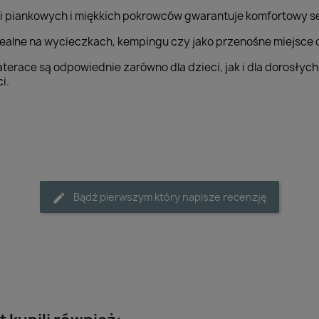
i piankowych i miękkich pokrowców gwarantuje komfortowy sen
dealne na wycieczkach, kempingu czy jako przenośne miejsce 
erace są odpowiednie zarówno dla dzieci, jak i dla dorosły
i.
Bądź pierwszym który napisze recenzję