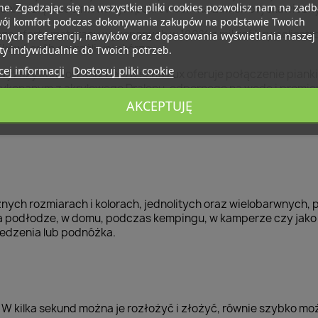
ne. Zgadzając się na wszystkie pliki cookies pozwolisz nam na zad
czeniu dzięki zdejmowanym pokrowcom na zamek błyskawiczny
wój komfort podczas dokonywania zakupów na podstawie Twoich
zą ofertę materacy wykonanych w 100% z mikrofibry poliestr
snych preferencji, nawyków oraz dopasowania wyświetlania naszej
ików i osób o wrażliwej skórze.
ty indywidualnie do Twoich potrzeb.
ej informacji
Dostosuj pliki cookie
yższy komfort snu, nasza seria Lux oferuje połączenie pianki 
wykonanym z akrylowego Dralonu, odpornego na wodę i promie
AKCEPTUJĘ
ycznej są wyjątkowo wytrzymałe, wodoodporne i łatwe w czy
nych rozmiarach i kolorach, jednolitych oraz wielobarwnych,
a podłodze, w domu, podczas kempingu, w kamperze czy jako 
iedzenia lub podnóżka.
W kilka sekund można je rozłożyć i złożyć, równie szybko mo