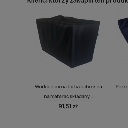
Klienci którzy zakupili ten produk
Szybki podgląd

Wodoodporna torba ochronna
Pokro
na materac składany...
91,51 zł