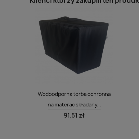
Klienci którzy zakupili ten produk
Szybki podgląd

Wodoodporna torba ochronna
na materac składany...
91,51 zł