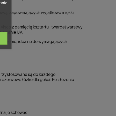
banie
.
owej, zapewniających wyjątkowo miękki
Visco z pamięcią kształtu i twardej warstwy
niowanie UV.
szczeniu, idealne do wymagających
 przystosowane są do każdego
rezerwowe łóżko dla gości. Po złożeniu
żna je schować.