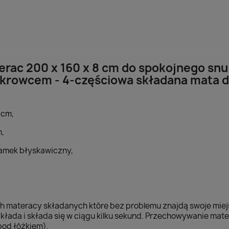
erac 200 x 160 x 8 cm do spokojnego snu
rowcem - 4-częściowa składana mata d
 cm,
m,
zamek błyskawiczny,
ch materacy składanych które bez problemu znajdą swoje mie
zkłada i składa się w ciągu kilku sekund. Przechowywanie mate
pod łóżkiem).