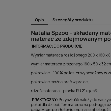
Opis
Szczegóły produktu
Natalia Spzoo - składany mat
materac ze zdejmowanym pok
INFORMACJE O PRODUKCIE
:
Wymiar materaca rozłożonego 200 x 160 x 8
wymiar materaca złożonego 160 x 50 x 32 c
pokrowiec - 100% poliester wyposażony w 
pokrowiec można prać w pralce,
rdzeń materaca – pianka PU 21kg/m3.
PRAKTYCZNY
: Przyszłość należy do naszy
pokoi dla dzieci. Ten materac na podłogę ro
gabarytom po złożeniu (np. na szafie bądź 