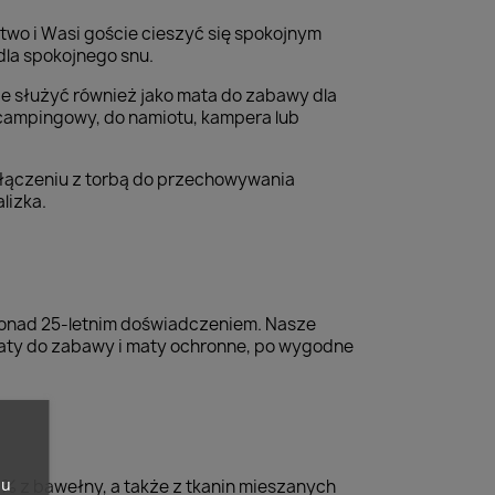
two i Wasi goście cieszyć się spokojnym
dla spokojnego snu.
oże służyć również jako mata do zabawy dla
 campingowy, do namiotu, kampera lub
połączeniu z torbą do przechowywania
lizka.
 ponad 25-letnim doświadczeniem. Nasze
maty do zabawy i maty ochronne, po wygodne
pu
% z bawełny, a także z tkanin mieszanych