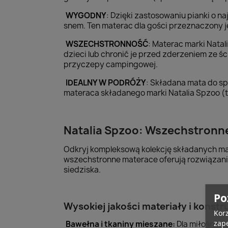
WYGODNY
: Dzięki zastosowaniu pianki o 
snem. Ten materac dla gości przeznaczony j
WSZECHSTRONNOŚĆ
: Materac marki Natal
dzieci lub chronić je przed zderzeniem ze 
przyczepy campingowej.
IDEALNY W PODRÓŻY
: Składana mata do sp
materaca składanego marki Natalia Spzoo (to
Natalia Spzoo: Wszechstronn
Odkryj kompleksową kolekcję składanych ma
wszechstronne materace oferują rozwiązania
siedziska.
Po
Wysokiej jakości materiały i konstr
Korz
zape
Bawełna i tkaniny mieszane:
Dla miłośnikó