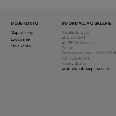
MOJE KONTO
INFORMACJA O SKLEPIE
Natalia Sp. z o.o.
s
Mapa strony
ul. Drozdów 1
Logowanie
43-267 Rudziczka
Moje konto
Polska
Zadzwoń do nas:
+ 48 32 435 8
(0) 17627990176
Napisz do nas:
orders@nataliaspzoo.com
y
y