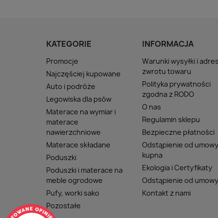
KATEGORIE
INFORMACJA
Promocje
Warunki wysyłki i adre
zwrotu towaru
Najczęściej kupowane
Polityka prywatności
Auto i podróże
zgodna z RODO
Legowiska dla psów
O nas
Materace na wymiar i
Regulamin sklepu
materace
nawierzchniowe
Bezpieczne płatności
Materace składane
Odstąpienie od umow
kupna
Poduszki
Ekologia i Certyfikaty
Poduszki i materace na
meble ogrodowe
Odstąpienie od umow
Pufy, worki sako
Kontakt z nami
Pozostałe