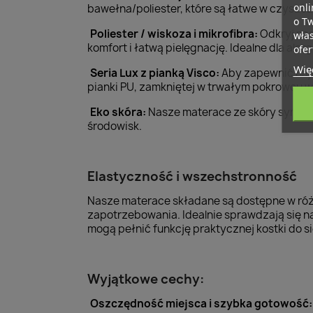
onli
bawełna/poliester, które są łatwe w czysz
o T
Poliester / wiskoza i mikrofibra:
Odkryj nas
wła
komfort i łatwą pielęgnację. Idealne dla alerg
ofer
Więc
Seria Lux z pianką Visco:
Aby zapewnić najw
pianki PU, zamkniętej w trwałym pokrowcu 
Eko skóra:
Nasze materace ze skóry syntet
środowisk.
Elastyczność i wszechstronność
Nasze materace składane są dostępne w róż
zapotrzebowania. Idealnie sprawdzają się n
mogą pełnić funkcję praktycznej kostki do s
Wyjątkowe cechy:
Oszczędność miejsca i szybka gotowość: