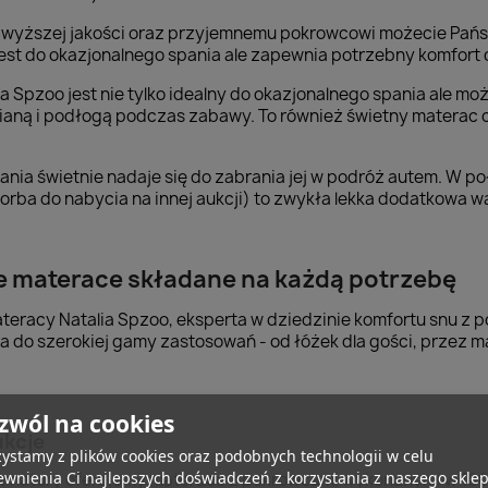
najwyższej jakości oraz przyjemnemu pokrowcowi możecie Pańs
est do okazjonalnego spania ale zapewnia potrzebny komfort 
ia Spzoo jest nie tylko idealny do okazjonalnego spania ale m
ścianą i podłogą podczas zabawy. To również świetny materac
ania świetnie nadaje się do zabrania jej w podróż autem. W 
rba do nabycia na innej aukcji) to zwykła lekka dodatkowa wa
e materace składane na każdą potrzebę
teracy Natalia Spzoo, eksperta w dziedzinie komfortu snu z
 do szerokiej gamy zastosowań - od łóżek dla gości, przez 
zwól na cookies
ukcje
ystamy z plików cookies oraz podobnych technologii w celu
wnienia Ci najlepszych doświadczeń z korzystania z naszego skle
w natury oferujemy materace z pokrowcami wykonanymi w 100