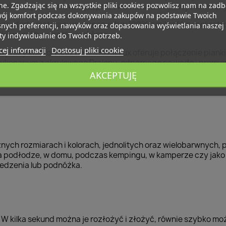
ne. Zgadzając się na wszystkie pliki cookies pozwolisz nam na zad
czeniu dzięki zdejmowanym pokrowcom na zamek błyskawiczny
wój komfort podczas dokonywania zakupów na podstawie Twoich
zą ofertę materacy wykonanych w 100% z mikrofibry poliestr
snych preferencji, nawyków oraz dopasowania wyświetlania naszej
ików i osób o wrażliwej skórze.
ty indywidualnie do Twoich potrzeb.
ej informacji
Dostosuj pliki cookie
yższy komfort snu, nasza seria Lux oferuje połączenie pianki 
wykonanym z akrylowego Dralonu, odpornego na wodę i promie
AKCEPTUJĘ
ycznej są wyjątkowo wytrzymałe, wodoodporne i łatwe w czy
nych rozmiarach i kolorach, jednolitych oraz wielobarwnych,
a podłodze, w domu, podczas kempingu, w kamperze czy jako 
iedzenia lub podnóżka.
W kilka sekund można je rozłożyć i złożyć, równie szybko mo