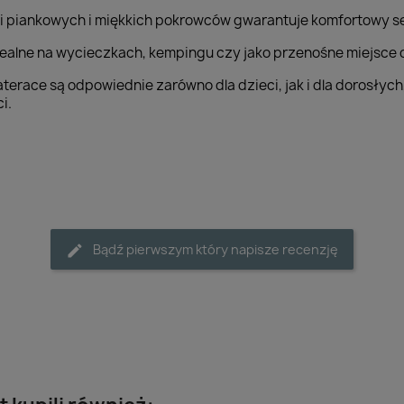
i piankowych i miękkich pokrowców gwarantuje komfortowy sen
dealne na wycieczkach, kempingu czy jako przenośne miejsce 
erace są odpowiednie zarówno dla dzieci, jak i dla dorosły
i.
Bądź pierwszym który napisze recenzję