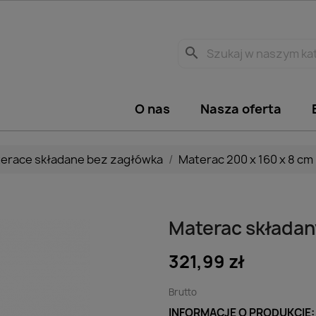
search
O nas
Nasza oferta
erace składane bez zagłówka
Materac 200 x 160 x 8 cm
Materac składany
321,99 zł
Brutto
INFORMACJE O PRODUKCIE