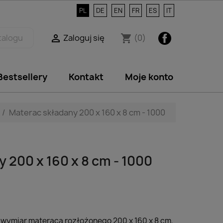
PL
DE
EN
FR
ES
IT
Facebook
Zaloguj się
(0)

shopping_cart
Bestsellery
Kontakt
Moje konto
Materac składany 200 x 160 x 8 cm - 1000
 200 x 160 x 8 cm - 1000
:
wymiar materaca rozłożonego 200 x 160 x 8 cm,