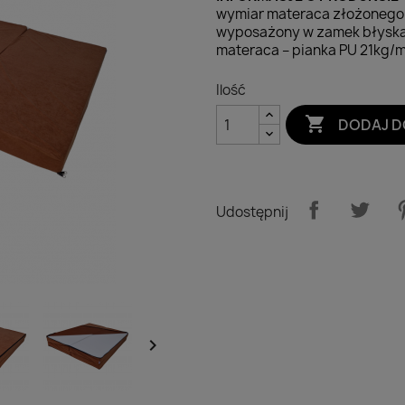
wymiar materaca złożonego 1
wyposażony w zamek błyskaw
materaca – pianka PU 21kg/
Ilość

DODAJ D
Udostępnij
