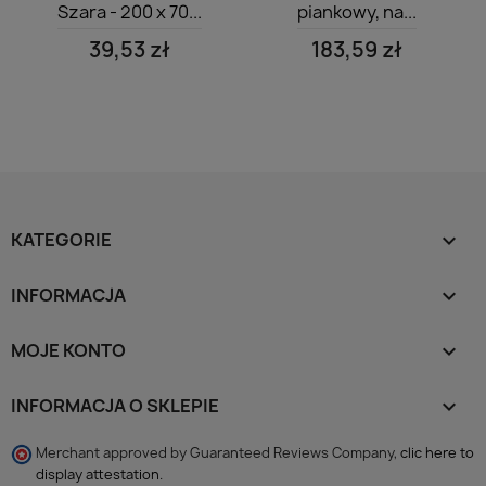
Szara - 200 x 70...
piankowy, na...
39,53 zł
183,59 zł
KATEGORIE

INFORMACJA

MOJE KONTO

INFORMACJA O SKLEPIE
keyboard_arrow_down
Merchant approved by Guaranteed Reviews Company,
clic here to
display attestation
.