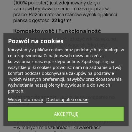
(100% poliester) jest zdejmowany dzięki
zamkowi błyskawicznemu i można go prać w
pralce. Rdzeń materaca stanowi wysokiej jakości
pianka o gęstości
22 kg/m³
.
Kompaktowość i Funkcjonalność
Materac można rozłożyć i złożyć w kilka sekund.
Pozwól na cookies
Dzięki lekkiej konstrukcji (waga ok. 5 kg) jest
Korzystamy z plików cookies oraz podobnych technologii w
łatwy do przenoszenia i przechowywania.
celu zapewnienia Ci najlepszych doświadczeń z
Konstrukcja 5-częściowa pozwala na różne
korzystania z naszego sklepu online. Zgadzając się na
konfiguracje użytkowania:
wszystkie pliki cookies pozwolisz nam na zadbanie o Twój
Fotel z oparciem i zagłówkiem
– wygodny do
komfort podczas dokonywania zakupów na podstawie
relaksu
Twoich własnych preferencji, nawyków oraz dopasowania
Pufa lub siedzisko
– dodatkowe miejsce dla
wyświetlania naszej oferty indywidualnie do Twoich
gości
potrzeb.
Materac do spania
– szybkie rozwiązanie na
Więcej informacji
Dostosuj pliki cookie
nocleg
Gdzie sprawdzi się ten materac?
AKCEPTUJĘ
– jako dodatkowe miejsce do spania dla gości
– w małych mieszkaniach i kawalerkach