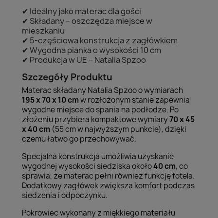
✔ Idealny jako materac dla gości
✔ Składany – oszczędza miejsce w
mieszkaniu
✔ 5-częściowa konstrukcja z zagłówkiem
✔ Wygodna pianka o wysokości 10 cm
✔ Produkcja w UE – Natalia Spzoo
Szczegóły Produktu
Materac składany Natalia Spzoo o wymiarach
195 x 70 x 10 cm
w rozłożonym stanie zapewnia
wygodne miejsce do spania na podłodze. Po
złożeniu przybiera kompaktowe wymiary
70 x 45
x 40 cm
(55 cm w najwyższym punkcie), dzięki
czemu łatwo go przechowywać.
Specjalna konstrukcja umożliwia uzyskanie
wygodnej wysokości siedziska około
40 cm
, co
sprawia, że materac pełni również funkcję fotela.
Dodatkowy zagłówek zwiększa komfort podczas
siedzenia i odpoczynku.
Pokrowiec wykonany z miękkiego materiału