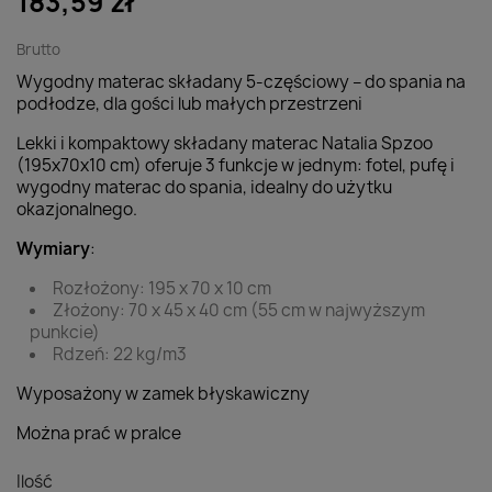
183,59 zł
Brutto
Wygodny materac składany 5-częściowy – do spania na
podłodze, dla gości lub małych przestrzeni
Lekki i kompaktowy składany materac Natalia Spzoo
(195x70x10 cm) oferuje 3 funkcje w jednym: fotel, pufę i
wygodny materac do spania, idealny do użytku
okazjonalnego.
Wymiary
:
Rozłożony: 195 x 70 x 10 cm
Złożony: 70 x 45 x 40 cm (55 cm w najwyższym
punkcie)
Rdzeń: 22 kg/m3
Wyposażony w zamek błyskawiczny
Można prać w pralce
Ilość