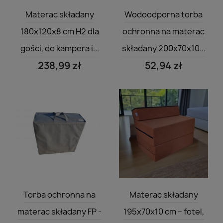
Szybki podgląd
Szybki podgląd


Materac składany
Wodoodporna torba
180x120x8 cm H2 dla
ochronna na materac
gości, do kampera i...
składany 200x70x10...
238,99 zł
52,94 zł
Szybki podgląd
Szybki podgląd


Torba ochronna na
Materac składany
materac składany FP -
195x70x10 cm – fotel,