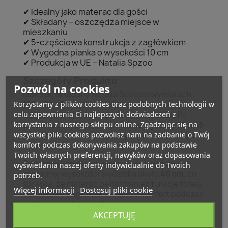
✔ Idealny jako materac dla gości
✔ Składany – oszczędza miejsce w
mieszkaniu
✔ 5-częściowa konstrukcja z zagłówkiem
✔ Wygodna pianka o wysokości 10 cm
✔ Produkcja w UE – Natalia Spzoo
Szczegóły Produktu
Pozwól na cookies
Materac składany Natalia Spzoo o wymiarach
Korzystamy z plików cookies oraz podobnych technologii w
195 x 70 x 10 cm
w rozłożonym stanie zapewnia
celu zapewnienia Ci najlepszych doświadczeń z
wygodne miejsce do spania na podłodze. Po
korzystania z naszego sklepu online. Zgadzając się na
złożeniu przybiera kompaktowe wymiary
70 x 45
wszystkie pliki cookies pozwolisz nam na zadbanie o Twój
x 40 cm
(55 cm w najwyższym punkcie), dzięki
komfort podczas dokonywania zakupów na podstawie
czemu łatwo go przechowywać.
Twoich własnych preferencji, nawyków oraz dopasowania
Specjalna konstrukcja umożliwia uzyskanie
wyświetlania naszej oferty indywidualnie do Twoich
wygodnej wysokości siedziska około
40 cm
, co
potrzeb.
sprawia, że materac pełni również funkcję fotela.
Więcej informacji
Dostosuj pliki cookie
Dodatkowy zagłówek zwiększa komfort podczas
siedzenia i odpoczynku.
AKCEPTUJĘ
Pokrowiec wykonany z miękkiego materiału