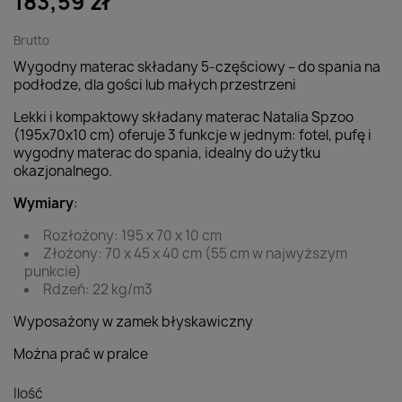
183,59 zł
Brutto
Wygodny materac składany 5-częściowy – do spania na
podłodze, dla gości lub małych przestrzeni
Lekki i kompaktowy składany materac Natalia Spzoo
(195x70x10 cm) oferuje 3 funkcje w jednym: fotel, pufę i
wygodny materac do spania, idealny do użytku
okazjonalnego.
Wymiary
:
Rozłożony: 195 x 70 x 10 cm
Złożony: 70 x 45 x 40 cm (55 cm w najwyższym
punkcie)
Rdzeń: 22 kg/m3
Wyposażony w zamek błyskawiczny
Można prać w pralce
Ilość