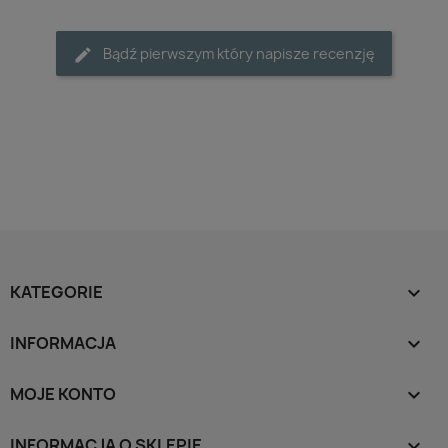
Bądź pierwszym który napisze recenzję
KATEGORIE

INFORMACJA

MOJE KONTO

INFORMACJA O SKLEPIE
keyboard_arrow_down