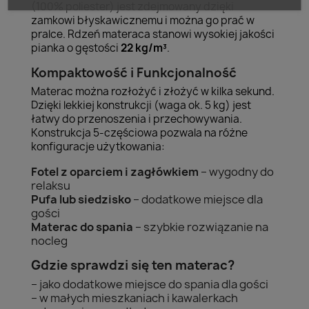
(100% poliester) jest zdejmowany dzięki
zamkowi błyskawicznemu i można go prać w
pralce. Rdzeń materaca stanowi wysokiej jakości
pianka o gęstości
22 kg/m³
.
Kompaktowość i Funkcjonalność
Materac można rozłożyć i złożyć w kilka sekund.
Dzięki lekkiej konstrukcji (waga ok. 5 kg) jest
łatwy do przenoszenia i przechowywania.
Konstrukcja 5-częściowa pozwala na różne
konfiguracje użytkowania:
Fotel z oparciem i zagłówkiem
– wygodny do
relaksu
Pufa lub siedzisko
– dodatkowe miejsce dla
gości
Materac do spania
– szybkie rozwiązanie na
nocleg
Gdzie sprawdzi się ten materac?
– jako dodatkowe miejsce do spania dla gości
– w małych mieszkaniach i kawalerkach