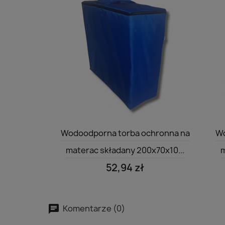
Szybki podgląd

Wodoodporna torba ochronna na
Wo
materac składany 200x70x10...
m
52,94 zł
Komentarze (0)