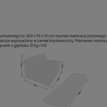
ozłożonego to 200 x 70 x 10 cm i wymiar materaca złożonego
 wiskoza wyposażony w zamek błyskawiczny. Pokrowiec można 
ianki o gęstości 21 kg / m3.