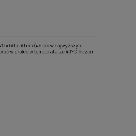
 70 x 60 x 30 cm (46 cm w najwyższym
prać w pralce w temperaturze 40°C. Rdzeń