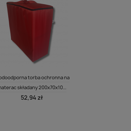
Szybki podgląd

doodporna torba ochronna na
aterac składany 200x70x10...
52,94 zł