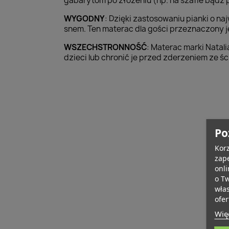
gabarytom po złożeniu (np. na szafie bądź 
WYGODNY
: Dzięki zastosowaniu pianki o n
snem. Ten materac dla gości przeznaczony j
WSZECHSTRONNOŚĆ
: Materac marki Natal
dzieci lub chronić je przed zderzeniem ze ś
Po
Korz
zape
onli
o T
wła
ofer
Więc