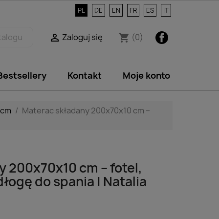
PL
DE
EN
FR
ES
IT
Facebook
Zaloguj się
(0)

shopping_cart
Bestsellery
Kontakt
Moje konto
 cm
Materac składany 200x70x10 cm –
y 200x70x10 cm – fotel,
łogę do spania | Natalia