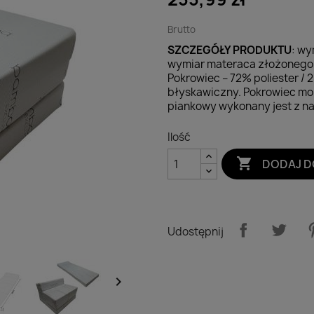
Brutto
SZCZEGÓŁY PRODUKTU
: wy
wymiar materaca złożonego 
Pokrowiec – 72% poliester /
błyskawiczny. Pokrowiec mo
piankowy wykonany jest z najl
Ilość

DODAJ D
Udostępnij
