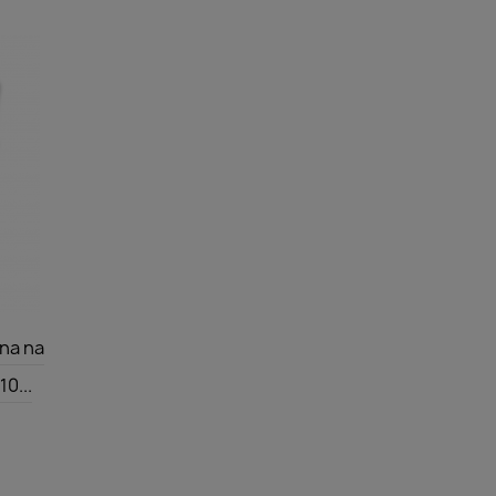
na na
0...