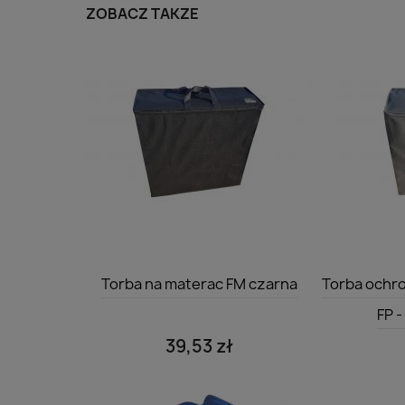
ZOBACZ TAKŻE
Szybki podgląd

Torba na materac FM czarna
Torba ochr
FP -
39,53 zł