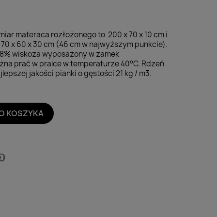
miar materaca rozłożonego to
200 x 70 x 10 cm i
70 x 60 x 30 cm (46 cm w najwyższym punkcie).
 28% wiskoza
wyposażony w zamek
żna prać w pralce w temperaturze 40°C. Rdzeń
epszej jakości pianki o gęstości 21 kg / m3.
O KOSZYKA