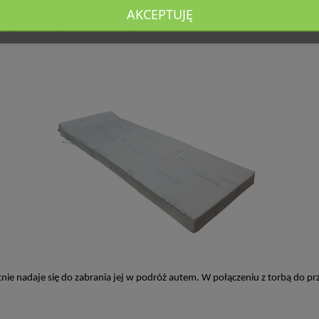
ożliwia korzystanie z piankowego materaca zarówno przez doro
AKCEPTUJĘ
odgrywa wilgotność, dlatego pianka nie powinna być narażona 
tnie nadaje się do zabrania jej w podróż autem. W połączeniu z torbą do 