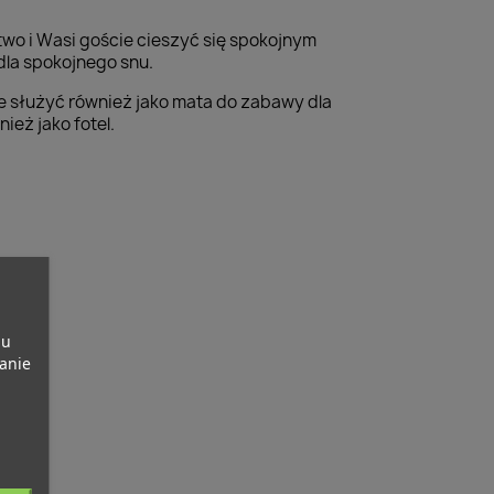
wo i Wasi goście cieszyć się spokojnym
dla spokojnego snu.
oże służyć również jako mata do zabawy dla
ież jako fotel.
pu
banie