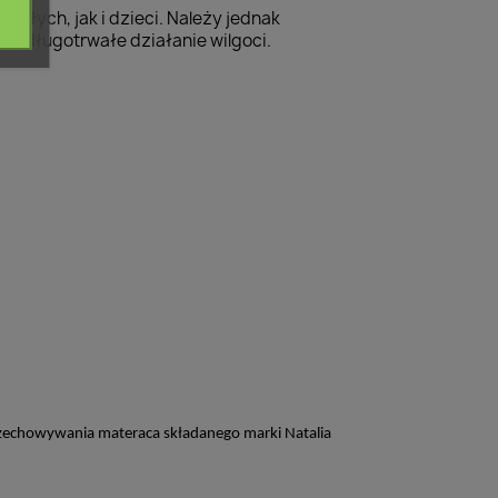
słych, jak i dzieci. Należy jednak
na długotrwałe działanie wilgoci.
przechowywania materaca składanego marki Natalia