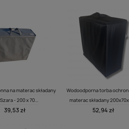
Szybki podgląd
Szybki podgląd


onna na materac składany
Wodoodporna torba ochron
 Szara - 200 x 70...
materac składany 200x70x1
39,53 zł
52,94 zł