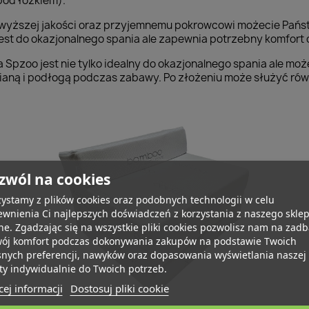
pod łóżkiem).
ajwyższej jakości oraz przyjemnemu pokrowcowi możecie Państ
est do okazjonalnego spania ale zapewnia potrzebny komfort 
ia Spzoo jest nie tylko idealny do okazjonalnego spania ale m
cianą i podłogą podczas zabawy. Po złożeniu może służyć równ
zwól na cookies
ystamy z plików cookies oraz podobnych technologii w celu
wnienia Ci najlepszych doświadczeń z korzystania z naszego skle
ne. Zgadzając się na wszystkie pliki cookies pozwolisz nam na zad
wój komfort podczas dokonywania zakupów na podstawie Twoich
snych preferencji, nawyków oraz dopasowania wyświetlania naszej
ty indywidualnie do Twoich potrzeb.
ej informacji
Dostosuj pliki cookie