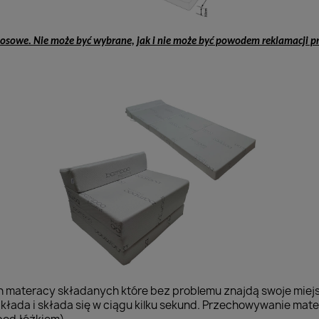
osowe. Nie może być wybrane, jak i nie może być powodem reklamacji p
h materacy składanych które bez problemu znajdą swoje miej
zkłada i składa się w ciągu kilku sekund. Przechowywanie mate