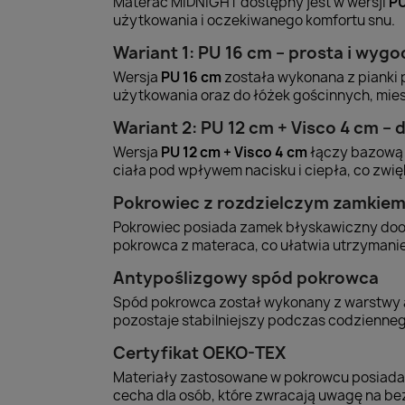
Materac MIDNIGHT dostępny jest w wersji
PU
użytkowania i oczekiwanego komfortu snu.
Wariant 1: PU 16 cm – prosta i wyg
Wersja
PU 16 cm
została wykonana z pianki 
użytkowania oraz do łóżek gościnnych, mie
Wariant 2: PU 12 cm + Visco 4 cm 
Wersja
PU 12 cm + Visco 4 cm
łączy bazową p
ciała pod wpływem nacisku i ciepła, co zwię
Pokrowiec z rozdzielczym zamkie
Pokrowiec posiada zamek błyskawiczny doo
pokrowca z materaca, co ułatwia utrzymanie 
Antypoślizgowy spód pokrowca
Spód pokrowca został wykonany z warstwy an
pozostaje stabilniejszy podczas codzienne
Certyfikat OEKO-TEX
Materiały zastosowane w pokrowcu posiadaj
cecha dla osób, które zwracają uwagę na b