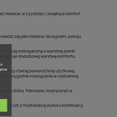
ć materac w czystości i zwiększa komfort
wdzi się jako materac do sypialni, pokoju
onstrukcję wzbogaconą o warstwę pianki
cm
oferuje dodatkową warstwę komfortu,
pu
banie
 i tworzy równą powierzchnię użytkową.
ia. To wygodne rozwiązanie w codziennej
telażu łóżka. Pokrowiec można prać w
0x200 cm z możliwością wyboru konstrukcji,