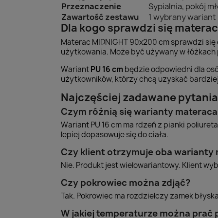
Przeznaczenie
Sypialnia, pokój m
Zawartość zestawu
1 wybrany warian
Dla kogo sprawdzi się matera
Materac MIDNIGHT 90x200 cm sprawdzi się 
użytkowania. Może być używany w łóżkach 
Wariant
PU 16 cm
będzie odpowiedni dla osó
użytkowników, którzy chcą uzyskać bardziej
Najczęściej zadawane pytania
Czym różnią się warianty materac
Wariant PU 16 cm ma rdzeń z pianki poliuret
lepiej dopasowuje się do ciała.
Czy klient otrzymuje oba warianty
Nie. Produkt jest wielowariantowy. Klient w
Czy pokrowiec można zdjąć?
Tak. Pokrowiec ma rozdzielczy zamek błyska
W jakiej temperaturze można prać