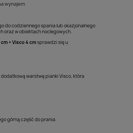
 na wynajem
o do codziennego spania lub okazjonalnego
h oraz w obiektach noclegowych.
 cm + Visco 4 cm
sprawdzi się u
z dodatkową warstwę pianki Visco, która
go górną część do prania.