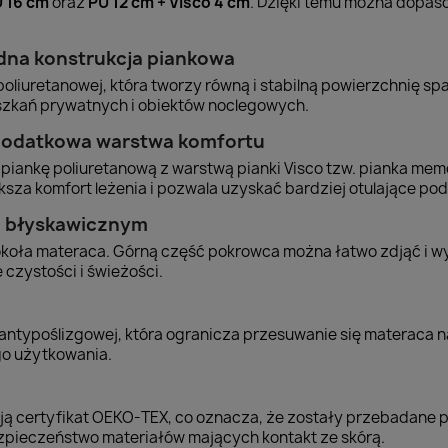
 16 cm
oraz
PU 12 cm + Visco 4 cm
. Dzięki temu można dopa
odna konstrukcja piankowa
poliuretanowej, która tworzy równą i stabilną powierzchnię s
szkań prywatnych i obiektów noclegowych.
– dodatkowa warstwa komfortu
iankę poliuretanową z warstwą pianki Visco tzw. pianka memo
ksza komfort leżenia i pozwala uzyskać bardziej otulające pod
m błyskawicznym
koła materaca. Górną część pokrowca można łatwo zdjąć i w
czystości i świeżości.
typoślizgowej, która ogranicza przesuwanie się materaca na
go użytkowania.
ą certyfikat OEKO-TEX, co oznacza, że zostały przebadane p
ezpieczeństwo materiałów mających kontakt ze skórą.