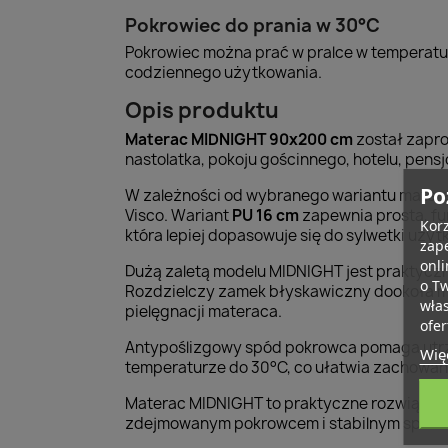
Pokrowiec do prania w 30°C
Pokrowiec można prać w pralce w temperatu
codziennego użytkowania.
Opis produktu
Materac MIDNIGHT 90x200 cm
został zapro
nastolatka, pokoju gościnnego, hotelu, pens
Po
W zależności od wybranego wariantu matera
Visco. Wariant
PU 16 cm
zapewnia prostą, fu
Korz
która lepiej dopasowuje się do sylwetki użyt
zape
onli
Dużą zaletą modelu MIDNIGHT jest praktyczn
o T
Rozdzielczy zamek błyskawiczny dookoła m
wła
pielęgnacji materaca.
ofer
Antypoślizgowy spód pokrowca pomaga utrzy
Więc
temperaturze do 30°C, co ułatwia zachowanie
Materac MIDNIGHT to praktyczne rozwiązani
zdejmowanym pokrowcem i stabilnym spod