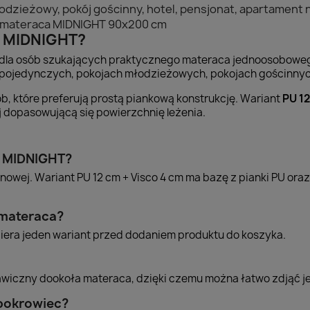
łodzieżowy, pokój gościnny, hotel, pensjonat, apartament
t materaca MIDNIGHT 90x200 cm
c MIDNIGHT?
dla osób szukających praktycznego materaca jednoosoboweg
pojedynczych, pokojach młodzieżowych, pokojach gościnnyc
b, które preferują prostą piankową konstrukcję. Wariant
PU 12
 dopasowującą się powierzchnię leżenia.
a MIDNIGHT?
anowej. Wariant PU 12 cm + Visco 4 cm ma bazę z pianki PU ora
 materaca?
ybiera jeden wariant przed dodaniem produktu do koszyka.
wiczny dookoła materaca, dzięki czemu można łatwo zdjąć je
 pokrowiec?