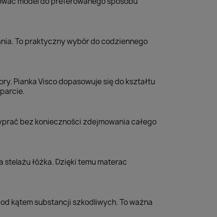
sować model do preferowanego sposobu
pania. To praktyczny wybór do codziennego
ry. Pianka Visco dopasowuje się do kształtu
parcie.
yprać bez konieczności zdejmowania całego
 stelażu łóżka. Dzięki temu materac
od kątem substancji szkodliwych. To ważna