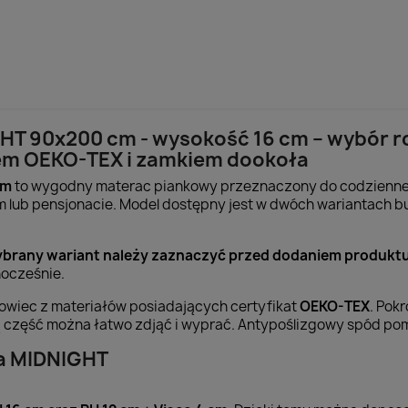
HT 90x200 cm - wysokość 16 cm – wybór rdz
em OEKO-TEX i zamkiem dookoła
cm
to wygodny materac piankowy przeznaczony do codzienneg
 lub pensjonacie. Model dostępny jest w dwóch wariantach 
brany wariant należy zaznaczyć przed dodaniem produktu
nocześnie.
owiec z materiałów posiadających certyfikat
OEKO-TEX
. Pok
ą część można łatwo zdjąć i wyprać. Antypoślizgowy spód pom
a MIDNIGHT