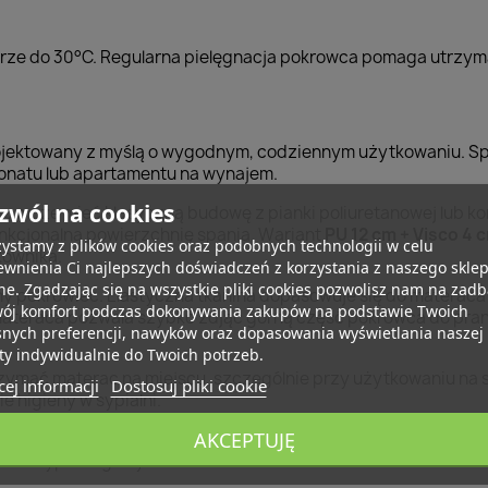
rze do 30°C. Regularna pielęgnacja pokrowca pomaga utrzyma
jektowany z myślą o wygodnym, codziennym użytkowaniu. Spra
jonatu lub apartamentu na wynajem.
zwól na cookies
c może mieć klasyczną budowę z pianki poliuretanowej lub k
nkcjonalną powierzchnię spania. Wariant
PU 12 cm + Visco 4 
ystamy z plików cookies oraz podobnych technologii w celu
kownika.
wnienia Ci najlepszych doświadczeń z korzystania z naszego skle
ne. Zgadzając się na wszystkie pliki cookies pozwolisz nam na zad
y pokrowiec. Elastyczna tkanina dopasowuje się do materaca
wój komfort podczas dokonywania zakupów na podstawie Twoich
ateraca pozwala szybko zdjąć górną część pokrowca do pran
snych preferencji, nawyków oraz dopasowania wyświetlania naszej
ty indywidualnie do Twoich potrzeb.
mać materac na miejscu, szczególnie przy użytkowaniu na s
ej informacji
Dostosuj pliki cookie
 higieny w sypialni.
AKCEPTUJĘ
e dla osób, które szukają wygodnego materaca piankowego 9
em antypoślizgowym.