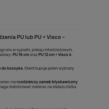
enia PU lub PU + Visco –
o snu w sypialni, pokoju młodzieżowym,
budowy:
PU 16 cm
oraz
PU 12 cm + Visco 4
 do koszyka.
Klient kupuje jeden wybrany
rowiec ma
rozdzielczy zamek błyskawiczny
aga stabilizować materac na stelażu łóżka.