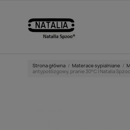
Strona główna
Materace sypialniane
M
antypoślizgowy, pranie 30°C | Natalia Spzo