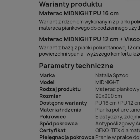
Warianty produktu
Materac MIDNIGHT PU 16 cm
Wariant z rdzeniem wykonanym z pianki poli
materaca piankowego do codziennego użyt
Materac MIDNIGHT PU 12 cm + Visco
Wariant z bazą z pianki poliuretanowej 12 c
powierzchni spania i wyższego komfortu leż
Parametry techniczne
Marka
Natalia Spzoo
Model
MIDNIGHT
Rodzaj produktu
Materac piankowy
Rozmiar
90x200 cm
Dostępne warianty
PU 16 cm / PU 12 c
Materiał rdzenia
Pianka poliuretan
Pokrowiec
Elastyczny, zdej
Spód pokrowca
Antypoślizgowy An
Certyfikat
OEKO-TEX dla mat
Pielęgnacja pokrowca
Pranie w pralce d