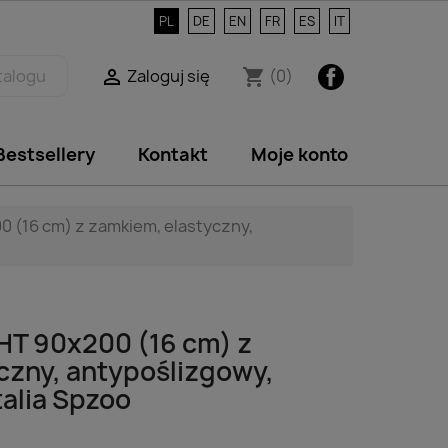
PL
DE
EN
FR
ES
IT
Facebook
Zaloguj się
(0)

shopping_cart
Bestsellery
Kontakt
Moje konto
 (16 cm) z zamkiem, elastyczny,
HT 90x200 (16 cm) z
czny, antypoślizgowy,
talia Spzoo