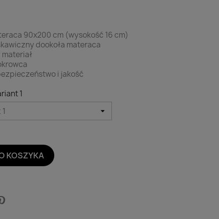
teraca 90x200 cm (wysokość 16 cm)
skawiczny dookoła materaca
 materiał
okrowca
bezpieczeństwo i jakość
riant 1
O KOSZYKA