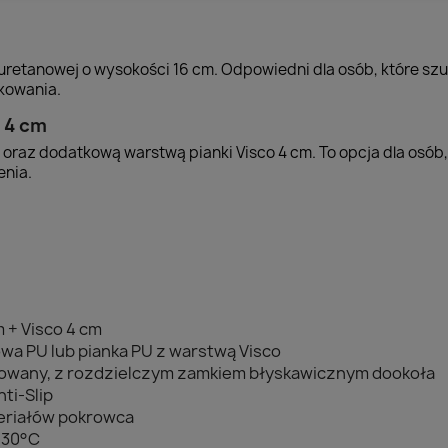
uretanowej o wysokości 16 cm. Odpowiedni dla osób, które sz
kowania.
 4 cm
m oraz dodatkową warstwą pianki Visco 4 cm. To opcja dla osób
enia.
m + Visco 4 cm
owa PU lub pianka PU z warstwą Visco
mowany, z rozdzielczym zamkiem błyskawicznym dookoła
ti-Slip
eriałów pokrowca
o 30°C