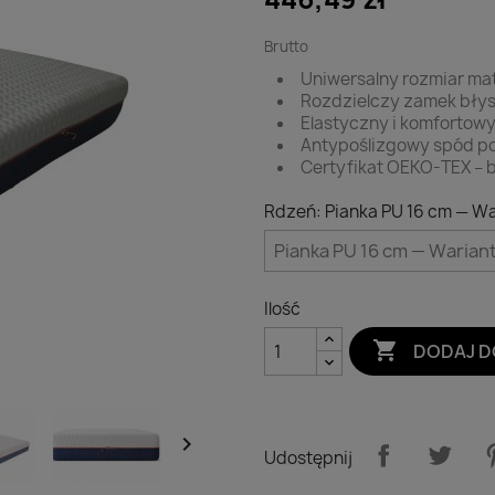
Brutto
Uniwersalny rozmiar ma
Rozdzielczy zamek bły
Elastyczny i komfortowy
Antypoślizgowy spód p
Certyfikat OEKO-TEX – 
Rdzeń: Pianka PU 16 cm — Wa
Ilość

DODAJ D

Udostępnij