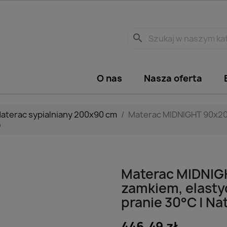
search
O nas
Nasza oferta
aterac sypialniany 200x90 cm
Materac MIDNIGHT 90x200
o
Materac MIDNIG
zamkiem, elasty
pranie 30°C | Na
446,49 zł