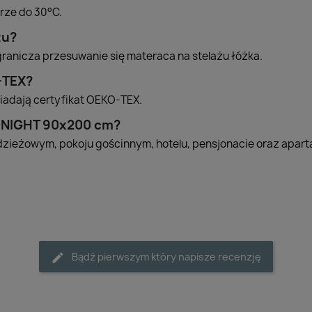
rze do 30°C.
żu?
ranicza przesuwanie się materaca na stelażu łóżka.
-TEX?
iadają certyfikat OEKO-TEX.
DNIGHT 90x200 cm?
odzieżowym, pokoju gościnnym, hotelu, pensjonacie oraz apar
Bądź pierwszym który napisze recenzję