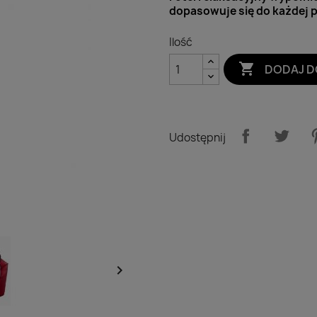
dopasowuje się do każdej p
Ilość

DODAJ D
Udostępnij
