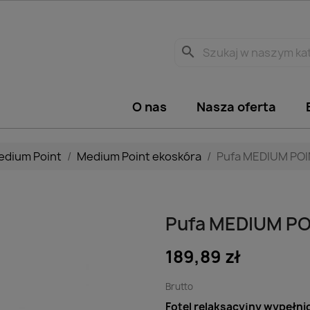
search
O nas
Nasza oferta
edium Point
Medium Point ekoskóra
Pufa MEDIUM POIN
Pufa MEDIUM POI
189,89 zł
Brutto
Fotel relaksacyjny
wypełnio