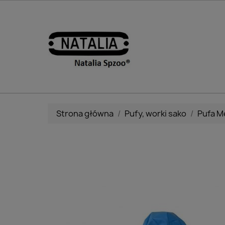
Strona główna
Pufy, worki sako
Pufa M