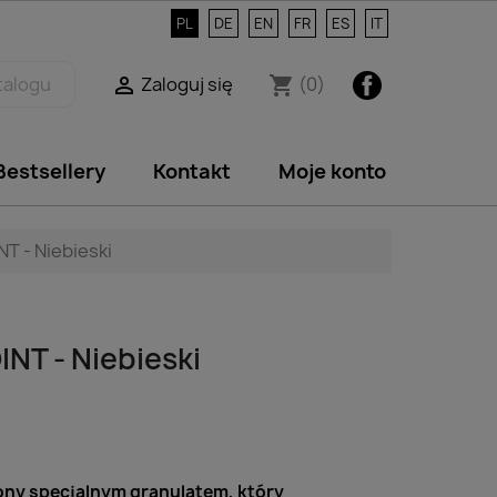
PL
DE
EN
FR
ES
IT
Facebook
Zaloguj się
(0)

shopping_cart
Bestsellery
Kontakt
Moje konto
T - Niebieski
NT - Niebieski
ny specjalnym granulatem, który