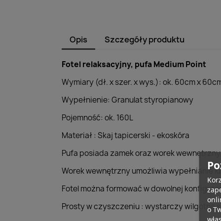
Opis
Szczegóły produktu
Fotel relaksacyjny, pufa Medium Point
Wymiary (dł. x szer. x wys.): ok. 60cm x 60
Wypełnienie: Granulat styropianowy
Pojemność: ok. 160L
Materiał : Skaj tapicerski - ekoskóra
Pufa posiada zamek oraz worek wewnętrzny
Po
Worek wewnętrzny umożliwia wypełnianie lub
Korz
Fotel można formować w dowolnej konfigurac
zape
onli
Prosty w czyszczeniu : wystarczy wilgotna 
o T
wła