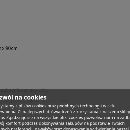
cm x 90cm
 zabezpieczający wlot.
zwól na cookies
 usypywanie ilości wypełnienia.
ystamy z plików cookies oraz podobnych technologii w celu
ji, łatwo dopasowuje się do kręgosłupa/
wnienia Ci najlepszych doświadczeń z korzystania z naszego skle
ne. Zgadzając się na wszystkie pliki cookies pozwolisz nam na zad
szmatka.
wój komfort podczas dokonywania zakupów na podstawie Twoich
snych preferencji, nawyków oraz dopasowania wyświetlania naszej