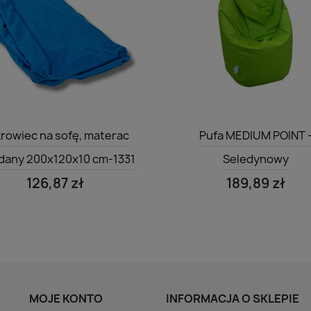
Szybki podgląd
Szybki podgląd


rowiec na sofę, materac
Pufa MEDIUM POINT 
dany 200x120x10 cm-1331
Seledynowy
126,87 zł
189,89 zł
MOJE KONTO
INFORMACJA O SKLEPIE