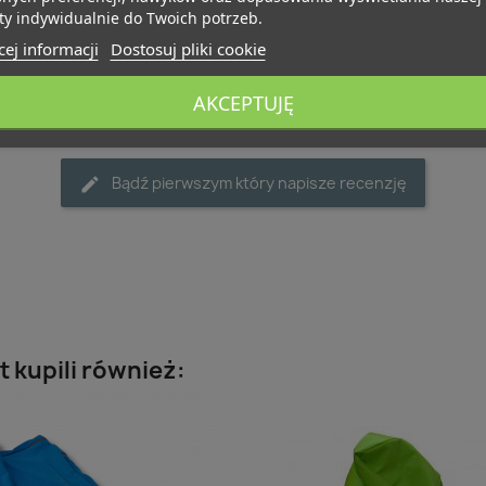
ty indywidualnie do Twoich potrzeb.
ej informacji
Dostosuj pliki cookie
AKCEPTUJĘ
Bądź pierwszym który napisze recenzję
t kupili również: