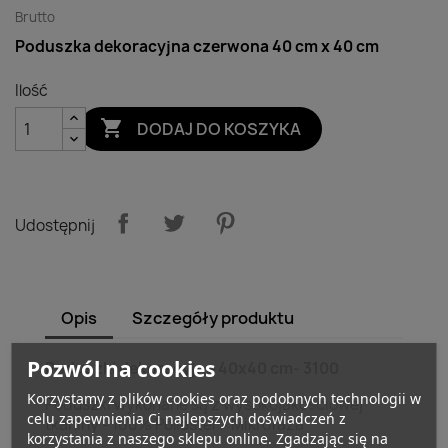
Brutto
Poduszka dekoracyjna czerwona 40 cm x 40 cm
Ilość

DODAJ DO KOSZYKA
Udostępnij
Opis
Szczegóły produktu
Pozwól na cookies
Poduszki dekoracyjne 40x40 cm- 3100
Korzystamy z plików cookies oraz podobnych technologii w
Poduszki wykonane są z wysokojakościowej
celu zapewnienia Ci najlepszych doświadczeń z
tkaniny - 100% Poliester - Mikrofaza
korzystania z naszego sklepu online. Zgadzając się na