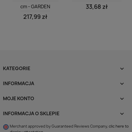
33,68 zł
cm - GARDEN
217,99 zł
KATEGORIE

INFORMACJA

MOJE KONTO

INFORMACJA O SKLEPIE
keyboard_arrow_down
Merchant approved by Guaranteed Reviews Company,
clic here to