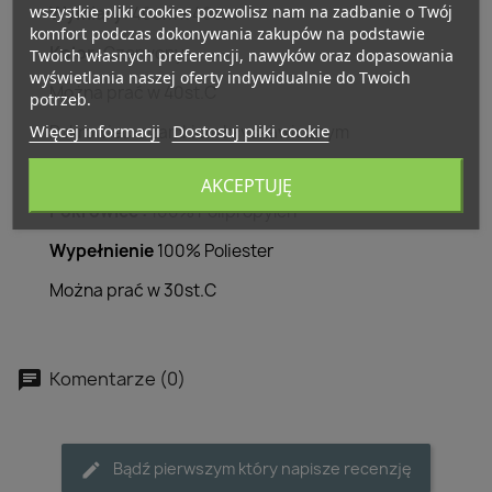
wszystkie pliki cookies pozwolisz nam na zadbanie o Twój
Wymiary:
40cm x 40cm
komfort podczas dokonywania zakupów na podstawie
Kolor:
Czerwony
Twoich własnych preferencji, nawyków oraz dopasowania
wyświetlania naszej oferty indywidualnie do Twoich
Można prać w 40st.C
potrzeb.
Więcej informacji
Dostosuj pliki cookie
Pokrowiec z zamkiem błyskawicznym
Poduszka wewnętrzna
AKCEPTUJĘ
Pokrowiec :
100% Polipropylen
Wypełnienie
100% Poliester
Można prać w 30st.C
Komentarze (0)
Bądź pierwszym który napisze recenzję