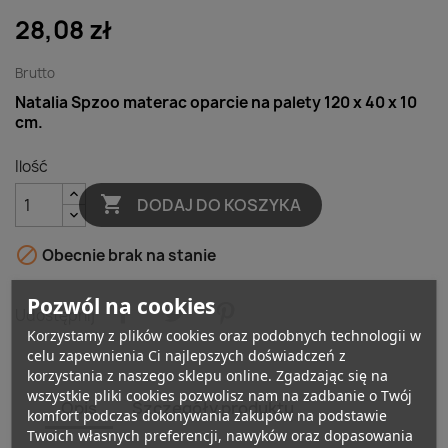
28,08 zł
Brutto
Natalia Spzoo materac oparcie na palety 120 x 40 x 10
cm.
Ilość

DODAJ DO KOSZYKA

Obecnie brak na stanie
Pozwól na cookies
Udostępnij
Korzystamy z plików cookies oraz podobnych technologii w
celu zapewnienia Ci najlepszych doświadczeń z
korzystania z naszego sklepu online. Zgadzając się na
wszystkie pliki cookies pozwolisz nam na zadbanie o Twój
Opis
Szczegóły produktu
komfort podczas dokonywania zakupów na podstawie
Twoich własnych preferencji, nawyków oraz dopasowania