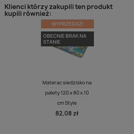
Klienci którzy zakupili ten produkt
kupili również:
WYPRZEDAŻ!
OBECNIE BRAK NA
STANIE
Szybki podgląd

Materac siedzisko na
palety 120 x 80 x 10
cm Style
82,08 zł