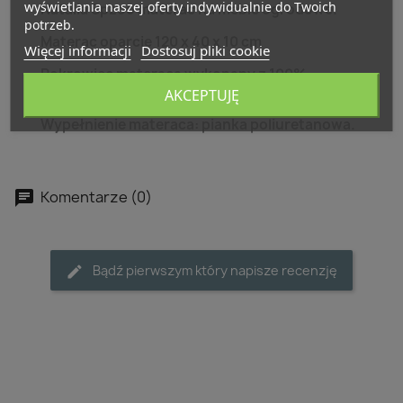
wyświetlania naszej oferty indywidualnie do Twoich
Natalia Spzoo materac na meble ogrodowe.
potrzeb.
Materac oparcie 120 x 40 x 10 cm
Więcej informacji
Dostosuj pliki cookie
Pokrowiec materaca wykonany z 100%
bawełny z zamkiem błyskawicznym.
AKCEPTUJĘ
Wypełnienie materaca: pianka poliuretanowa.
Komentarze (0)
Bądź pierwszym który napisze recenzję