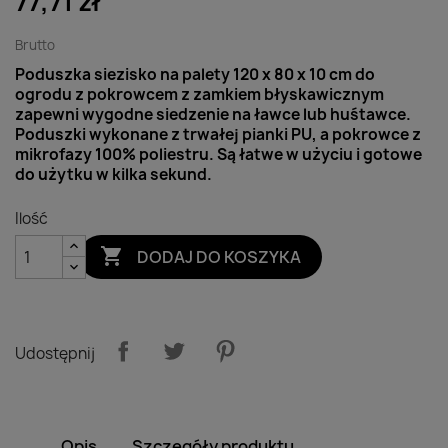
77,71 zł
Brutto
Poduszka siezisko na palety 120 x 80 x 10 cm do
ogrodu z pokrowcem z zamkiem błyskawicznym
zapewni wygodne siedzenie na ławce lub huśtawce.
Poduszki wykonane z trwałej pianki PU, a pokrowce z
mikrofazy 100% poliestru. Są łatwe w użyciu i gotowe
do użytku w kilka sekund.
Ilość

DODAJ DO KOSZYKA
Udostępnij
Opis
Szczegóły produktu