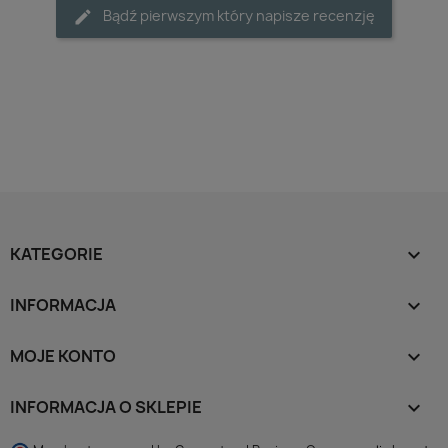
Bądź pierwszym który napisze recenzję
KATEGORIE

INFORMACJA

MOJE KONTO

INFORMACJA O SKLEPIE
keyboard_arrow_down