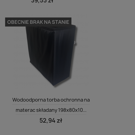
39,53 zł
OBECNIE BRAK NA STANIE
Szybki podgląd

Wodoodporna torba ochronna na
materac składany 198x80x10...
52,94 zł