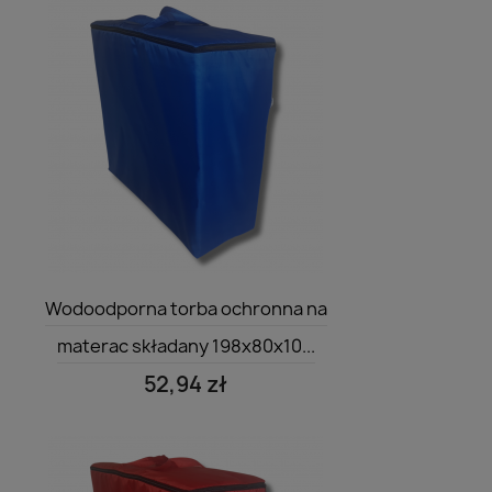
Szybki podgląd

Wodoodporna torba ochronna na
materac składany 198x80x10...
52,94 zł