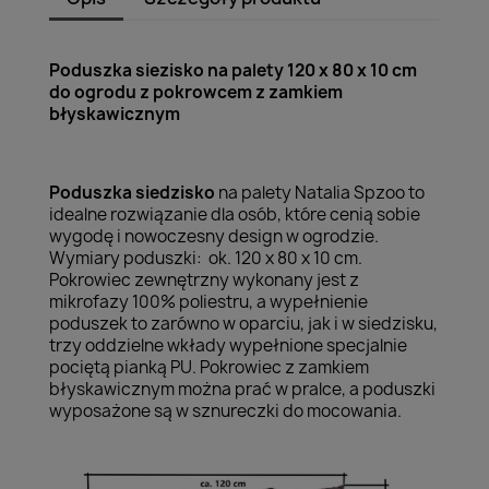
Poduszka siezisko na palety 120 x 80 x 10 cm
do ogrodu z pokrowcem z zamkiem
błyskawicznym
Poduszka siedzisko
na palety Natalia Spzoo to
idealne rozwiązanie dla osób, które cenią sobie
wygodę i nowoczesny design w ogrodzie.
Wymiary poduszki: ok. 120 x 80 x 10 cm.
Pokrowiec zewnętrzny wykonany jest z
mikrofazy 100% poliestru, a wypełnienie
poduszek to zarówno w oparciu, jak i w siedzisku,
trzy oddzielne wkłady wypełnione specjalnie
pociętą pianką PU. Pokrowiec z zamkiem
błyskawicznym można prać w pralce, a poduszki
wyposażone są w sznureczki do mocowania.