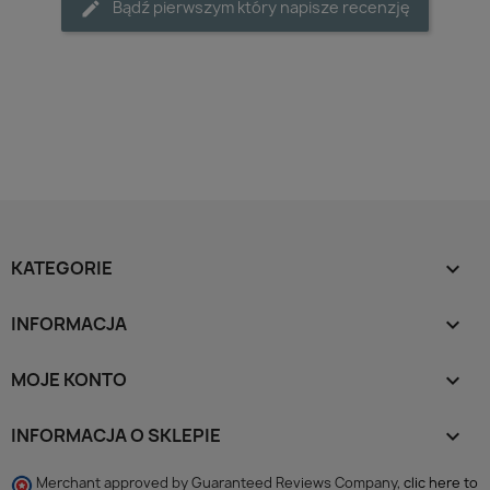
Bądź pierwszym który napisze recenzję
KATEGORIE

INFORMACJA

MOJE KONTO

INFORMACJA O SKLEPIE
keyboard_arrow_down
Merchant approved by Guaranteed Reviews Company,
clic here to