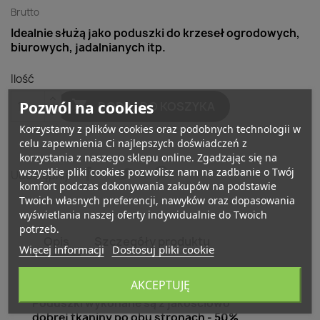
Brutto
Idealnie służą jako poduszki do krzeseł ogrodowych,
biurowych, jadalnianych itp.
Ilość

Pozwól na cookies
DODAJ DO KOSZYKA
Korzystamy z plików cookies oraz podobnych technologii w
celu zapewnienia Ci najlepszych doświadczeń z
korzystania z naszego sklepu online. Zgadzając się na
wszystkie pliki cookies pozwolisz nam na zadbanie o Twój
Udostępnij
komfort podczas dokonywania zakupów na podstawie
Twoich własnych preferencji, nawyków oraz dopasowania
wyświetlania naszej oferty indywidualnie do Twoich
potrzeb.
Opis
Szczegóły produktu
Więcej informacji
Dostosuj pliki cookie
Poduszki na krzesła 38x38x2 cm - 003
AKCEPTUJĘ
Poduszki wykonane są z jakościowo
dobrej tkaniny po obu stronach -
50%