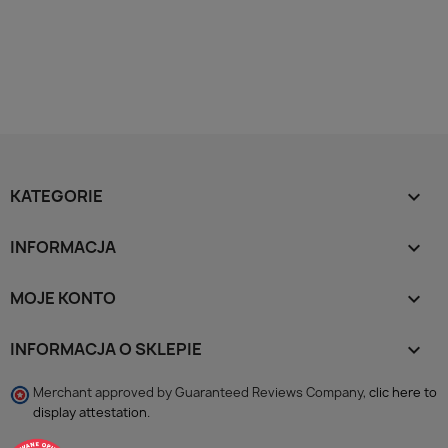
KATEGORIE

INFORMACJA

MOJE KONTO

INFORMACJA O SKLEPIE
keyboard_arrow_down
Merchant approved by Guaranteed Reviews Company,
clic here to
display attestation
.