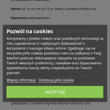
Wymiar:
ok. 44 cm x 44 cm x 3 cm (pianka o wymiarach 40x40x3 cm)
Wypełnienie:
pianka tapicerska
Poduszki wykonane są z wysokiej jakości tkaniny -100% Poliester
Pozwól na cookies
Poduszki posiadają sznurki do mocowania do krzesła , każdy o długości
Korzystamy z plików cookies oraz podobnych technologii w
ok. 30 cm.
celu zapewnienia Ci najlepszych doświadczeń z
korzystania z naszego sklepu online. Zgadzając się na
Najwyższa Jakość Materiałów:
Nasze poduszki
wszystkie pliki cookies pozwolisz nam na zadbanie o Twój
na krzesło wykonane są z materiałów najwyższej
komfort podczas dokonywania zakupów na podstawie
jakości. Pokrycie składa się z mikrofazy 100%
Twoich własnych preferencji, nawyków oraz dopasowania
poliester, natomiast wypełnienie to 100% pianka
wyświetlania naszej oferty indywidualnie do Twoich
poliuretanowa. Kolejnym atutem jest certyfikat
potrzeb.
OEKO-TEX (Nr certyfikatu: IW 00175),
gwarantujący bezpieczeństwo użytkowania.
Więcej informacji
Dostosuj pliki cookie
Rozmiar i Grubość:
Poduszka jest wypełniona
AKCEPTUJĘ
pianką o wymiarach 40x40x3 cm, co sprawia, że
jest niezwykle wygodna. Faktyczny rozmiar
poduszki z rantem wynosi około 43x43x3 cm.