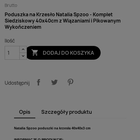
Brutto
Poduszka na Krzesło Natalia Spzoo - Komplet
Siedziskowy 40x40cm z Wiązaniami i Pikowanym
Wykończeniem
Ilość

DODAJ DO KOSZYKA
Udostępnij
Opis
Szczegóły produktu
Natalia Spzoo p
oduszki na krzesła 40x40x3 cm
INFORMACJE O PRODUKCIE: