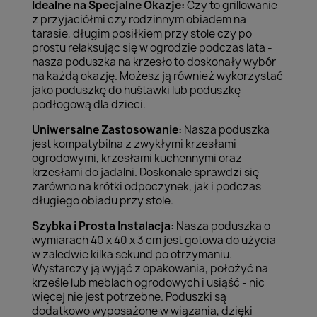
Idealne na Specjalne Okazje:
Czy to grillowanie
z przyjaciółmi czy rodzinnym obiadem na
tarasie, długim posiłkiem przy stole czy po
prostu relaksując się w ogrodzie podczas lata -
nasza poduszka na krzesło to doskonały wybór
na każdą okazję. Możesz ją również wykorzystać
jako poduszkę do huśtawki lub poduszkę
podłogową dla dzieci.
Uniwersalne Zastosowanie:
Nasza poduszka
jest kompatybilna z zwykłymi krzesłami
ogrodowymi, krzesłami kuchennymi oraz
krzesłami do jadalni. Doskonale sprawdzi się
zarówno na krótki odpoczynek, jak i podczas
długiego obiadu przy stole.
Szybka i Prosta Instalacja:
Nasza poduszka o
wymiarach 40 x 40 x 3 cm jest gotowa do użycia
w zaledwie kilka sekund po otrzymaniu.
Wystarczy ją wyjąć z opakowania, położyć na
krześle lub meblach ogrodowych i usiąść - nic
więcej nie jest potrzebne. Poduszki są
dodatkowo wyposażone w wiązania, dzięki