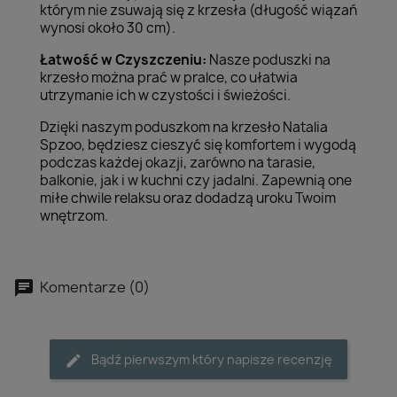
którym nie zsuwają się z krzesła (długość wiązań
wynosi około 30 cm).
Łatwość w Czyszczeniu:
Nasze poduszki na
krzesło można prać w pralce, co ułatwia
utrzymanie ich w czystości i świeżości.
Dzięki naszym poduszkom na krzesło Natalia
Spzoo, będziesz cieszyć się komfortem i wygodą
podczas każdej okazji, zarówno na tarasie,
balkonie, jak i w kuchni czy jadalni. Zapewnią one
miłe chwile relaksu oraz dodadzą uroku Twoim
wnętrzom.
Komentarze (0)
Bądź pierwszym który napisze recenzję