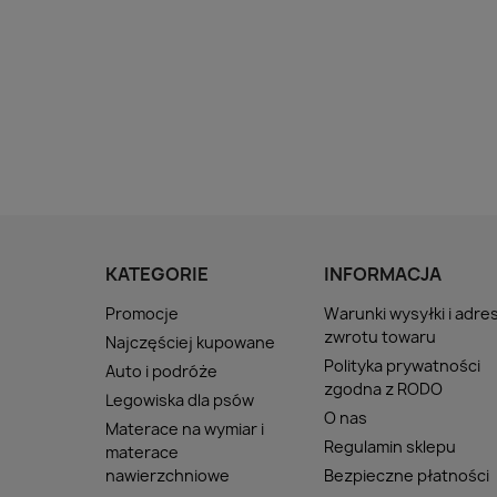
KATEGORIE
INFORMACJA
Promocje
Warunki wysyłki i adre
zwrotu towaru
Najczęściej kupowane
Polityka prywatności
Auto i podróże
zgodna z RODO
Legowiska dla psów
O nas
Materace na wymiar i
Regulamin sklepu
materace
nawierzchniowe
Bezpieczne płatności