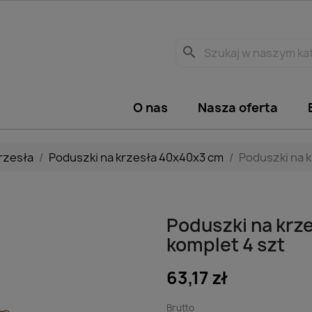
search
O nas
Nasza oferta
rzesła
Poduszki na krzesła 40x40x3 cm
Poduszki na k
Poduszki na krz
komplet 4 szt
63,17 zł
Brutto