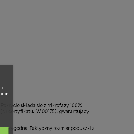
pu
banie
 Pokrycie składa się z mikrofazy 100%
 (Nr certyfikatu: IW 00175), gwarantujący
ykle wygodna. Faktyczny rozmiar poduszki z