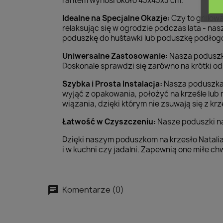
rantem wynosi około 43x43x3 cm.
Idealne na Specjalne Okazje:
Czy to grillow
relaksując się w ogrodzie podczas lata - na
poduszkę do huśtawki lub poduszkę podłogo
Uniwersalne Zastosowanie:
Nasza poduszka
Doskonale sprawdzi się zarówno na krótki od
Szybka i Prosta Instalacja:
Nasza poduszka o
wyjąć z opakowania, położyć na krześle lub
wiązania, dzięki którym nie zsuwają się z k
Łatwość w Czyszczeniu:
Nasze poduszki na 
Dzięki naszym poduszkom na krzesło Natalia 
i w kuchni czy jadalni. Zapewnią one miłe c
Komentarze (0)