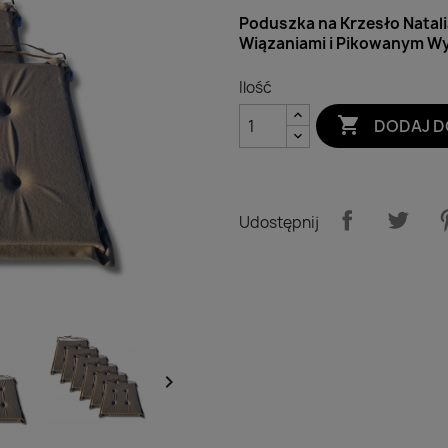
Poduszka na Krzesło Natal
Wiązaniami i Pikowanym 
Ilość

DODAJ D
Udostępnij
