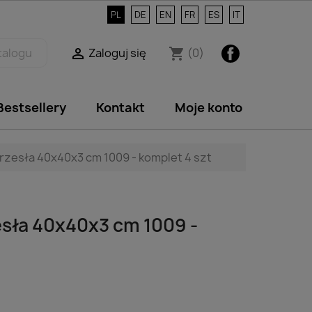
PL
DE
EN
FR
ES
IT
Facebook
Zaloguj się
(0)

shopping_cart
Bestsellery
Kontakt
Moje konto
rzesła 40x40x3 cm 1009 - komplet 4 szt
esła 40x40x3 cm 1009 -