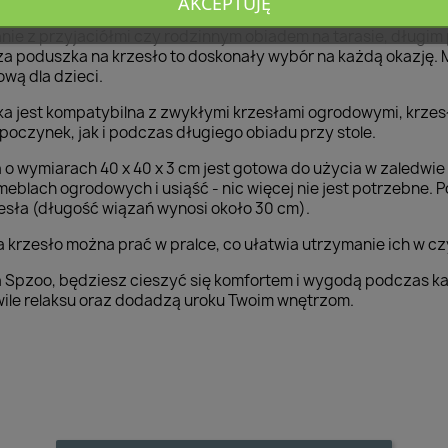
AKCEPTUJĘ
anie z przyjaciółmi czy rodzinnym obiadem na tarasie, długim 
sza poduszka na krzesło to doskonały wybór na każdą okazję.
wą dla dzieci.
 jest kompatybilna z zwykłymi krzesłami ogrodowymi, krzesł
poczynek, jak i podczas długiego obiadu przy stole.
 wymiarach 40 x 40 x 3 cm jest gotowa do użycia w zaledwie 
 meblach ogrodowych i usiąść - nic więcej nie jest potrzebne
rzesła (długość wiązań wynosi około 30 cm).
krzesło można prać w pralce, co ułatwia utrzymanie ich w czy
Spzoo, będziesz cieszyć się komfortem i wygodą podczas każde
hwile relaksu oraz dodadzą uroku Twoim wnętrzom.