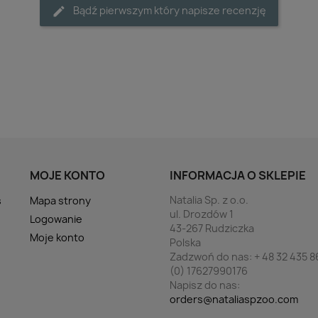
Bądź pierwszym który napisze recenzję
MOJE KONTO
INFORMACJA O SKLEPIE
Natalia Sp. z o.o.
s
Mapa strony
ul. Drozdów 1
Logowanie
43-267 Rudziczka
Moje konto
Polska
Zadzwoń do nas:
+ 48 32 435 8
(0) 17627990176
Napisz do nas:
orders@nataliaspzoo.com