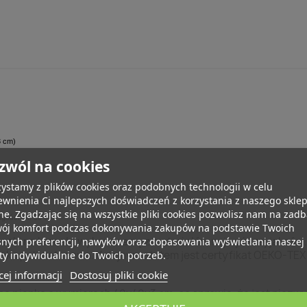
3 cm)
zwól na cookies
ystamy z plików cookies oraz podobnych technologii w celu
r
wnienia Ci najlepszych doświadczeń z korzystania z naszego skle
ne. Zgadzając się na wszystkie pliki cookies pozwolisz nam na zad
ugości ok. 30 cm.
wój komfort podczas dokonywania zakupów na podstawie Twoich
zki na krzesło wykonane są z materiałów najwyższej jakości.
snych preferencji, nawyków oraz dopasowania wyświetlania naszej
anka poliuretanowa. Kolejnym atutem jest certyfikat OEKO-TEX
ty indywidualnie do Twoich potrzeb.
ej informacji
Dostosuj pliki cookie
a pianką o wymiarach 40x40x3 cm, co sprawia, że jest niezw