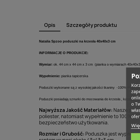
Opis
Szczegóły produktu
Natalia Spzoo p
oduszki na krzesła 40x40x3 cm
INFORMACJE O PRODUKCIE:
Wymiar:
ok. 44 cm x 44 cm x 3 cm (pianka o wymiarach 40x40x
Po
Wypełnienie:
pianka tapicerska
Korz
Poduszki wykonane są z wysokiej jakości tkaniny -100% Polieste
zape
onli
Poduszki posiadają sznurki do mocowania do krzesła , każdy o dł
o T
Najwyższa Jakość Materiałów:
Nasze podus
wła
poliester, natomiast wypełnienie to 100% pi
ofer
bezpieczeństwo użytkowania.
Więc
Rozmiar i Grubość:
Poduszka jest wypełnion