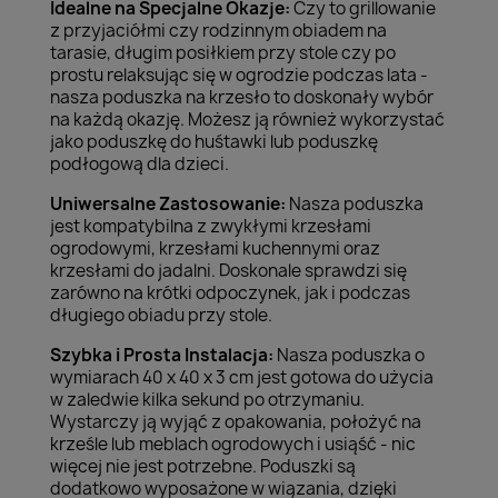
Idealne na Specjalne Okazje:
Czy to grillowanie
z przyjaciółmi czy rodzinnym obiadem na
tarasie, długim posiłkiem przy stole czy po
prostu relaksując się w ogrodzie podczas lata -
nasza poduszka na krzesło to doskonały wybór
na każdą okazję. Możesz ją również wykorzystać
jako poduszkę do huśtawki lub poduszkę
podłogową dla dzieci.
Uniwersalne Zastosowanie:
Nasza poduszka
jest kompatybilna z zwykłymi krzesłami
ogrodowymi, krzesłami kuchennymi oraz
krzesłami do jadalni. Doskonale sprawdzi się
zarówno na krótki odpoczynek, jak i podczas
długiego obiadu przy stole.
Szybka i Prosta Instalacja:
Nasza poduszka o
wymiarach 40 x 40 x 3 cm jest gotowa do użycia
w zaledwie kilka sekund po otrzymaniu.
Wystarczy ją wyjąć z opakowania, położyć na
krześle lub meblach ogrodowych i usiąść - nic
więcej nie jest potrzebne. Poduszki są
dodatkowo wyposażone w wiązania, dzięki