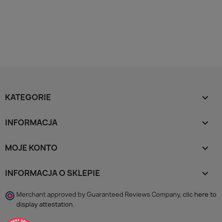
KATEGORIE

INFORMACJA

MOJE KONTO

INFORMACJA O SKLEPIE
keyboard_arrow_down
Merchant approved by Guaranteed Reviews Company,
clic here to
display attestation
.