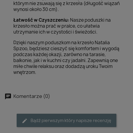
którym nie zsuwają się z krzesła (długość wiązań
wynosi około 30 cm).
Łatwość w Czyszczeniu:
Nasze poduszki na
krzesło można prać w pralce, co ułatwia
utrzymanie ich w czystości i świeżości.
Dzięki naszym poduszkom na krzesło Natalia
Spzoo, będziesz cieszyć się komfortem i wygodą
podczas każdej okazji, zarówno na tarasie,
balkonie, jak i w kuchni czy jadalni. Zapewnią one
miłe chwile relaksu oraz dodadzą uroku Twoim
wnętrzom.
Komentarze (0)
Bądź pierwszym który napisze recenzję