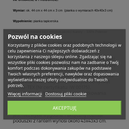
Wymiar:
ok. 44 cm x 44 cm x 3 cm (pianka o wymiarach 40x40x3 cm)
Wypełnienie:
pianka tapicerska
Poduszki wykonane są z wysokiej jakości tkaniny - 100% Poliester
Pozwól na cookies
Poduszki posiadają sznurki do mocowania do krzesła , każdy o długości
Korzystamy z plików cookies oraz podobnych technologii w
ok. 30 cm.
celu zapewnienia Ci najlepszych doświadczeń z
korzystania z naszego sklepu online. Zgadzając się na
Najwyższa Jakość Materiałów:
Nasze poduszki
wszystkie pliki cookies pozwolisz nam na zadbanie o Twój
na krzesło wykonane są z materiałów najwyższej
komfort podczas dokonywania zakupów na podstawie
jakości. Pokrycie składa się z mikrofazy 100%
Twoich własnych preferencji, nawyków oraz dopasowania
poliester, natomiast wypełnienie to 100% pianka
wyświetlania naszej oferty indywidualnie do Twoich
poliuretanowa. Kolejnym atutem jest certyfikat
potrzeb.
OEKO-TEX (Nr certyfikatu: IW 00175),
gwarantujący bezpieczeństwo użytkowania.
Więcej informacji
Dostosuj pliki cookie
Rozmiar i Grubość:
Poduszka jest wypełniona
AKCEPTUJĘ
pianką o wymiarach 40x40x3 cm, co sprawia, że
jest niezwykle wygodna. Faktyczny rozmiar
poduszki z rantem wynosi około 43x43x3 cm.