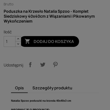
Brutto
Poduszka na Krzesło Natalia Spzoo - Komplet
Siedziskowy 40x40cm z Wiązaniami i Pikowanym
Wykończeniem
Ilość

DODAJ DO KOSZYKA
Udostępnij
Opis
Szczegóły produktu
Natalia Spzoo p
oduszki na krzesła 40x40x3 cm
INFORMACJE O PRODUKCIE: