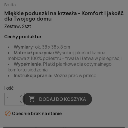
Brutto
Miękkie poduszki na krzesła - Komfort i jakość
dla Twojego domu
Zestaw: 2szt
Cechy produktu:
Wymiary:
ok. 38 x 38 x 8 cm
Materiał poszycia:
Wysokiej jakości tkanina
meblowa z 100% poliestru – trwała i łatwa w pielęgnacji
Wypełnienie:
Płatki piankowe dla optymalnego
komfortu siedzenia
Instrukcja prania:
Można prać w pralce
Ilość

DODAJ DO KOSZYKA

Obecnie brak na stanie