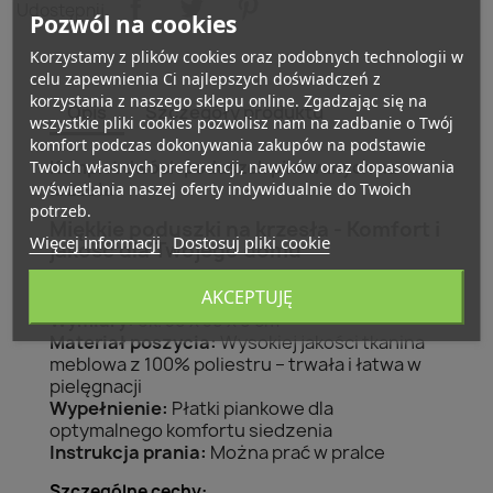
Udostępnij
Pozwól na cookies
Korzystamy z plików cookies oraz podobnych technologii w
celu zapewnienia Ci najlepszych doświadczeń z
korzystania z naszego sklepu online. Zgadzając się na
Opis
Szczegóły produktu
wszystkie pliki cookies pozwolisz nam na zadbanie o Twój
komfort podczas dokonywania zakupów na podstawie
Twoich własnych preferencji, nawyków oraz dopasowania
Komplet dwóch poduszek pikowanych na
wyświetlania naszej oferty indywidualnie do Twoich
krzesła
potrzeb.
Miękkie poduszki na krzesła - Komfort i
Więcej informacji
Dostosuj pliki cookie
jakość dla Twojego domu
Cechy produktu:
AKCEPTUJĘ
Wymiary:
ok. 38 x 38 x 8 cm
Materiał poszycia:
Wysokiej jakości tkanina
meblowa z 100% poliestru – trwała i łatwa w
pielęgnacji
Wypełnienie:
Płatki piankowe dla
optymalnego komfortu siedzenia
Instrukcja prania:
Można prać w pralce
Szczególne cechy: