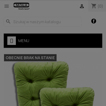
shopping_cart


(0)
Facebo
search
MENU
OBECNIE BRAK NA STANIE