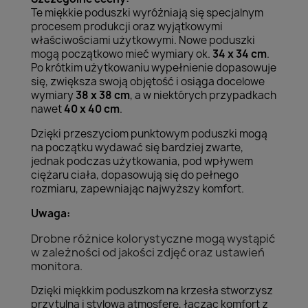
Te miękkie poduszki wyróżniają się specjalnym
procesem produkcji oraz wyjątkowymi
właściwościami użytkowymi. Nowe poduszki
mogą początkowo mieć wymiary ok.
34 x 34 cm
.
Po krótkim użytkowaniu wypełnienie dopasowuje
się, zwiększa swoją objętość i osiąga docelowe
wymiary
38 x 38 cm
, a w niektórych przypadkach
nawet
40 x 40 cm
.
Dzięki przeszyciom punktowym poduszki mogą
na początku wydawać się bardziej zwarte,
jednak podczas użytkowania, pod wpływem
ciężaru ciała, dopasowują się do pełnego
rozmiaru, zapewniając najwyższy komfort.
Uwaga:
Drobne różnice kolorystyczne mogą wystąpić
w zależności od jakości zdjęć oraz ustawień
monitora.
Dzięki miękkim poduszkom na krzesła stworzysz
przytulną i stylową atmosferę, łącząc komfort z