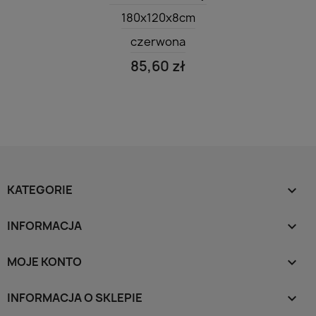
180x120x8cm
czerwona
85,60 zł
KATEGORIE

INFORMACJA

MOJE KONTO

INFORMACJA O SKLEPIE
keyboard_arrow_down