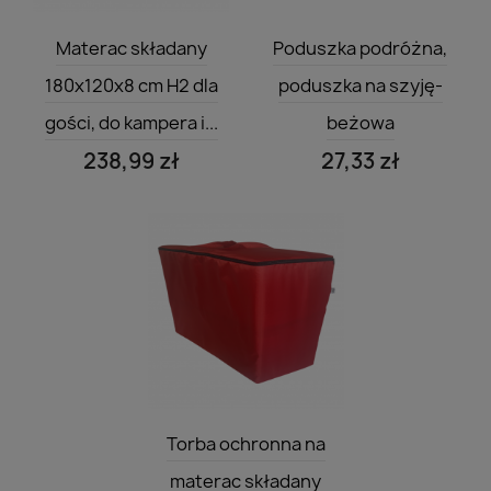
Szybki podgląd
Szybki podgląd


Materac składany
Poduszka podróżna,
180x120x8 cm H2 dla
poduszka na szyję-
gości, do kampera i...
beżowa
238,99 zł
27,33 zł
Szybki podgląd

Torba ochronna na
materac składany