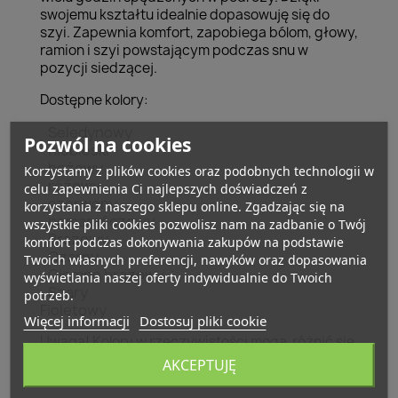
swojemu kształtu idealnie dopasowuję się do
szyi. Zapewnia komfort, zapobiega bólom, głowy,
ramion i szyi powstającym podczas snu w
pozycji siedzącej.
Dostępne kolory:
Seledynowy
Pozwól na cookies
niebieski
beżowy
Korzystamy z plików cookies oraz podobnych technologii w
różowy
celu zapewnienia Ci najlepszych doświadczeń z
czerwony
korzystania z naszego sklepu online. Zgadzając się na
pomarańczowy
wszystkie pliki cookies pozwolisz nam na zadbanie o Twój
Brązowy
komfort podczas dokonywania zakupów na podstawie
Czarny
Twoich własnych preferencji, nawyków oraz dopasowania
Ciemno brązowy
wyświetlania naszej oferty indywidualnie do Twoich
Szary
potrzeb.
Fioletowy
Więcej informacji
Dostosuj pliki cookie
Uwaga! Kolory w rzeczywistości mogą różnić się
odcieniem od wyświetlanych!!
AKCEPTUJĘ