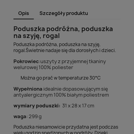
Opis
Szczegóły produktu
Poduszka podróżna, poduszka
na szyję, rogal
Poduszka podróżna, poduszka na szyję,
rogal.Świetnie nadaje się dla dorosłych i dzieci.
Pokrowiec
:uszyty z przyjemnej tkaniny
welurowej 100% poliester
Można go prać w temperaturze 30*C
Wypełniona
idealnie dopasowującym się
antyalergicznym 100% białym poliestrem
wymiary poduszki:
31 x 28 x 17 cm
waga
: 299 g
Poduszka niesamowicie przydatna jest podczas
wielu godzin spędzonych w podróży. Dzięki