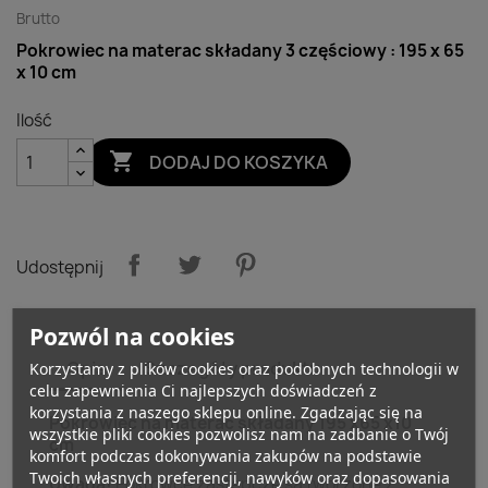
Brutto
Pokrowiec na materac składany 3 częściowy : 195 x 65
x 10 cm
Ilość

DODAJ DO KOSZYKA
Udostępnij
Pozwól na cookies
Opis
Szczegóły produktu
Korzystamy z plików cookies oraz podobnych technologii w
celu zapewnienia Ci najlepszych doświadczeń z
korzystania z naszego sklepu online. Zgadzając się na
Pokrowiec na materac składany 195 x65 x10
wszystkie pliki cookies pozwolisz nam na zadbanie o Twój
cm
komfort podczas dokonywania zakupów na podstawie
Twoich własnych preferencji, nawyków oraz dopasowania
Uwaga!
Pokrowce zastępcze są tworzone z