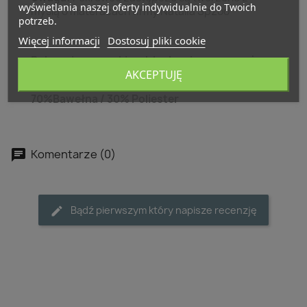
wyświetlania naszej oferty indywidualnie do Twoich
myślą o materacach firmy Natalia Spzoo
potrzeb.
Więcej informacji
Dostosuj pliki cookie
Pokrowiec z zamkiem błyskawicznym, można
AKCEPTUJĘ
prać
70%Bawełna / 30% Poliester
Komentarze (0)
Bądź pierwszym który napisze recenzję