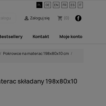
PL
DE
EN
FR
ES
IT
Facebook
Zaloguj się
(0)

shopping_cart
Bestsellery
Kontakt
Moje konto
Pokrowce na materac 198x80x10 cm
terac składany 198x80x10