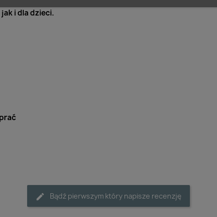
k i dla dzieci.
prać
Bądź pierwszym który napisze recenzję