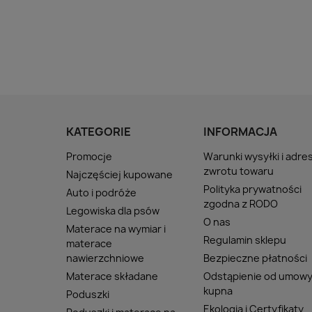
KATEGORIE
INFORMACJA
Promocje
Warunki wysyłki i adre
zwrotu towaru
Najczęściej kupowane
Polityka prywatności
Auto i podróże
zgodna z RODO
Legowiska dla psów
O nas
Materace na wymiar i
Regulamin sklepu
materace
nawierzchniowe
Bezpieczne płatności
Materace składane
Odstąpienie od umow
kupna
Poduszki
Ekologia i Certyfikaty