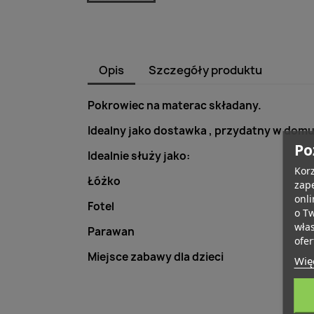
Opis
Szczegóły produktu
Pokrowiec na materac składany.
Idealny jako dostawka , przydatny w domu 
Po
Idealnie służy jako:
Korz
Łóżko
zape
onli
Fotel
o T
wła
Parawan
ofer
Miejsce zabawy dla dzieci
Więc