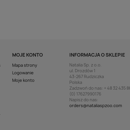
MOJE KONTO
INFORMACJA O SKLEPIE
Natalia Sp. z o.o.
s
Mapa strony
ul. Drozdów 1
Logowanie
43-267 Rudziczka
Moje konto
Polska
Zadzwoń do nas:
+ 48 32 435 8
(0) 17627990176
Napisz do nas:
orders@nataliaspzoo.com
y