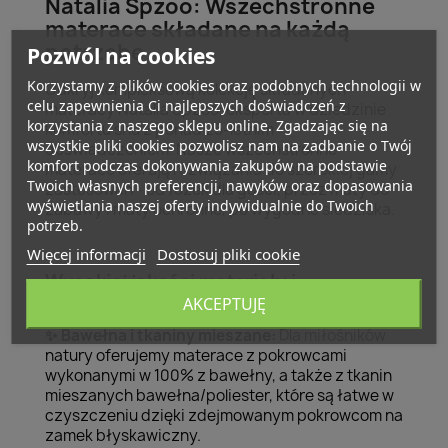
Natalia Spzoo: Wszechstronne
materace składane na każdą
potrzebę
Pozwól na cookies
Korzystamy z plików cookies oraz podobnych technologii w
Odkryj kompleksową kolekcję składanych
celu zapewnienia Ci najlepszych doświadczeń z
materacy Natalia Spzoo, eksperta w dziedzinie
korzystania z naszego sklepu online. Zgadzając się na
komfortu snu z ponad 25-letnim
wszystkie pliki cookies pozwolisz nam na zadbanie o Twój
doświadczeniem. Nasze wszechstronne
komfort podczas dokonywania zakupów na podstawie
materace oferują rozwiązania do szerokiej gamy
Twoich własnych preferencji, nawyków oraz dopasowania
zastosowań - od łóżek dla gości, przez maty do
wyświetlania naszej oferty indywidualnie do Twoich
zabawy i maty ochronne, po wygodne siedziska.
potrzeb.
Więcej informacji
Dostosuj pliki cookie
Wysokiej jakości materiały i
konstrukcje
AKCEPTUJĘ
Bawełna i tkaniny mieszane:
Dla miłośników
✨
natury oferujemy materace z pokrowcami
wykonanymi w 100% z bawełny, a także z tkanin
mieszanych bawełna/poliester, które są łatwe w
czyszczeniu dzięki zdejmowanym pokrowcom na
zamek błyskawiczny.