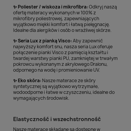
Poliester / wiskoza i mikrofibra:
Odkryj naszą
✨
ofertę materacy wykonanych w 100% z
mikrofibry poliestrowej, zapewniających
wyjątkowo miękki komfort i łatwą pielęgnację.
Idealne dla alergików i osób o wrażliwej skórze.
Seria Lux z pianką Visco:
Aby zapewnić
✨
najwyższy komfort snu, nasza seria Lux oferuje
połączenie pianki Visco z pamięcią kształtu i
twardej warstwy pianki PU, zamkniętej w trwałym
pokrowcu wykonanym z akrylowego Dralonu,
odpornego na wodę i promieniowanie UV.
Eko skóra:
Nasze materace ze skóry
✨
syntetycznej są wyjątkowo wytrzymałe,
wodoodporne i łatwe w czyszczeniu, idealne do
wymagających środowisk.
Elastyczność i wszechstronność
Nasze materace składane są dostępne w