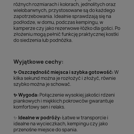
różnych rozmiarach i kolorach, jednolitych oraz
wielobarwnych, przystosowane są do każdego
zapotrzebowania. Idealnie sprawdzają się na
podłodze, w domu, podczas kempingu, w
kamperze czy jako rezerwowe łóżko dla gości. Po
złożeniu mogą pełnić funkcję praktycznej kostki
do siedzenia lub podnóżka.
Wyjątkowe cechy:
Oszczędność miejsca i szybka gotowość:
W
✨
kilka sekund można je rozłożyć i złożyć, równie
szybko można je schować.
Wygoda:
Połączenie wysokiej jakości rdzeni
✨
piankowych i miękkich pokrowców gwarantuje
komfortowy sen i relaks.
Idealne w podróży:
Łatwe w transporcie i
✨
idealne na wycieczkach, kempingu czy jako
przenośne miejsce do spania.