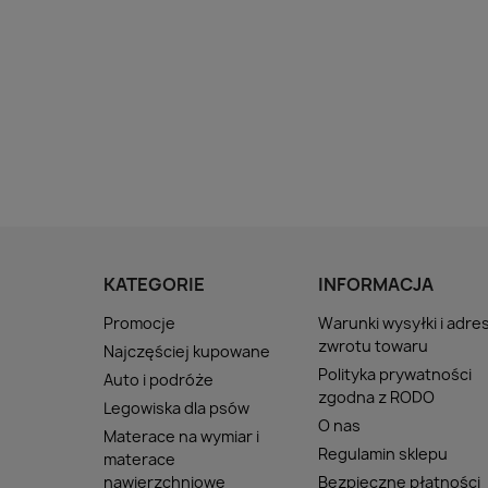
KATEGORIE
INFORMACJA
Promocje
Warunki wysyłki i adre
zwrotu towaru
Najczęściej kupowane
Polityka prywatności
Auto i podróże
zgodna z RODO
Legowiska dla psów
O nas
Materace na wymiar i
Regulamin sklepu
materace
nawierzchniowe
Bezpieczne płatności