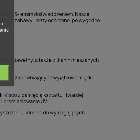
 ponad 25-letnim doświadczeniem. Nasze
maty do zabawy i maty ochronne, po wygodne
pu
banie
0% z bawełny, a także z tkanin mieszanych
.
trowej, zapewniających wyjątkowo miękki
 Visco z pamięcią kształtu i twardej
i promieniowanie UV.
zyszczeniu, idealne do wymagających