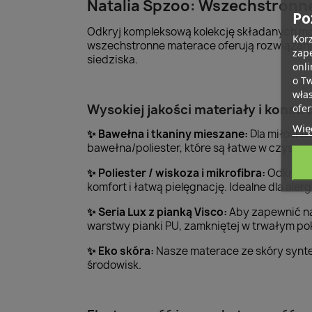
Natalia Spzoo: Wszechstronn
Po
Odkryj kompleksową kolekcję składanych ma
Korz
wszechstronne materace oferują rozwiązania
zape
siedziska.
onli
o T
wła
Wysokiej jakości materiały i konstr
ofer
Więc
Bawełna i tkaniny mieszane:
Dla miłośni
✨
bawełna/poliester, które są łatwe w czysz
Poliester / wiskoza i mikrofibra:
Odkryj n
✨
komfort i łatwą pielęgnację. Idealne dla alerg
Seria Lux z pianką Visco:
Aby zapewnić naj
✨
warstwy pianki PU, zamkniętej w trwałym p
Eko skóra:
Nasze materace ze skóry synt
✨
środowisk.