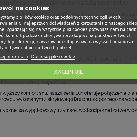
e materace składane na każdą potrzebę
zwól na cookies
teracy Natalia Spzoo, eksperta w dziedzinie komfortu snu z
ystamy z plików cookies oraz podobnych technologii w celu
 do szerokiej gamy zastosowań - od łóżek dla gości, przez 
wnienia Ci najlepszych doświadczeń z korzystania z naszego skle
ne. Zgadzając się na wszystkie pliki cookies pozwolisz nam na zad
wój komfort podczas dokonywania zakupów na podstawie Twoich
snych preferencji, nawyków oraz dopasowania wyświetlania naszej
ukcje
ty indywidualnie do Twoich potrzeb.
ej informacji
Dostosuj pliki cookie
ków natury oferujemy materace z pokrowcami wykonanymi w 10
czeniu dzięki zdejmowanym pokrowcom na zamek błyskawiczny
AKCEPTUJĘ
aszą ofertę materacy wykonanych w 100% z mikrofibry polies
ików i osób o wrażliwej skórze.
wyższy komfort snu, nasza seria Lux oferuje połączenie pianki
okrowcu wykonanym z akrylowego Dralonu, odpornego na wodę 
etycznej są wyjątkowo wytrzymałe, wodoodporne i łatwe w c