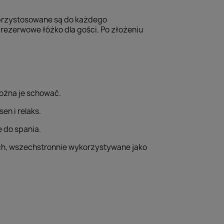
 przystosowane są do każdego
rezerwowe łóżko dla gości. Po złożeniu
można je schować.
n i relaks.
 do spania.
ych, wszechstronnie wykorzystywane jako