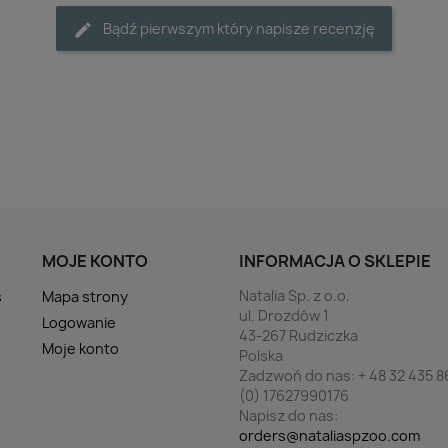
Bądź pierwszym który napisze recenzję
MOJE KONTO
INFORMACJA O SKLEPIE
Natalia Sp. z o.o.
s
Mapa strony
ul. Drozdów 1
Logowanie
43-267 Rudziczka
Moje konto
Polska
Zadzwoń do nas:
+ 48 32 435 8
(0) 17627990176
Napisz do nas:
orders@nataliaspzoo.com