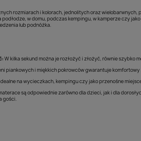
nych rozmiarach i kolorach, jednolitych oraz wielobarwnych,
a podłodze, w domu, podczas kempingu, w kamperze czy jako 
iedzenia lub podnóżka.
ć:
W kilka sekund można je rozłożyć i złożyć, równie szybko 
eni piankowych i miękkich pokrowców gwarantuje komfortowy se
 idealne na wycieczkach, kempingu czy jako przenośne miejsce
aterace są odpowiednie zarówno dla dzieci, jak i dla dorosł
a gości.