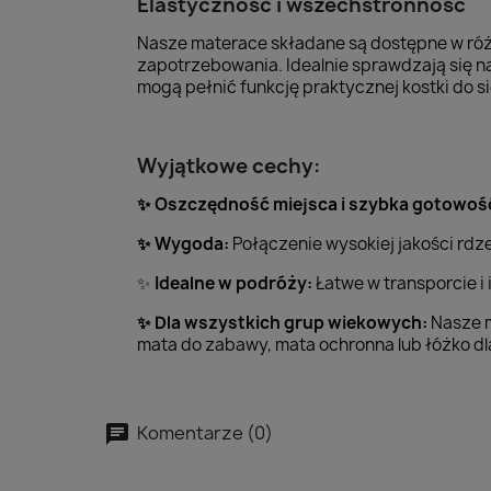
Elastyczność i wszechstronność
Nasze materace składane są dostępne w róż
zapotrzebowania. Idealnie sprawdzają się n
mogą pełnić funkcję praktycznej kostki do s
Wyjątkowe cechy:
Oszczędność miejsca i szybka gotowoś
✨
Wygoda:
Połączenie wysokiej jakości rdz
✨
Idealne w podróży:
Łatwe w transporcie i
✨
Dla wszystkich grup wiekowych:
Nasze m
✨
mata do zabawy, mata ochronna lub łóżko dl
Komentarze (0)