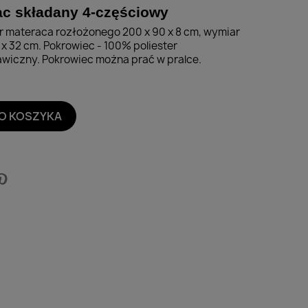
ac składany 4-częściowy
 materaca rozłożonego 200 x 90 x 8 cm, wymiar
x 32 cm. Pokrowiec - 100% poliester
iczny. Pokrowiec można prać w pralce.
O KOSZYKA