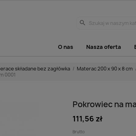
search
O nas
Nasza oferta
erace składane bez zagłówka
Materac 200 x 90 x 8 cm
cm 0001
Pokrowiec na ma
111,56 zł
Brutto