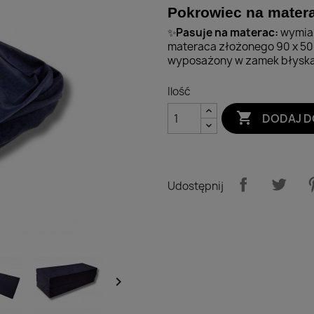
Pokrowiec na mater
Pasuje na materac:
wymiar
✨
materaca złożonego 90 x 50 
wyposażony w zamek błyskaw
Ilość

DODAJ D
Udostępnij
