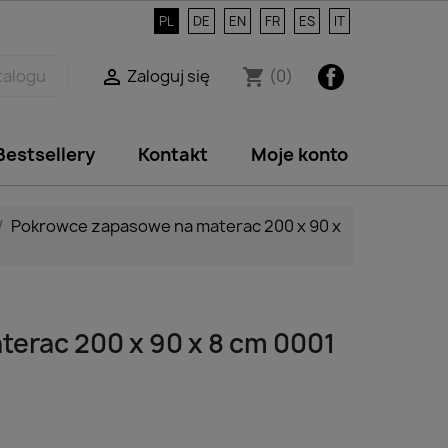
PL
DE
EN
FR
ES
IT
Facebook
Zaloguj się
(0)

shopping_cart
Bestsellery
Kontakt
Moje konto
Pokrowce zapasowe na materac 200 x 90 x
terac 200 x 90 x 8 cm 0001