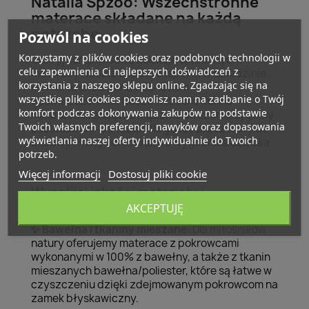
Natalia Spzoo: Wszechstronne
materace składane na każdą
potrzebę
Pozwól na cookies
Korzystamy z plików cookies oraz podobnych technologii w
Odkryj kompleksową kolekcję składanych
celu zapewnienia Ci najlepszych doświadczeń z
materacy Natalia Spzoo, eksperta w dziedzinie
korzystania z naszego sklepu online. Zgadzając się na
komfortu snu z ponad 25-letnim
wszystkie pliki cookies pozwolisz nam na zadbanie o Twój
doświadczeniem. Nasze wszechstronne
komfort podczas dokonywania zakupów na podstawie
materace oferują rozwiązania do szerokiej gamy
Twoich własnych preferencji, nawyków oraz dopasowania
zastosowań - od łóżek dla gości, przez maty do
wyświetlania naszej oferty indywidualnie do Twoich
zabawy i maty ochronne, po wygodne siedziska.
potrzeb.
Więcej informacji
Dostosuj pliki cookie
Wysokiej jakości materiały i
konstrukcje
AKCEPTUJĘ
Bawełna i tkaniny mieszane:
Dla miłośników
✨
natury oferujemy materace z pokrowcami
wykonanymi w 100% z bawełny, a także z tkanin
mieszanych bawełna/poliester, które są łatwe w
czyszczeniu dzięki zdejmowanym pokrowcom na
zamek błyskawiczny.