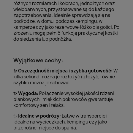
różnych rozmiarach i kolorach, jednolitych oraz
wielobarwnych, przystosowane są do każdego
zapotrzebowania. Idealnie sprawdzają się na
podłodze, w domu, podczas kempingu, w
kamperze czy jako rezerwowe łóżko dla gości. Po
złożeniu mogą pełnić funkcję praktycznej kostki
do siedzenia lub podnóżka.
Wyjątkowe cechy:
Oszczędność miejsca i szybka gotowość:
W
✨
kilka sekund można je rozłożyć i złożyć, równie
szybko można je schować.
Wygoda:
Połączenie wysokiej jakości rdzeni
✨
piankowych i miękkich pokrowców gwarantuje
komfortowy sen i relaks.
Idealne w podróży:
Łatwe w transporcie i
✨
idealne na wycieczkach, kempingu czy jako
przenośne miejsce do spania.