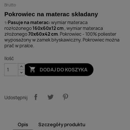
Brutto
Pokrowiec na materac składany
Pasuje na materac:
wymiar materaca
✨
rozłożonego
160x60x12 cm
, wymiar materaca
złożonego
70
x60x42 cm
. Pokrowiec - 100% poliester
wyposażony w zamek błyskawiczny. Pokrowiec można
prać w pralce.
Ilość

DODAJ DO KOSZYKA
Udostępnij
Opis
Szczegóły produktu