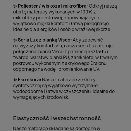
Poliester / wiskoza i mikrofibra:
Odkryj naszą
✨
ofertę materacy wykonanych w 100% z
mikrofibry poliestrowej, zapewniających
wyjątkowo miękki komfort i łatwą pielęgnację.
Idealne dla alergików i osób o wrażliwej skórze.
Seria Lux z pianką Visco:
Aby zapewnić
✨
najwyższy komfort snu, nasza seria Lux oferuje
połączenie pianki Visco z pamięcią kształtu i
twardej warstwy pianki PU, zamkniętej w trwałym
pokrowcu wykonanym z akrylowego Dralonu,
odpornego na wodę i promieniowanie UV.
Eko skóra:
Nasze materace ze skóry
✨
syntetycznej są wyjątkowo wytrzymałe,
wodoodporne i łatwe w czyszczeniu, idealne do
wymagających środowisk.
Elastyczność i wszechstronność
Nasze materace składane są dostępne w