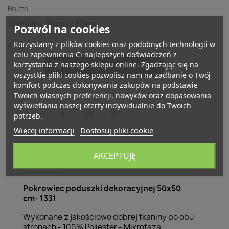
Brutto
Wymiary: 50cm x 50cm
Pozwól na cookies
Korzystamy z plików cookies oraz podobnych technologii w
Ilość
celu zapewnienia Ci najlepszych doświadczeń z

korzystania z naszego sklepu online. Zgadzając się na
DODAJ DO KOSZYKA
wszystkie pliki cookies pozwolisz nam na zadbanie o Twój
komfort podczas dokonywania zakupów na podstawie
Twoich własnych preferencji, nawyków oraz dopasowania
wyświetlania naszej oferty indywidualnie do Twoich
Udostępnij
potrzeb.
Więcej informacji
Dostosuj pliki cookie
AKCEPTUJĘ
Opis
Szczegóły produktu
Pokrowiec poduszki dekoracyjnej 50x50
cm- 1331
Wykonane z jakościowo dobrej tkaniny po obu
stronach - 100% Poliester - Mikrofaza