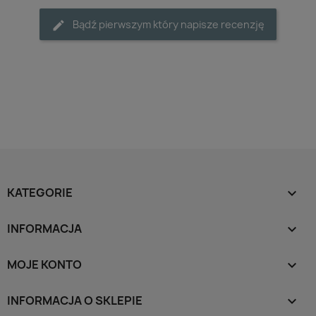
Bądź pierwszym który napisze recenzję
KATEGORIE

INFORMACJA

MOJE KONTO

INFORMACJA O SKLEPIE
keyboard_arrow_down