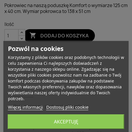
Pokrowiec na naszą poduszkę Komfort o wymiarze 125 cm
x 40 cm. Wymiar pokrowca to 138 x 51 cm
Ilość

DODAJ DO KOSZYKA
Pozwól na cookies
Korzystamy z plików cookies oraz podobnych technologii w
celu zapewnienia Ci najlepszych doświadczeń z
Udostępnij
korzystania z naszego sklepu online. Zgadzając się na
wszystkie pliki cookies pozwolisz nam na zadbanie o Twój
komfort podczas dokonywania zakupów na podstawie
Twoich własnych preferencji, nawyków oraz dopasowania
Opis
Szczegóły produktu
wyświetlania naszej oferty indywidualnie do Twoich
potrzeb.
Pokrowiec na poduszkę Komfort
Więcej informacji
Dostosuj pliki cookie
Wymiar pokrowca : 138 cm x 51 cm
AKCEPTUJĘ
Rozmiar poduszki marki Natalia Spzoo
na