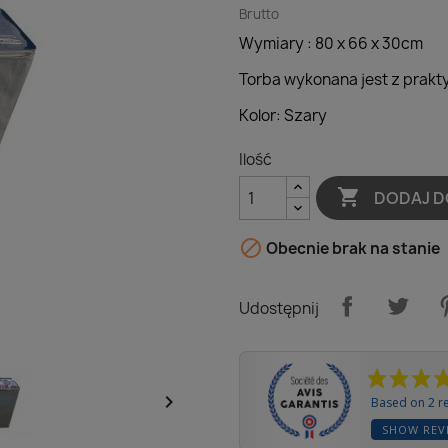
Brutto
Wymiary : 80 x 66 x 30cm
Torba wykonana jest z prakt
Kolor: Szary
Ilość

DODAJ D

Obecnie brak na stanie
Udostępnij

Based on 2 r
SHOW REV