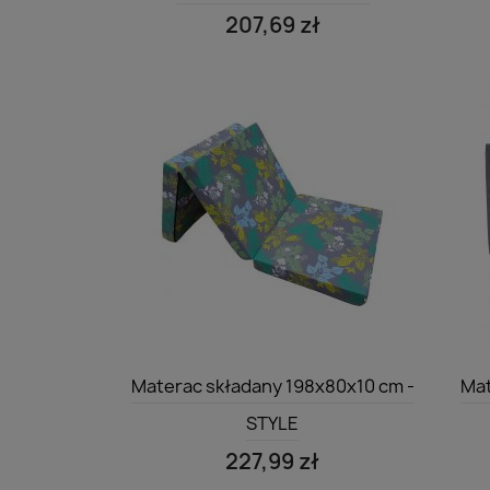
207,69 zł
Szybki podgląd

Materac składany 198x80x10 cm -
Mat
STYLE
227,99 zł