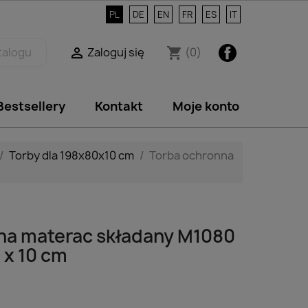
PL
DE
EN
FR
ES
IT
Facebook
Zaloguj się
(0)

shopping_cart
Bestsellery
Kontakt
Moje konto
Torby dla 198x80x10 cm
Torba ochronna
na materac składany M1080
0 x 10 cm