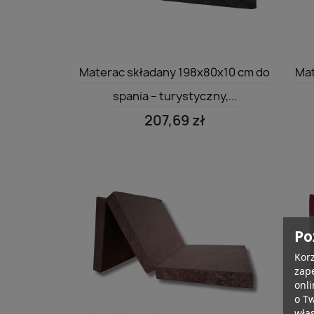
Szybki podgląd

Materac składany 198x80x10 cm do
Mat
spania – turystyczny,...
207,69 zł
Po
Korz
zape
onli
o T
wła