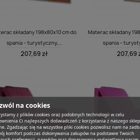
Szybki podgląd
Szybki po


erac składany 198x80x10 cm do
Materac składany 19
spania – turystyczny,...
spania – turysty
207,69 zł
207,69 
zwól na cookies
ystamy z plików cookies oraz podobnych technologii w celu
wnienia Ci najlepszych doświadczeń z korzystania z naszego skle
ne. Zgadzając się na wszystkie pliki cookies pozwolisz nam na zad
wój komfort podczas dokonywania zakupów na podstawie Twoich
snych preferencji, nawyków oraz dopasowania wyświetlania naszej