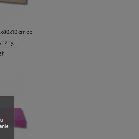
dgląd
8x80x10 cm do
czny,...
zł
pu
banie