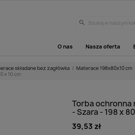
search
O nas
Nasza oferta
erace składane bez zagłówka
Materace 198x80x10 cm
0 x 10 cm
Torba ochronna 
- Szara - 198 x 8
39,53 zł