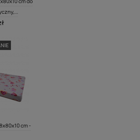
8x80x10 cm do
czny,...
zł
NIE
dgląd
8x80x10 cm -