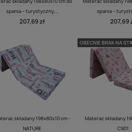
erac składany 198x80x10 cm do
Materac składany 19
spania – turystyczny,...
spania – turysty
207,69 zł
207,69 
OBECNIE BRAK NA STA
Szybki podgląd
Szybki po


terac składany 198x80x10 cm -
Materac składany 19
NATURE
C901