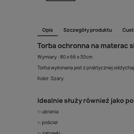
Opis
Szczegóły produktu
Cust
Torba ochronna na materac s
Wymiary : 80 x 66 x 30cm
Torba wykonana jest z praktycznej oddychaj
Kolor: Szary
Idealnie służy również jako 
ubrania
✨
pościel
✨
zabawki
✨