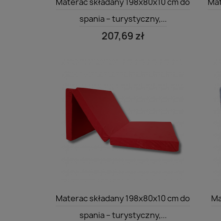
Materac składany 198x80x10 cm do
Mat
spania – turystyczny,...
207,69 zł
Szybki podgląd

Materac składany 198x80x10 cm do
Ma
spania – turystyczny,...