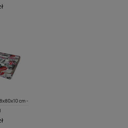
zł
dgląd
8x80x10 cm -
N
zł