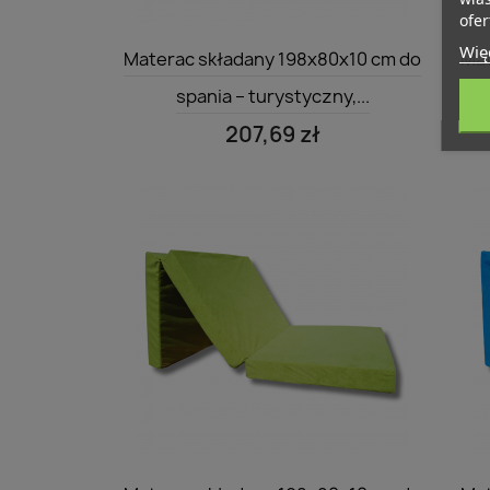
ofer
Szybki podgląd

Więc
Materac składany 198x80x10 cm do
Mat
spania – turystyczny,...
207,69 zł
Szybki podgląd
