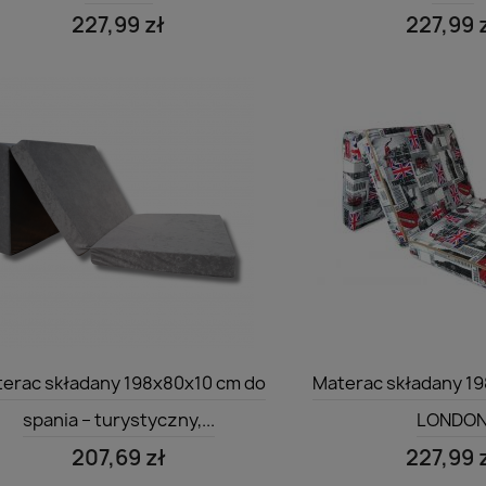
227,99 zł
227,99 
Szybki podgląd
Szybki po


erac składany 198x80x10 cm do
Materac składany 19
spania – turystyczny,...
LONDO
207,69 zł
227,99 