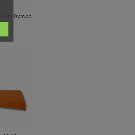
dgląd
8x80x10 cm do
czny,...
zł
dgląd