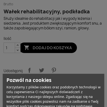
Brutto
Wałek rehabilitacyjny, podkładka
Służy idealnie do rehabilitacji jak i wygody leżenia i
siedzenia. Jest produktem zwiększającym komfort snu, a
także zapobiegającym bólom szyi, ramion, głowy.
Ilość

DODAJ DO KOSZYKA
Udostępnij
Pozwól na cookies
Korzystamy z plików cookies oraz podobnych technologii w
celu zapewnienia Ci najlepszych doświadczeń z
Opis
Szczegóły produktu
korzystania z naszego sklepu online. Zgadzając się na
wszystkie pliki cookies pozwolisz nam na zadbanie o Twój
Wałek rehabilitacyjny,
komfort podczas dokonywania zakupów na podstawie