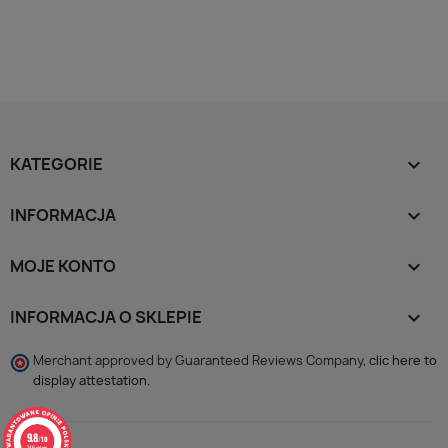
KATEGORIE

INFORMACJA

MOJE KONTO

INFORMACJA O SKLEPIE
keyboard_arrow_down
Merchant approved by Guaranteed Reviews Company,
clic here to
display attestation
.
9.8
/10
749 opinie