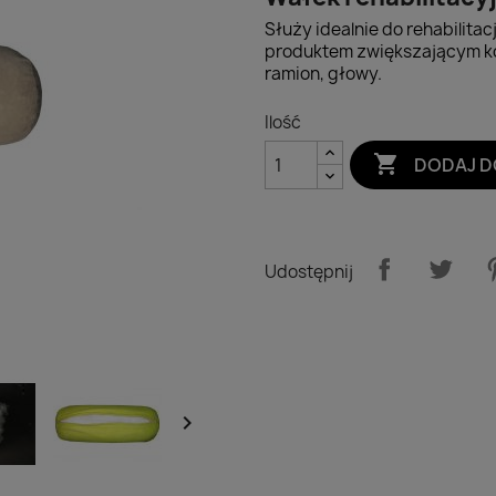
Służy idealnie do rehabilitacj
produktem zwiększającym ko
ramion, głowy.
Ilość

DODAJ D
Udostępnij
