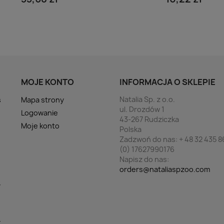
MOJE KONTO
INFORMACJA O SKLEPIE
Natalia Sp. z o.o.
s
Mapa strony
ul. Drozdów 1
Logowanie
43-267 Rudziczka
Moje konto
Polska
Zadzwoń do nas:
+ 48 32 435 8
(0) 17627990176
Napisz do nas:
orders@nataliaspzoo.com
y
y