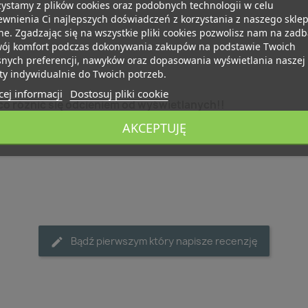
ystamy z plików cookies oraz podobnych technologii w celu
wnienia Ci najlepszych doświadczeń z korzystania z naszego skle
ne. Zgadzając się na wszystkie pliki cookies pozwolisz nam na zad
wój komfort podczas dokonywania zakupów na podstawie Twoich
snych preferencji, nawyków oraz dopasowania wyświetlania naszej
ty indywidualnie do Twoich potrzeb.
ej informacji
Dostosuj pliki cookie
o różnić się odcieniem od wyświetlanych!!
AKCEPTUJĘ
Bądź pierwszym który napisze recenzję