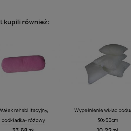
t kupili również:
Szybki podgląd
Szybki podgląd


Wałek rehabilitacyjny,
Wypełnienie wkład podu
podkładka- różowy
30x50cm
33,68 zł
10,22 zł