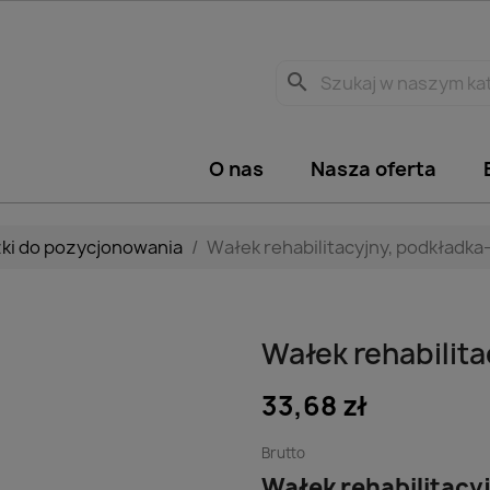
search
O nas
Nasza oferta
zki do pozycjonowania
Wałek rehabilitacyjny, podkładk
Wałek rehabilit
33,68 zł
Brutto
Wałek rehabilitacy