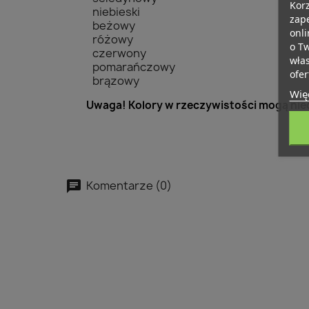
Korz
niebieski
zape
beżowy
onli
różowy
o T
czerwony
wła
pomarańczowy
ofer
brązowy
Więc
Uwaga! Kolory w rzeczywistości mogą niec
Komentarze (0)