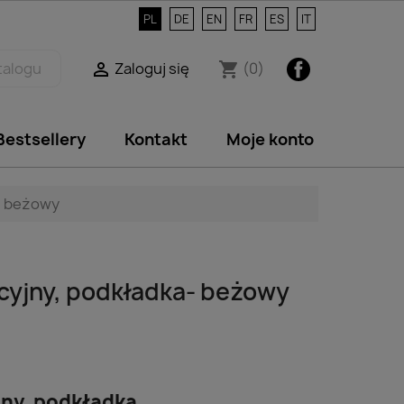
PL
DE
EN
FR
ES
IT
Facebook
Zaloguj się
(0)

shopping_cart
Bestsellery
Kontakt
Moje konto
a- beżowy
acyjny, podkładka- beżowy
jny, podkładka