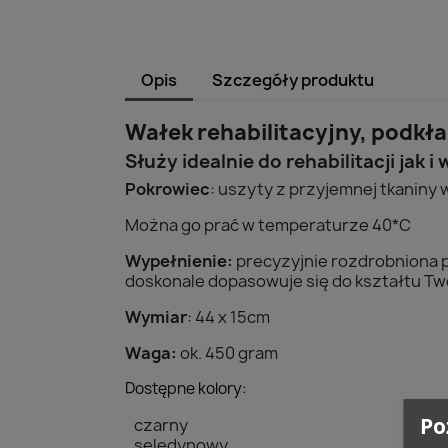
Opis
Szczegóły produktu
Wałek rehabilitacyjny, podkł
Służy idealnie do rehabilitacji jak i
Pokrowiec
: uszyty z przyjemnej tkaniny
Można go prać w temperaturze 40*C
Wypełnienie:
precyzyjnie rozdrobniona p
doskonale dopasowuje się do kształtu Tw
Wymiar
: 44 x 15cm
Waga:
ok. 450 gram
Dostępne kolory:
Po
czarny
seledynowy