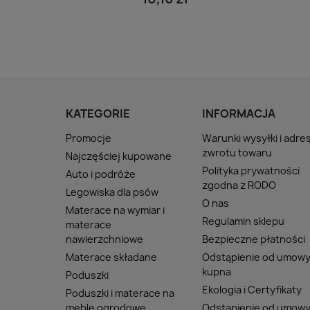
KATEGORIE
INFORMACJA
Promocje
Warunki wysyłki i adre
zwrotu towaru
Najczęściej kupowane
Polityka prywatności
Auto i podróże
zgodna z RODO
Legowiska dla psów
O nas
Materace na wymiar i
Regulamin sklepu
materace
nawierzchniowe
Bezpieczne płatności
Materace składane
Odstąpienie od umow
kupna
Poduszki
Ekologia i Certyfikaty
Poduszki i materace na
meble ogrodowe
Odstąpienie od umow