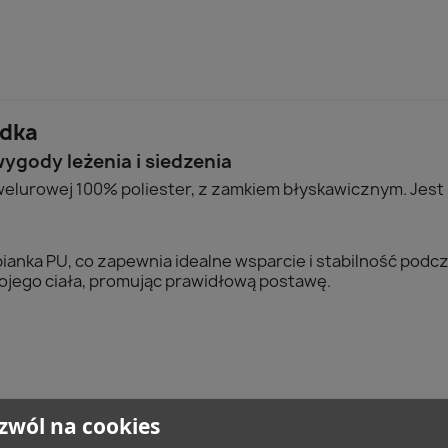
adka
 wygody leżenia i siedzenia
 welurowej 100% poliester, z zamkiem błyskawicznym. Jes
ianka PU, co zapewnia idealne wsparcie i stabilność pod
ojego ciała, promując prawidłową postawę.
zwól na cookies