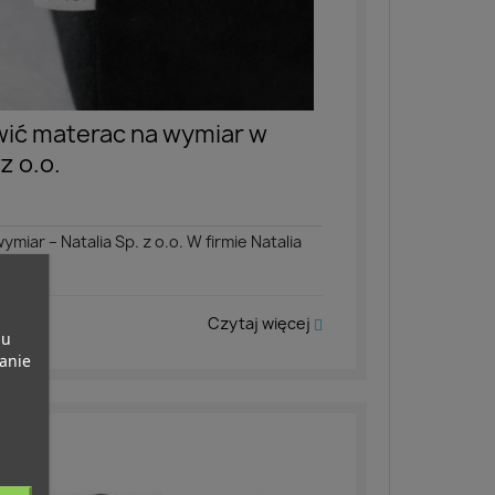
wić materac na wymiar w
 z o.o.
iar – Natalia Sp. z o.o. W firmie Natalia
Czytaj więcej
pu
banie