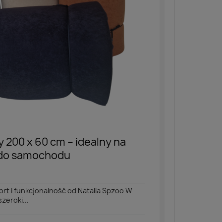
 200 x 60 cm – idealny na
i do samochodu
rt i funkcjonalność od Natalia Spzoo W
zeroki...