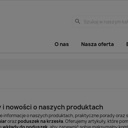
search
O nas
Nasza oferta
y i nowości o naszych produktach
e informacje o naszych produktach, praktyczne porady oraz
iar
oraz
poduszek na krzesła
. Oferujemy artykuły, które po
ne
wkłady do poduszek
, aby zapewnić sobie maksymalny komfo