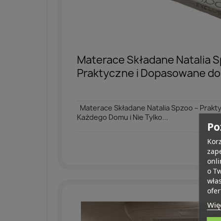
Materace Składane Natalia 
Praktyczne i Dopasowane do
Materace Składane Natalia Spzoo – Prakt
Każdego Domu i Nie Tylko...
Po
Korz
zape
onli
o T
wła
ofer
Więc