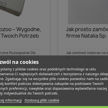
Spzoo – Wygodne,
Jak prosto zamó
 Twoich Potrzeb
firmie Natalia Sp.
yczne Rozwiązanie Dla
Jak zamówić materac na wym
Sp. z o.o. umożliwiamy...
zwól na cookies
ystamy z plików cookies oraz podobnych technologii w celu
Czytaj więcej
wnienia Ci najlepszych doświadczeń z korzystania z naszego skle
ne. Zgadzając się na wszystkie pliki cookies pozwolisz nam na zad
wój komfort podczas dokonywania zakupów na podstawie Twoich
snych preferencji, nawyków oraz dopasowania wyświetlania naszej
ty indywidualnie do Twoich potrzeb.
ej informacji
Dostosuj pliki cookie