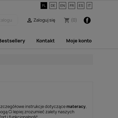
PL
DE
EN
FR
ES
IT
Facebook
Zaloguj się
(0)

shopping_cart
Bestsellery
Kontakt
Moje konto
 szczegółowe instrukcje dotyczące
materacy
,
mogą Ci lepiej zrozumieć zalety naszych
rt i funkcjonalność.