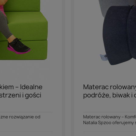
iem – Idealne
Materac rolowany
trzeni i gości
podróże, biwak 
czne rozwiązanie od
Materac rolowany – Komfo
Natalia Spzoo oferujemy s