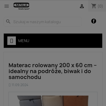
shopping_cart


(0)
Facebo
search
MENU
Materac rolowany 200 x 60 cm –
idealny na podróże, biwak i do
samochodu
11.09.2024