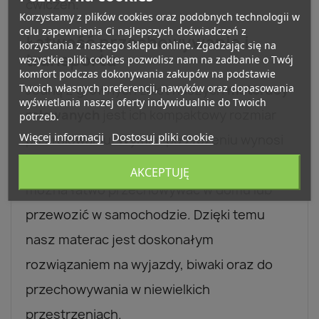
ćwiczeń.
Korzystamy z plików cookies oraz podobnych technologii w
celu zapewnienia Ci najlepszych doświadczeń z
Łatwość przechowywania i
korzystania z naszego sklepu online. Zgadzając się na
transportu
wszystkie pliki cookies pozwolisz nam na zadbanie o Twój
komfort podczas dokonywania zakupów na podstawie
Jedną z głównych zalet naszych
materacy
Twoich własnych preferencji, nawyków oraz dopasowania
wyświetlania naszej oferty indywidualnie do Twoich
rolowanych
jest ich kompaktowy rozmiar
potrzeb.
Więcej informacji
Dostosuj pliki cookie
po zrolowaniu. Wymiar po złożeniu wynosi
zaledwie 60x35 cm, co sprawia, że materac
AKCEPTUJĘ
można łatwo przechowywać w domu lub
przewozić w samochodzie. Dzięki temu
nasz materac jest doskonałym
rozwiązaniem na wyjazdy, biwaki oraz do
przechowywania w niewielkich
przestrzeniach.