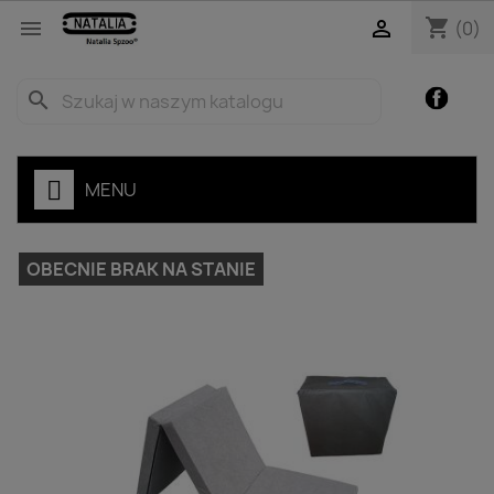
shopping_cart


(0)
Facebo
search
MENU
OBECNIE BRAK NA STANIE