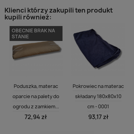
Klienci którzy zakupili ten produkt
kupili również:
OBECNIE BRAK NA
STANIE
Szybki podgląd
Szybki podgląd


Poduszka, materac
Pokrowiec na materac
oparcie na palety do
składany 180x80x10
ogrodu z zamkiem...
cm - 0001
72,94 zł
93,17 zł