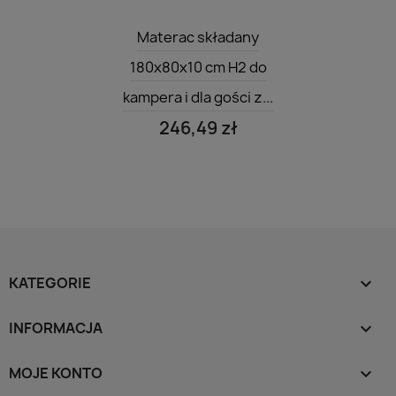
Szybki podgląd

Materac składany
180x80x10 cm H2 do
kampera i dla gości z...
246,49 zł
KATEGORIE

INFORMACJA

MOJE KONTO
