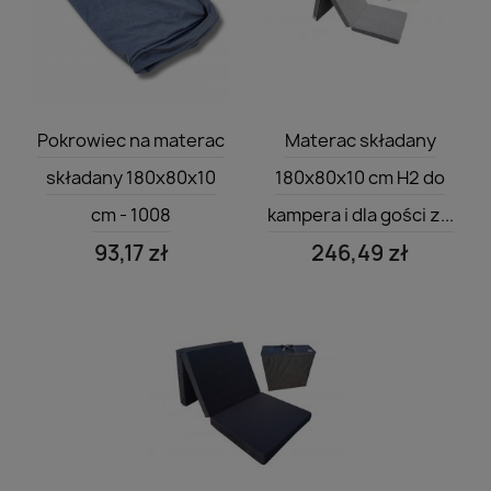
Szybki podgląd
Szybki podgląd


Pokrowiec na materac
Materac składany
składany 180x80x10
180x80x10 cm H2 do
cm - 1008
kampera i dla gości z...
93,17 zł
246,49 zł