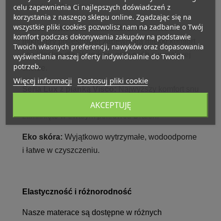
celu zapewnienia Ci najlepszych doświadczeń z
zamek błyskawiczny.
korzystania z naszego sklepu online. Zgadzając się na
wszystkie pliki cookies pozwolisz nam na zadbanie o Twój
Poliester/wiskoza i mikrofibra:
Materace z
komfort podczas dokonywania zakupów na podstawie
mikrofibry poliestrowej zapewniają miękki komfort
Twoich własnych preferencji, nawyków oraz dopasowania
i są idealne dla alergików, oraz osób o wrażliwej
wyświetlania naszej oferty indywidualnie do Twoich
potrzeb.
skórze.
Więcej informacji
Dostosuj pliki cookie
Seria Lux z pianką Visco:
Najwyższy komfort snu
dzięki połączeniu pianki Visco i twardej pianki PU,
AKCEPTUJĘ
zamknięte w trwałym pokrowcu Dralon.
Eko skóra:
Wyjątkowo wytrzymałe, wodoodporne
i łatwe w czyszczeniu.
Elastyczność i różnorodność
Nasze materace są dostępne w różnych