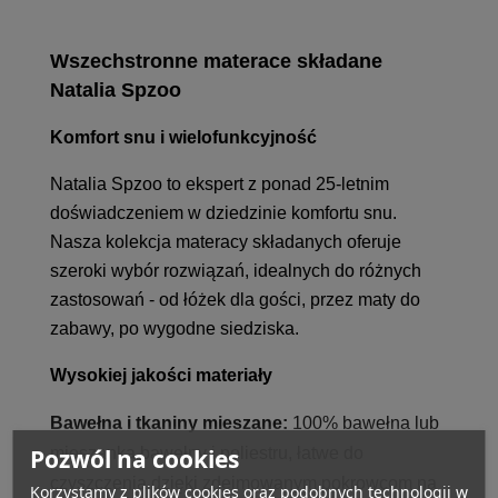
Wszechstronne materace składane
Natalia Spzoo
Komfort snu i wielofunkcyjność
Natalia Spzoo to ekspert z ponad 25-letnim
doświadczeniem w dziedzinie komfortu snu.
Nasza kolekcja materacy składanych oferuje
szeroki wybór rozwiązań, idealnych do różnych
zastosowań - od łóżek dla gości, przez maty do
zabawy, po wygodne siedziska.
Wysokiej jakości materiały
Bawełna i tkaniny mieszane:
100% bawełna lub
Pozwól na cookies
mieszanka bawełny i poliestru, łatwe do
czyszczenia dzięki zdejmowanym pokrowcom na
Korzystamy z plików cookies oraz podobnych technologii w