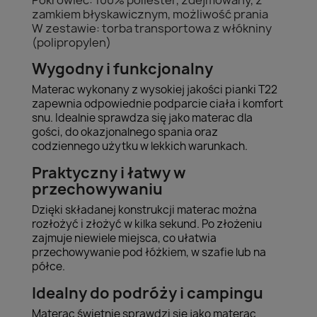
Pokrowiec: 100% poliester, zdejmowany, z
zamkiem błyskawicznym, możliwość prania
W zestawie: torba transportowa z włókniny
(polipropylen)
Wygodny i funkcjonalny
Materac wykonany z wysokiej jakości pianki T22
zapewnia odpowiednie podparcie ciała i komfort
snu. Idealnie sprawdza się jako materac dla
gości, do okazjonalnego spania oraz
codziennego użytku w lekkich warunkach.
Praktyczny i łatwy w
przechowywaniu
Dzięki składanej konstrukcji materac można
rozłożyć i złożyć w kilka sekund. Po złożeniu
zajmuje niewiele miejsca, co ułatwia
przechowywanie pod łóżkiem, w szafie lub na
półce.
Idealny do podróży i campingu
Materac świetnie sprawdzi się jako materac