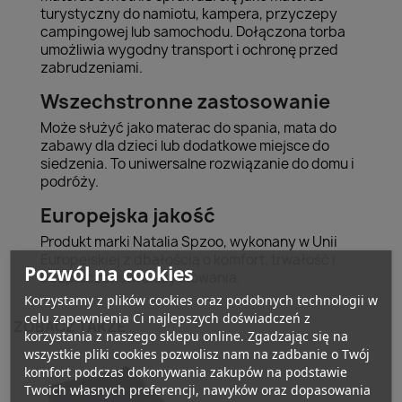
turystyczny do namiotu, kampera, przyczepy
campingowej lub samochodu. Dołączona torba
umożliwia wygodny transport i ochronę przed
zabrudzeniami.
Wszechstronne zastosowanie
Może służyć jako materac do spania, mata do
zabawy dla dzieci lub dodatkowe miejsce do
siedzenia. To uniwersalne rozwiązanie do domu i
podróży.
Europejska jakość
Produkt marki Natalia Spzoo, wykonany w Unii
Europejskiej z dbałością o komfort, trwałość i
Pozwól na cookies
bezpieczeństwo użytkowania.
Korzystamy z plików cookies oraz podobnych technologii w
celu zapewnienia Ci najlepszych doświadczeń z
ZOBACZ TAKŻE
korzystania z naszego sklepu online. Zgadzając się na
wszystkie pliki cookies pozwolisz nam na zadbanie o Twój
komfort podczas dokonywania zakupów na podstawie
Twoich własnych preferencji, nawyków oraz dopasowania