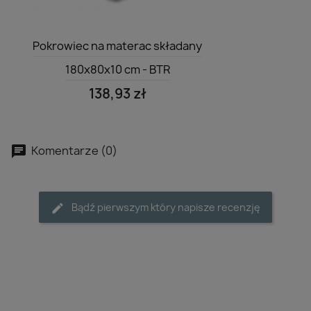
Szybki podgląd

Pokrowiec na materac składany
180x80x10 cm - BTR
138,93 zł
Komentarze (0)
Bądź pierwszym który napisze recenzję