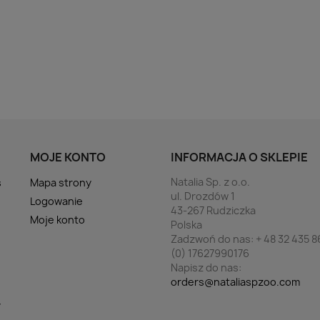
MOJE KONTO
INFORMACJA O SKLEPIE
Natalia Sp. z o.o.
s
Mapa strony
ul. Drozdów 1
Logowanie
43-267 Rudziczka
Moje konto
Polska
Zadzwoń do nas:
+ 48 32 435 8
(0) 17627990176
Napisz do nas:
orders@nataliaspzoo.com
y