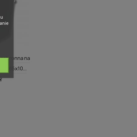
pu
banie
dgląd
 ochronna na
95x65x10...
ł