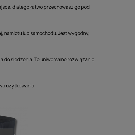
iejsca, dlatego łatwo przechowasz go pod
j, namiotu lub samochodu. Jest wygodny,
a do siedzenia. To uniwersalne rozwiązanie
two użytkowania.