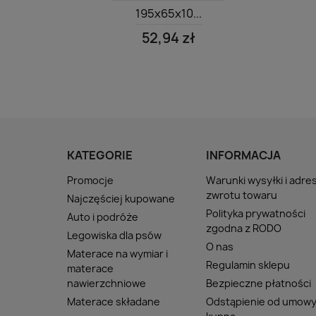
195x65x10...
52,94 zł
KATEGORIE
INFORMACJA
Promocje
Warunki wysyłki i adre
zwrotu towaru
Najczęściej kupowane
Polityka prywatności
Auto i podróże
zgodna z RODO
Legowiska dla psów
O nas
Materace na wymiar i
Regulamin sklepu
materace
nawierzchniowe
Bezpieczne płatności
Materace składane
Odstąpienie od umow