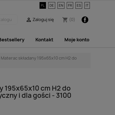
PL
DE
EN
FR
ES
IT
Facebook
Zaloguj się
(0)

shopping_cart
Bestsellery
Kontakt
Moje konto
Materac składany 195x65x10 cm H2 do
y 195x65x10 cm H2 do
czny i dla gości - 3100