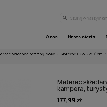
search
O nas
Nasza oferta
erace składane bez zagłówka
Materac 195x65x10 cm
Materac składan
kampera, turysty
177,99 zł