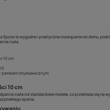
a Spzoo to wygodne i praktyczne rozwiązanie do domu, podró
rcie ciała.
x 10 cm
m³)
 z zamkiem błyskawicznym
ści 10 cm
parcie ciała niż standardowe modele, co przekłada się na w
kazjonalnego spania.
owywaniu