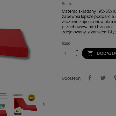
Brutto
Materac składany 195x65x10 
zapewnia lepsze podparcie i 
złożeniu zajmuje niewiele m
przechowywanie i transport.
zdejmowany, z zamkiem błys
Ilość

DODAJ D
Udostępnij
