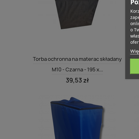
Po
Korz
zape
onli
o T
wła
ofer
Więc
Szybki podgląd

Torba ochronna na materac składany
Torb
M10 - Czarna - 195 x...
39,53 zł