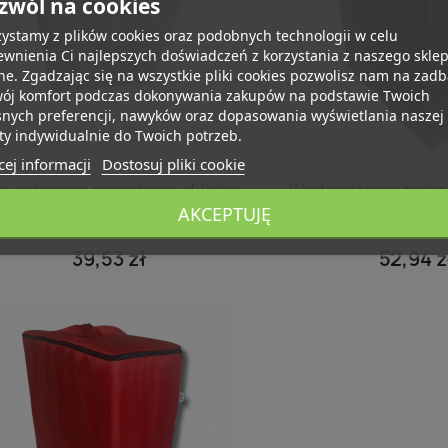
zwól na cookies
ystamy z plików cookies oraz podobnych technologii w celu
wnienia Ci najlepszych doświadczeń z korzystania z naszego skle
ne. Zgadzając się na wszystkie pliki cookies pozwolisz nam na zad
wój komfort podczas dokonywania zakupów na podstawie Twoich
snych preferencji, nawyków oraz dopasowania wyświetlania naszej
ty indywidualnie do Twoich potrzeb.
ej informacji
Dostosuj pliki cookie
Szybki podgląd
Szybki po


a ochronna na materac składany
Wodoodporna torba
AKCEPTUJĘ
M10 - Szara - 195 x 65...
materac składany 1
39,53 zł
52,94 z