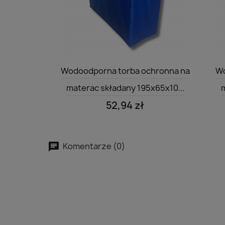
Szybki podgląd

Wodoodporna torba ochronna na
Wo
materac składany 195x65x10...
m
52,94 zł
Komentarze (0)