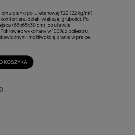
cm z pianki poliuretanowej T22 (22 kg/m³)
komfort snu dzięki większej grubości. Po
iejsca (65x65x30 cm), co ułatwia
 Pokrowiec wykonany w 100% z poliestru,
kawicznym i możliwością prania w pralce.
O KOSZYKA