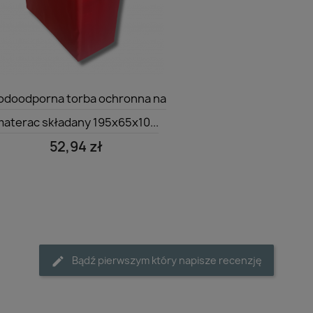
Szybki podgląd

doodporna torba ochronna na
aterac składany 195x65x10...
52,94 zł
Bądź pierwszym który napisze recenzję