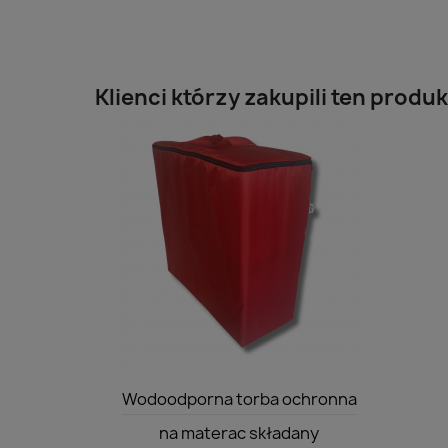
Klienci którzy zakupili ten produk
Szybki podgląd

Wodoodporna torba ochronna
na materac składany