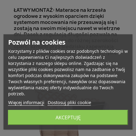
ŁATWY MONTAŻ: Materace na krzesła
ogrodowe z wysokim oparciem dzięki
systemom mocowania nie przesuwają się i
zostają na swoim miejscu nawet w wietrzne
dni. Pasek z regulacją długości pozwala na
mocowanie materaca do różnej szerokości
Pozwól na cookies
oparć, sznurki przy siedzisku zapewniają
Korzystamy z plików cookies oraz podobnych technologii w
solidne ułożenie poduszki. Montaż to tylko
celu zapewnienia Ci najlepszych doświadczeń z
kilka sekund po czym możemy w pełni
korzystania z naszego sklepu online. Zgadzając się na
korzystać z wygody jaką zapewniają te
wszystkie pliki cookies pozwolisz nam na zadbanie o Twój
poduszki.
komfort podczas dokonywania zakupów na podstawie
Twoich własnych preferencji, nawyków oraz dopasowania
wyświetlania naszej oferty indywidualnie do Twoich
potrzeb.
Więcej informacji
Dostosuj pliki cookie
AKCEPTUJĘ