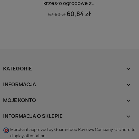
krzesło ogrodowe z...
60,84 zł
67,60 zł
KATEGORIE

INFORMACJA

MOJE KONTO

INFORMACJA O SKLEPIE
keyboard_arrow_down
Merchant approved by Guaranteed Reviews Company,
clic here to
display attestation
.