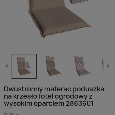


Dwustronny materac poduszka
na krzesło fotel ogrodowy z
wysokim oparciem 2863601
71,76 zł