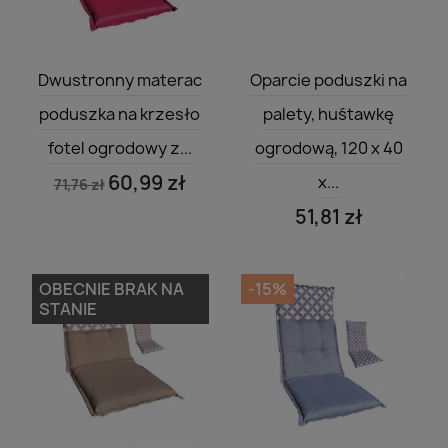
Szybki podgląd
Szybki podgląd


Dwustronny materac
Oparcie poduszki na
poduszka na krzesło
palety, huśtawkę
fotel ogrodowy z...
ogrodową, 120 x 40
60,99 zł
x...
71,76 zł
51,81 zł
OBECNIE BRAK NA
-15%
STANIE