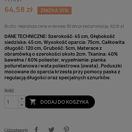
64,58 zł
ZNIŻKA 10%
Brutto
Najniższa cena w okresie 30 dni przed promocją:
62,10 zł
DANE TECHNICZNE: Szerokość: 45 cm, Głębokość
siedziska: 45 cm, Wysokość oparcia: 75cm, Całkowita
długość: 120 cm, Grubość: 5cm, Materace z
obramówką o szerokości około 2cm. Tkanina: 40%
bawełna / 60% poliester, wypełnienie: pianka
poliuretanowa i wata poliestrowa (owata). Poduszki
mocowane do oparcia krzesła przy pomocy paska z
regulacją długości oraz specjalnych sznurków.
Ilość

DODAJ DO KOSZYKA
Udostępnij