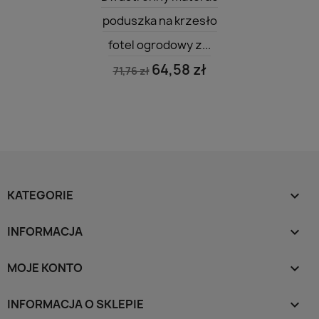
poduszka na krzesło
fotel ogrodowy z...
64,58 zł
71,76 zł
KATEGORIE

INFORMACJA

MOJE KONTO

INFORMACJA O SKLEPIE
keyboard_arrow_down