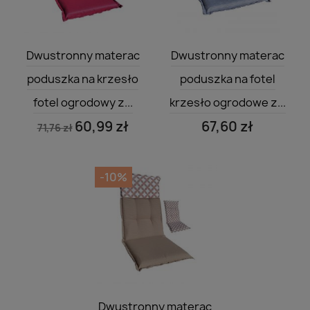
Szybki podgląd
Szybki podgląd


Dwustronny materac
Dwustronny materac
poduszka na krzesło
poduszka na fotel
fotel ogrodowy z...
krzesło ogrodowe z...
60,99 zł
67,60 zł
71,76 zł
-10%
Szybki podgląd

Dwustronny materac