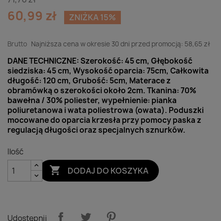
60,99 zł
ZNIŻKA 15%
Brutto
Najniższa cena w okresie 30 dni przed promocją:
58,65 zł
DANE TECHNICZNE: Szerokość: 45 cm, Głębokość
siedziska: 45 cm, Wysokość oparcia: 75cm, Całkowita
długość: 120 cm, Grubość: 5cm, Materace z
obramówką o szerokości około 2cm. Tkanina: 70%
bawełna / 30% poliester, wypełnienie: pianka
poliuretanowa i wata poliestrowa (owata). Poduszki
mocowane do oparcia krzesła przy pomocy paska z
regulacją długości oraz specjalnych sznurków.
Ilość

DODAJ DO KOSZYKA
Udostępnij