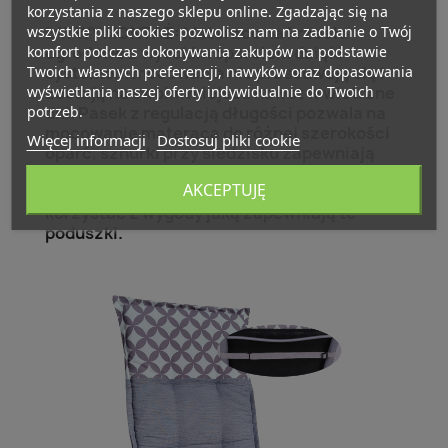
korzystania z naszego sklepu online. Zgadzając się na
wszystkie pliki cookies pozwolisz nam na zadbanie o Twój
ŁATWY MONTAŻ: Materace na krzesła
komfort podczas dokonywania zakupów na podstawie
ogrodowe z wysokim oparciem dzięki
Twoich własnych preferencji, nawyków oraz dopasowania
systemom mocowania nie przesuwają się i
wyświetlania naszej oferty indywidualnie do Twoich
zostają na swoim miejscu nawet w wietrzne
potrzeb.
dni. Pasek z regulacją długości pozwala na
mocowanie materaca do różnej szerokości
Więcej informacji
Dostosuj pliki cookie
oparć, sznurki przy siedzisku zapewniają
solidne ułożenie poduszki. Montaż to tylko
AKCEPTUJĘ
kilka sekund po czym możemy w pełni
korzystać z wygody jaką zapewniają te
poduszki.