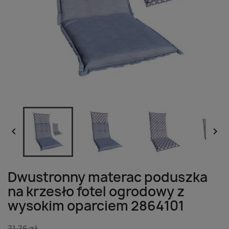


Dwustronny materac poduszka
na krzesło fotel ogrodowy z
wysokim oparciem 2864101
71,76 zł