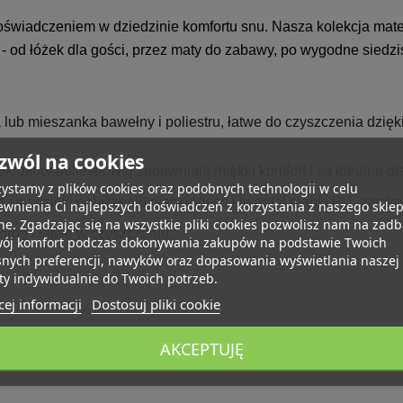
doświadczeniem w dziedzinie komfortu snu. Nasza kolekcja mate
- od łóżek dla gości, przez maty do zabawy, po wygodne siedzi
ub mieszanka bawełny i poliestru, łatwe do czyszczenia dz
zwól na cookies
krofibry poliestrowej zapewniają miękki komfort i są idealne dl
ystamy z plików cookies oraz podobnych technologii w celu
 snu dzięki połączeniu pianki Visco i twardej pianki PU, zamk
wnienia Ci najlepszych doświadczeń z korzystania z naszego skle
ne. Zgadzając się na wszystkie pliki cookies pozwolisz nam na zad
ne i łatwe w czyszczeniu.
wój komfort podczas dokonywania zakupów na podstawie Twoich
snych preferencji, nawyków oraz dopasowania wyświetlania naszej
ty indywidualnie do Twoich potrzeb.
ej informacji
Dostosuj pliki cookie
rach i kolorach, idealne do domu, na kemping, w kamperze, cz
AKCEPTUJĘ
k.