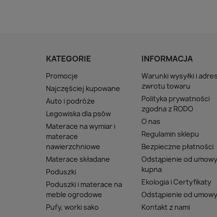
KATEGORIE
INFORMACJA
Promocje
Warunki wysyłki i adre
zwrotu towaru
Najczęściej kupowane
Polityka prywatności
Auto i podróże
zgodna z RODO
Legowiska dla psów
O nas
Materace na wymiar i
Regulamin sklepu
materace
nawierzchniowe
Bezpieczne płatności
Materace składane
Odstąpienie od umow
kupna
Poduszki
Ekologia i Certyfikaty
Poduszki i materace na
meble ogrodowe
Odstąpienie od umow
Pufy, worki sako
Kontakt z nami