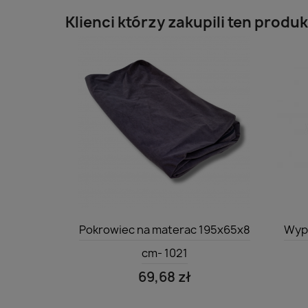
Klienci którzy zakupili ten produk
Szybki podgląd

Pokrowiec na materac 195x65x8
Wype
cm- 1021
69,68 zł