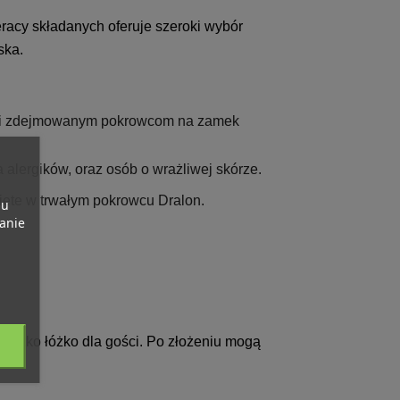
racy składanych oferuje szeroki wybór
ska.
ięki zdejmowanym pokrowcom na zamek
a alergików, oraz osób o wrażliwej skórze.
nięte w trwałym pokrowcu Dralon.
pu
banie
y jako łóżko dla gości. Po złożeniu mogą