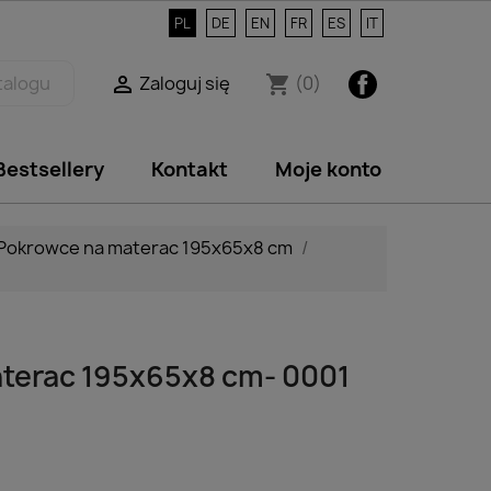
PL
DE
EN
FR
ES
IT
Facebook
Zaloguj się
(0)

shopping_cart
Bestsellery
Kontakt
Moje konto
Pokrowce na materac 195x65x8 cm
terac 195x65x8 cm- 0001