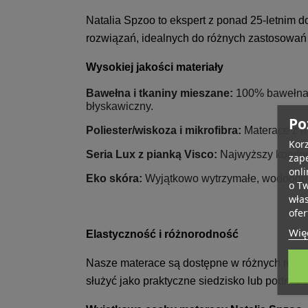
Natalia Spzoo to ekspert z ponad 25-letnim 
rozwiązań, idealnych do różnych zastosowań 
Wysokiej jakości materiały
Bawełna i tkaniny mieszane:
100% bawełna l
błyskawiczny.
Po
Poliester/wiskoza i mikrofibra:
Materace z mi
Korz
Seria Lux z pianką Visco:
Najwyższy komfort
zape
onli
Eko skóra:
Wyjątkowo wytrzymałe, wodoodpor
o T
wła
ofer
Więc
Elastyczność i różnorodność
Nasze materace są dostępne w różnych rozmia
służyć jako praktyczne siedzisko lub podnóże