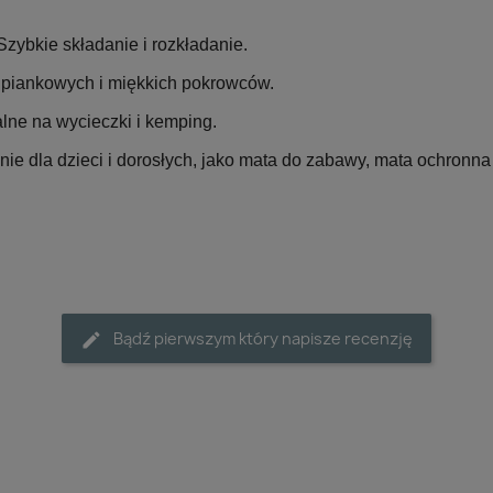
zybkie składanie i rozkładanie.
i piankowych i miękkich pokrowców.
alne na wycieczki i kemping.
e dla dzieci i dorosłych, jako mata do zabawy, mata ochronna l
Bądź pierwszym który napisze recenzję