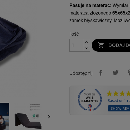
Pasuje na materac:
Wymiar 
materaca złożonego
65x65x
zamek błyskawiczny. Możliwo
Ilość

DODAJ D
Udostępnij
Based on 1 r
SHOW REV
