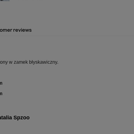
omer reviews
ony w zamek błyskawiczny.
m
m
talia Spzoo