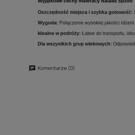
Wyjątkowe cechy materacy Natalia Spzoo
Oszczędność miejsca i szybka gotowość:
S
Wygoda:
Połączenie wysokiej jakości rdzen
Idealne w podróży:
Łatwe do transportu, ide
Dla wszystkich grup wiekowych:
Odpowiedni
Komentarze (0)