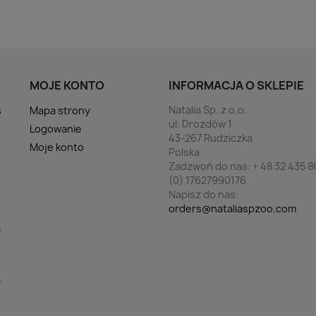
MOJE KONTO
INFORMACJA O SKLEPIE
Natalia Sp. z o.o.
s
Mapa strony
ul. Drozdów 1
Logowanie
43-267 Rudziczka
Moje konto
Polska
Zadzwoń do nas:
+ 48 32 435 8
(0) 17627990176
Napisz do nas:
orders@nataliaspzoo.com
y
y