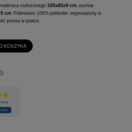
materaca rozłożonego
195x65x8 cm
, wymiar
25 cm
. Pokrowiec 100% poliester ,wyposażony w
ść prania w pralce.
O KOSZYKA
eview
IEWS