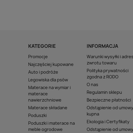
KATEGORIE
INFORMACJA
Promocje
Warunki wysyłki i adre
zwrotu towaru
Najczęściej kupowane
Polityka prywatności
Auto i podróże
zgodna z RODO
Legowiska dla psów
O nas
Materace na wymiar i
Regulamin sklepu
materace
nawierzchniowe
Bezpieczne płatności
Materace składane
Odstąpienie od umow
kupna
Poduszki
Ekologia i Certyfikaty
Poduszki i materace na
meble ogrodowe
Odstąpienie od umow