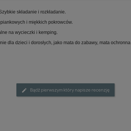
zybkie składanie i rozkładanie.
i piankowych i miękkich pokrowców.
alne na wycieczki i kemping.
e dla dzieci i dorosłych, jako mata do zabawy, mata ochronna l
Bądź pierwszym który napisze recenzję