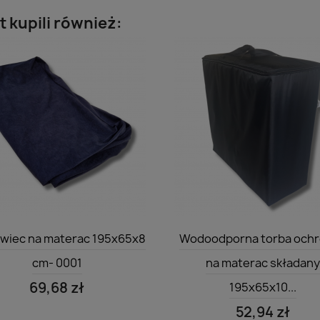
t kupili również:
Szybki podgląd
Szybki podgląd


wiec na materac 195x65x8
Wodoodporna torba och
cm- 0001
na materac składan
69,68 zł
195x65x10...
52,94 zł