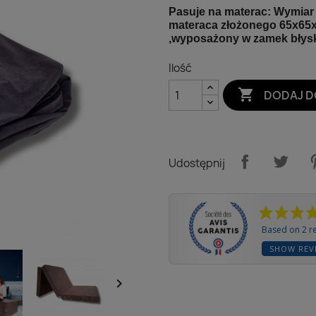
Pasuje na materac:
Wymiar 
materaca złożonego
65x65
,wyposażony w zamek błysk
Ilość

DODAJ D
Udostępnij
Based on 2 r
SHOW REV
