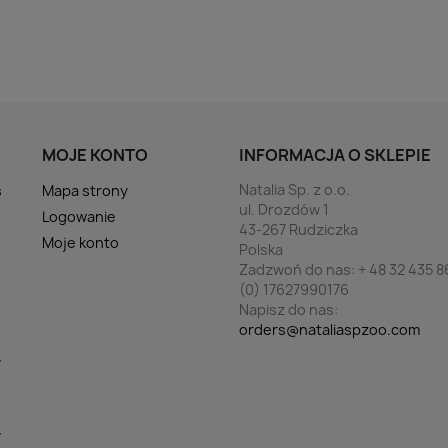
MOJE KONTO
INFORMACJA O SKLEPIE
Natalia Sp. z o.o.
s
Mapa strony
ul. Drozdów 1
Logowanie
43-267 Rudziczka
Moje konto
Polska
Zadzwoń do nas:
+ 48 32 435 8
(0) 17627990176
Napisz do nas:
orders@nataliaspzoo.com
y
y