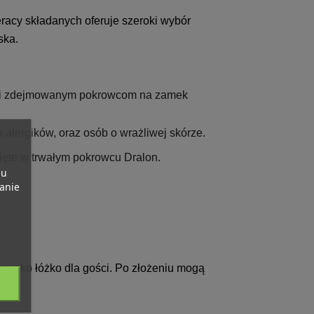
racy składanych oferuje szeroki wybór
ska.
ięki zdejmowanym pokrowcom na zamek
a alergików, oraz osób o wrażliwej skórze.
nięte w trwałym pokrowcu Dralon.
pu
banie
y jako łóżko dla gości. Po złożeniu mogą