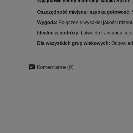
Wyjątkowe cechy materacy Natalia Spzoo
Oszczędność miejsca i szybka gotowość:
S
Wygoda:
Połączenie wysokiej jakości rdzen
Idealne w podróży:
Łatwe do transportu, ide
Dla wszystkich grup wiekowych:
Odpowiedni
Komentarze (0)