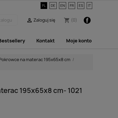
PL
DE
EN
FR
ES
IT
Facebook
Zaloguj się
(0)

shopping_cart
Bestsellery
Kontakt
Moje konto
Pokrowce na materac 195x65x8 cm
terac 195x65x8 cm- 1021