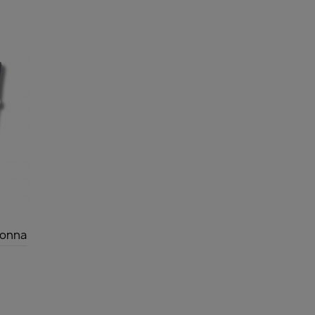
ronna
y