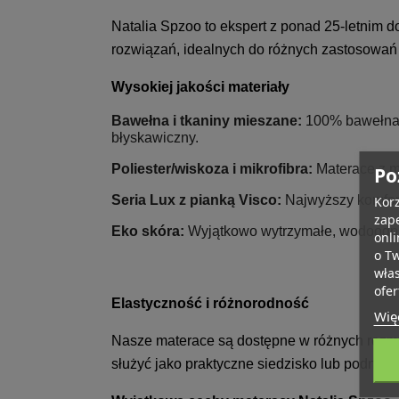
Natalia Spzoo to ekspert z ponad 25-letnim 
rozwiązań, idealnych do różnych zastosowań 
Wysokiej jakości materiały
Bawełna i tkaniny mieszane:
100% bawełna l
błyskawiczny.
Poliester/wiskoza i mikrofibra:
Materace z mi
Po
Seria Lux z pianką Visco:
Najwyższy komfort
Korz
zape
Eko skóra:
Wyjątkowo wytrzymałe, wodoodpor
onli
o T
wła
ofer
Elastyczność i różnorodność
Więc
Nasze materace są dostępne w różnych rozmia
służyć jako praktyczne siedzisko lub podnóże