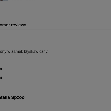
omer reviews
ony w zamek błyskawiczny.
m
m
talia Spzoo