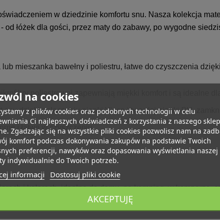
doświadczeniem w dziedzinie komfortu snu. Nasza kolekcja mate
- od łóżek dla gości, przez maty do zabawy, po wygodne siedzi
ub mieszanka bawełny i poliestru, łatwe do czyszczenia dz
krofibry poliestrowej zapewniają miękki komfort i są idealne dl
zwól na cookies
 snu dzięki połączeniu pianki Visco i twardej pianki PU, zamk
ystamy z plików cookies oraz podobnych technologii w celu
wnienia Ci najlepszych doświadczeń z korzystania z naszego skle
ne i łatwe w czyszczeniu.
ne. Zgadzając się na wszystkie pliki cookies pozwolisz nam na zad
wój komfort podczas dokonywania zakupów na podstawie Twoich
snych preferencji, nawyków oraz dopasowania wyświetlania naszej
ty indywidualnie do Twoich potrzeb.
ej informacji
Dostosuj pliki cookie
rach i kolorach, idealne do domu, na kemping, w kamperze, cz
AKCEPTUJĘ
k.