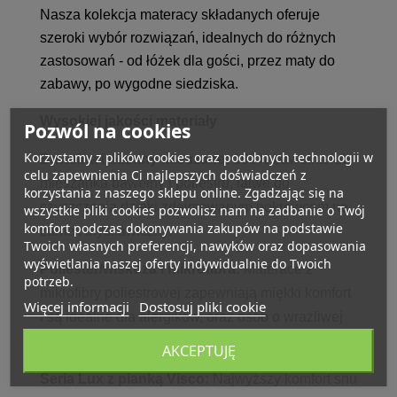
Nasza kolekcja materacy składanych oferuje
szeroki wybór rozwiązań, idealnych do różnych
zastosowań - od łóżek dla gości, przez maty do
zabawy, po wygodne siedziska.
Wysokiej jakości materiały
Pozwól na cookies
Korzystamy z plików cookies oraz podobnych technologii w
Bawełna i tkaniny mieszane:
100% bawełna lub
celu zapewnienia Ci najlepszych doświadczeń z
mieszanka bawełny i poliestru, łatwe do
korzystania z naszego sklepu online. Zgadzając się na
czyszczenia dzięki zdejmowanym pokrowcom na
wszystkie pliki cookies pozwolisz nam na zadbanie o Twój
komfort podczas dokonywania zakupów na podstawie
zamek błyskawiczny.
Twoich własnych preferencji, nawyków oraz dopasowania
wyświetlania naszej oferty indywidualnie do Twoich
Poliester/wiskoza i mikrofibra:
Materace z
potrzeb.
mikrofibry poliestrowej zapewniają miękki komfort
Więcej informacji
Dostosuj pliki cookie
i są idealne dla alergików, oraz osób o wrażliwej
skórze.
AKCEPTUJĘ
Seria Lux z pianką Visco:
Najwyższy komfort snu