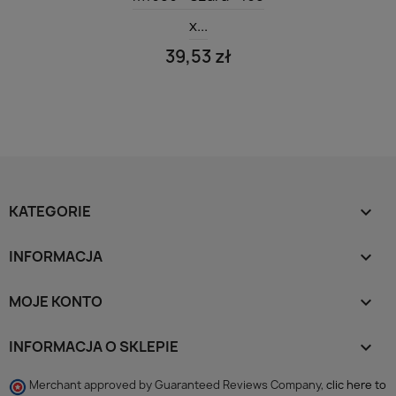
x...
39,53 zł
KATEGORIE

INFORMACJA

MOJE KONTO

INFORMACJA O SKLEPIE
keyboard_arrow_down
Merchant approved by Guaranteed Reviews Company,
clic here to