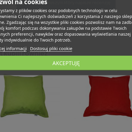
zwól na cookies
Bądź pierwszym który napisze recenzję
ystamy z plików cookies oraz podobnych technologii w celu
wnienia Ci najlepszych doświadczeń z korzystania z naszego skle
ne. Zgadzając się na wszystkie pliki cookies pozwolisz nam na zad
wój komfort podczas dokonywania zakupów na podstawie Twoich
snych preferencji, nawyków oraz dopasowania wyświetlania naszej
ty indywidualnie do Twoich potrzeb.
ej informacji
Dostosuj pliki cookie
t kupili również:
AKCEPTUJĘ