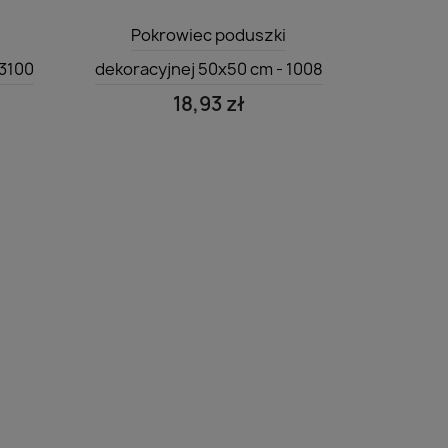
Szybki podgląd

Pokrowiec poduszki
 3100
dekoracyjnej 50x50 cm - 1008
18,93 zł