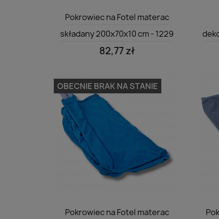
Szybki podgląd

Pokrowiec na Fotel materac
składany 200x70x10 cm - 1229
deko
82,77 zł
OBECNIE BRAK NA STANIE
Szybki podgląd

Pokrowiec na Fotel materac
Pok