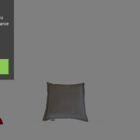
pu
banie