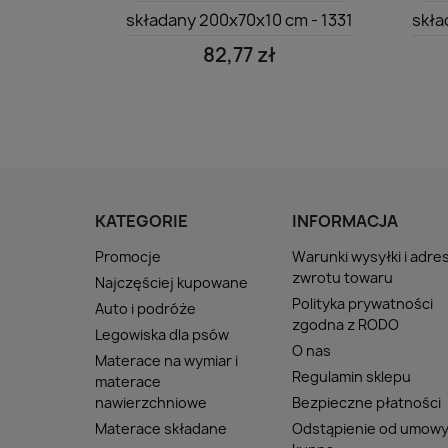
składany 200x70x10 cm - 1331
skła
82,77 zł
KATEGORIE
INFORMACJA
Promocje
Warunki wysyłki i adre
zwrotu towaru
Najczęściej kupowane
Polityka prywatności
Auto i podróże
zgodna z RODO
Legowiska dla psów
O nas
Materace na wymiar i
Regulamin sklepu
materace
nawierzchniowe
Bezpieczne płatności
Materace składane
Odstąpienie od umow