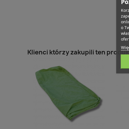
Po
Korz
zape
onli
o T
wła
ofer
Więc
Klienci którzy zakupili ten produk