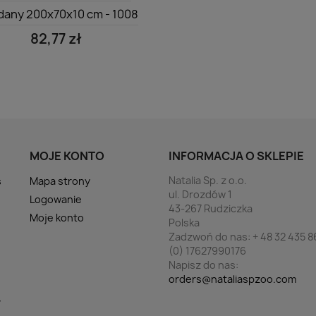
dany 200x70x10 cm - 1008
82,77 zł
MOJE KONTO
INFORMACJA O SKLEPIE
Natalia Sp. z o.o.
s
Mapa strony
ul. Drozdów 1
Logowanie
43-267 Rudziczka
Moje konto
Polska
Zadzwoń do nas:
+ 48 32 435 8
(0) 17627990176
Napisz do nas:
orders@nataliaspzoo.com
y