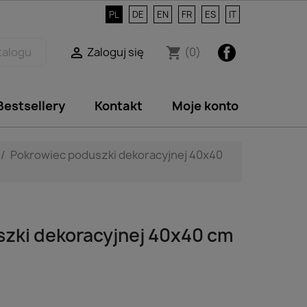
PL
DE
EN
FR
ES
IT
Facebook
Zaloguj się
(0)

shopping_cart
Bestsellery
Kontakt
Moje konto
Pokrowiec poduszki dekoracyjnej 40x40
zki dekoracyjnej 40x40 cm