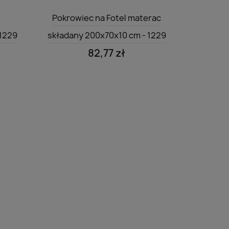
Szybki podgląd

Pokrowiec na Fotel materac
 1229
składany 200x70x10 cm - 1229
82,77 zł