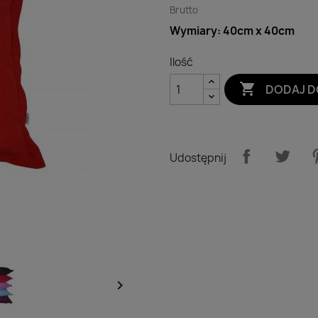
Brutto
Wymiary: 40cm x 40cm
Ilość

DODAJ D
Udostępnij
