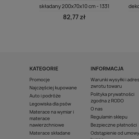
składany 200x70x10 cm - 1331
deko
82,77 zł
KATEGORIE
INFORMACJA
Promocje
Warunki wysyłki i adre
zwrotu towaru
Najczęściej kupowane
Polityka prywatności
Auto i podróże
zgodna z RODO
Legowiska dla psów
O nas
Materace na wymiar i
Regulamin sklepu
materace
nawierzchniowe
Bezpieczne płatności
Materace składane
Odstąpienie od umow