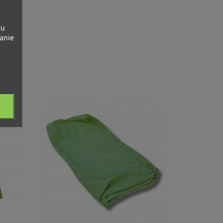
pu
banie