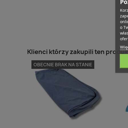
Po
Korz
zape
onli
o T
wła
ofer
Więc
Klienci którzy zakupili ten produk
OBECNIE BRAK NA STANIE