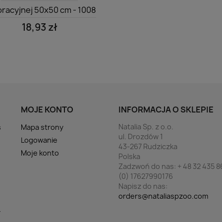
racyjnej 50x50 cm - 1008
18,93 zł
MOJE KONTO
INFORMACJA O SKLEPIE
Natalia Sp. z o.o.
s
Mapa strony
ul. Drozdów 1
Logowanie
43-267 Rudziczka
Moje konto
Polska
Zadzwoń do nas:
+ 48 32 435 8
(0) 17627990176
Napisz do nas:
orders@nataliaspzoo.com
y