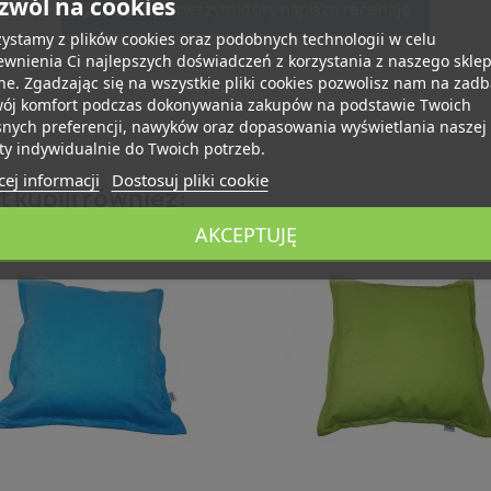
zwól na cookies
Bądź pierwszym który napisze recenzję
ystamy z plików cookies oraz podobnych technologii w celu
wnienia Ci najlepszych doświadczeń z korzystania z naszego skle
ne. Zgadzając się na wszystkie pliki cookies pozwolisz nam na zad
wój komfort podczas dokonywania zakupów na podstawie Twoich
snych preferencji, nawyków oraz dopasowania wyświetlania naszej
ty indywidualnie do Twoich potrzeb.
ej informacji
Dostosuj pliki cookie
t kupili również:
AKCEPTUJĘ