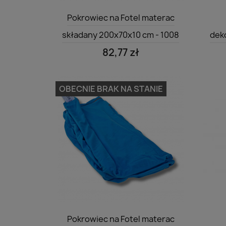
Szybki podgląd

Pokrowiec na Fotel materac
składany 200x70x10 cm - 1008
dek
82,77 zł
OBECNIE BRAK NA STANIE
Szybki podgląd

Pokrowiec na Fotel materac