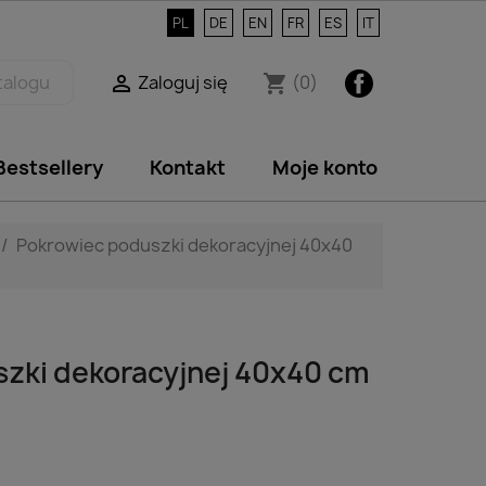
PL
DE
EN
FR
ES
IT
Facebook
Zaloguj się
(0)

shopping_cart
Bestsellery
Kontakt
Moje konto
Pokrowiec poduszki dekoracyjnej 40x40
zki dekoracyjnej 40x40 cm